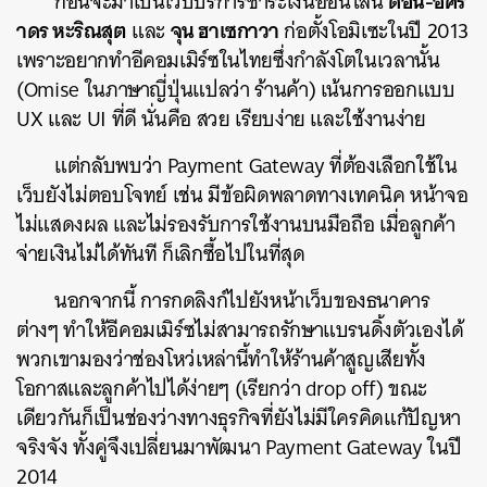
ดอน-อิศร
ก่อนจะมาเป็นเว็บบริการชำระเงินออนไลน์
าดร หะริณสุต
จุน ฮาเซกาวา
และ
ก่อตั้งโอมิเซะในปี 2013
เพราะอยากทำอีคอมเมิร์ซในไทยซึ่งกำลังโตในเวลานั้น
(Omise ในภาษาญี่ปุ่นแปลว่า ร้านค้า) เน้นการออกแบบ
UX และ UI ที่ดี นั่นคือ สวย เรียบง่าย และใช้งานง่าย
แต่กลับพบว่า Payment Gateway ที่ต้องเลือกใช้ใน
เว็บยังไม่ตอบโจทย์ เช่น มีข้อผิดพลาดทางเทคนิค หน้าจอ
ไม่แสดงผล และไม่รองรับการใช้งานบนมือถือ เมื่อลูกค้า
จ่ายเงินไม่ได้ทันที ก็เลิกซื้อไปในที่สุด
นอกจากนี้ การกดลิงก์ไปยังหน้าเว็บของธนาคาร
ต่างๆ ทำให้อีคอมเมิร์ซไม่สามารถรักษาแบรนดิ้งตัวเองได้
พวกเขามองว่าช่องโหว่เหล่านี้ทำให้ร้านค้าสูญเสียทั้ง
โอกาสและลูกค้าไปได้ง่ายๆ (เรียกว่า drop off) ขณะ
เดียวกันก็เป็นช่องว่างทางธุรกิจที่ยังไม่มีใครคิดแก้ปัญหา
จริงจัง ทั้งคู่จึงเปลี่ยนมาพัฒนา Payment Gateway ในปี
2014