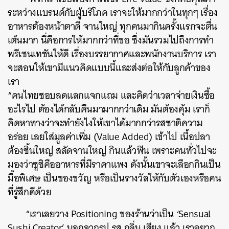
ระหว่างแบรนด์กับผู้บริโภค เราจะให้มากกว่าในทุกๆ เรื่อง
อาหารต้องหน้าตาดี จานใหญ่ ทุกคนมากินครั้งแรกจะตื่น
เต้นมาก นี่คือการให้มากกว่าที่ขอ ซึ่งมันรวมไปถึงการทำ
พรีเซนเทชันให้ดี เรื่องบรรยากาศและพนักงานบริการ เรา
จะสอนให้เขามีแนวคิดแบบนี้และส่งต่อให้กับลูกค้าของ
เรา
“คนไทยชอบลดแลกแจกแถม และคิดว่าเวลาจ่ายเงินซื้อ
อะไรไป ต้องได้กลับคืนมามากกว่าเดิม มันต้องคุ้ม เราก็
คิดหาทางว่าจะทำยังไงให้เขาได้มากกว่ารสชาติความ
อร่อย เลยใส่มูลค่าเพิ่ม (Value Added) เข้าไป เนื้อปลา
ต้องชิ้นใหญ่ สลัดจานใหญ่ กินแล้วฟิน เพราะคนทั่วไปจะ
มองว่าซูชิคืออาหารที่มีราคาแพง ดังนั้นเขาจะเลือกกินเป็น
มื้อพิเศษ เป็นของขวัญ หรือเป็นรางวัลให้กับตัวเองหรือคน
ที่รู้สึกดีด้วย
“เราเลยวาง Positioning ของร้านว่าเป็น ‘Sensual
Sushi Creator’ นอกจากรูป รส กลิ่น เสียง แล้ว เราอยาก