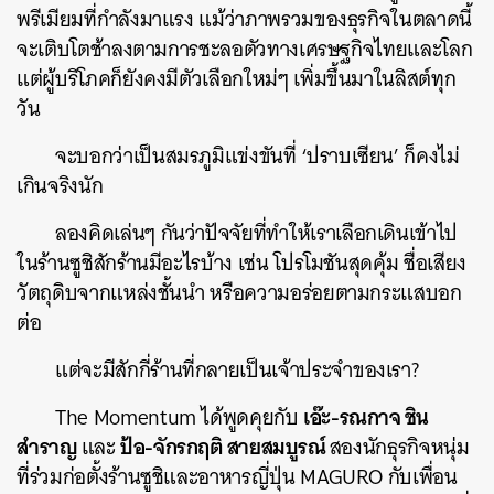
พรีเมียมที่กำลังมาแรง แม้ว่าภาพรวมของธุรกิจในตลาดนี้
จะเติบโตช้าลงตามการชะลอตัวทางเศรษฐกิจไทยและโลก
แต่ผู้บริโภคก็ยังคงมีตัวเลือกใหม่ๆ เพิ่มขึ้นมาในลิสต์ทุก
วัน
จะบอกว่าเป็นสมรภูมิแข่งขันที่ ‘ปราบเซียน’ ก็คงไม่
เกินจริงนัก
ลองคิดเล่นๆ กันว่าปัจจัยที่ทำให้เราเลือกเดินเข้าไป
ในร้านซูชิสักร้านมีอะไรบ้าง เช่น โปรโมชันสุดคุ้ม ชื่อเสียง
วัตถุดิบจากแหล่งชั้นนำ หรือความอร่อยตามกระแสบอก
ต่อ
แต่จะมีสักกี่ร้านที่กลายเป็นเจ้าประจำของเรา?
เอ๊ะ-รณกาจ ชิน
The Momentum ได้พูดคุยกับ
สำราญ
ป้อ-จักรกฤติ สายสมบูรณ์
และ
สองนักธุรกิจหนุ่ม
ที่ร่วมก่อตั้งร้านซูชิและอาหารญี่ปุ่น MAGURO กับเพื่อน