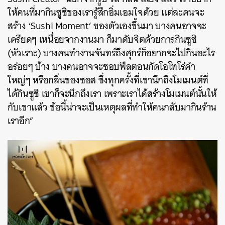
ให้คนที่มากินซูชิของเรารู้สึกอิ่มเอมใจด้วย แต่ละคนจะ
สร้าง ‘Sushi Moment’ ของตัวเองขึ้นมา บางคนอาจจะ
เครียดๆ เหนื่อยจากงานมา ก็มาดับจิตด้วยการกินซูชิ
(หัวเราะ) บางคนทำงานจันทร์ถึงศุกร์ก็อยากจะไปกินอะไร
อร่อยๆ บ้าง บางคนอาจจะชอบฟีลตอนกัดโอโทโร่คำ
ใหญ่ๆ หรือกลิ่นของซอส ซึ่งทุกครั้งที่เขานึกถึงโมเมนต์ที่
ได้กินซูชิ เขาก็จะนึกถึงเรา เพราะเราได้สร้างโมเมนต์นั้นให้
กับเขาแล้ว ข้อนี้น่าจะเป็นเหตุผลที่ทำให้คนกลับมากินร้าน
เราอีก”
ค้นหา
SHARE
TWEET
LINE
EMAIL