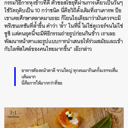
กรรมวิธีการหุงข้าวที่ดี ตัวซอสโชยุที่ผ่านการเคี่ยวเป็นวันๆ
ใช้วัตถุดิบเป็น 10 กว่าชนิด นี่คือวิถีดั้งเดิมที่เราเคารพ ป้อ
เขาเคยศึกษาตลาดมาเยอะ ก็โยนไอเดียมาว่ามันควรจะมี
พรีเซนเทชันที่ล้ำขึ้น คำว่า ‘ล้ำ’ ในที่นี้ ไม่ใช่ดูเวอร์จนไม่ใช่
ซูชิ แต่คนยุคนี้จะมีพิธีกรรมถ่ายรูปก่อนกินข้าว เราเลย
พัฒนาหน้าตาและรูปแบบการนำเสนอให้ร่วมสมัยและเข้า
กับไลฟ์สไตล์ของคนไทยมากขึ้น” เอ๊ะกล่าว
อาหารต้องหน้าตาดี จานใหญ่ ทุกคนมากินครั้งแรกจะตื่น
เต้นมาก
นี่คือการให้มากกว่าที่ขอ