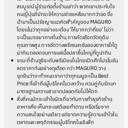
สมบูรณ์ ผู้ร่วมก่อตั้งร้านเล่าว่า พวกเขาประทับใจ
คนญี่ปุ่นที่มักจะให้ความช่วยเหลือมากกว่าขอ จึง
นำมาเป็นปรัชญาแนวคิดสำคัญของ MAGURO
โดยเน้นว่าทุกอย่างจะต้อง ‘ให้มากกว่าที่ขอ’ ไม่ว่า
จะเป็นบรรยากาศในร้าน การคัดเลือกวัตถุดิบ
คุณภาพสูง การจัดวางพรีเซนเทชันของอาหารให้ดู
น่ากิน ตลอดจนการแล่เนื้อปลาชิ้นใหญ่ที่ดูน่ากิน
ขณะที่ร้านซูชิระดับพรีเมียมในไทยเปิดศึกโปรโมชัน
ลดราคากันอย่างดุเดือด ทว่า MAGURO วาง
จุดยืนว่าจะกำหนดราคาว่าทุกเมนูจะเป็น Best
Price ที่เข้าถึงผู้บริโภคในวงกว้าง ควบคู่กับรักษา
มาตรฐานความสะอาดปลอดภัยไม่ให้ตก
สิ่งที่คนมักจะเข้าใจผิดเกี่ยวกับการทำธุรกิจร้าน
อาหารคือ เห็นกระแสดีเลยทำตาม หรือเริ่มจาก
ความสนใจอย่างเดียว แต่ขาดความรู้ความเข้าใจใน
ตลาดและพฤติกรรมผู้บริโภคในเชิงลึก