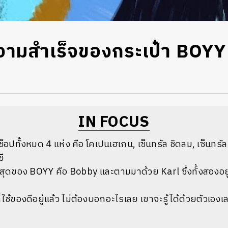
ามสำเร็จของกระเป๋า BOYY 
IN FOCUS
ช็อปทั้งหมด 4 แห่ง คือ โคเปนเฮเกน, เซ็นทรัล ชิดลม, เซ็นทร
ี
ที่สุดของ BOYY คือ Bobby และตามมาด้วย Karl ซึ่งทั้งสองอยู
ี่ใช้ของดีอยู่แล้ว ไม่ต้องบอกอะไรเลย เขาจะรู้ได้ด้วยตัวเองเ