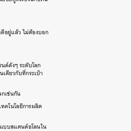
งดีอยู่แล้ว ไม่ต้องบอก
รนด์ดังๆ ระดับโลก
นเดียวกับที่กระเป๋า
ลกเช่นกัน
 เทคโนโลยีการผลิต
ช็อปแบบสแตนด์อโลนใน