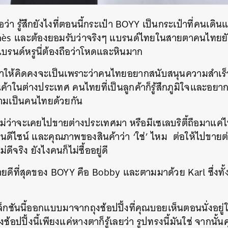
SHARE
TWEET
LINE
EMAIL
า รู้สึกยังไงที่ตอนนี้กระเป๋า BOYY เป็นกระเป๋าที่คนเด
mès และต้องยอมรับว่าจริงๆ แบรนด์ไทยในสายตาคนไทยยัง
บรนด์หรูนี่ต้องถือว่าโหดและหินมาก
้าให้คิดคงจะเป็นเพราะว่าคนไทยอยากสนับสนุนความสำเ
ินค้าในต่างประเทศ คนไทยที่เป็นลูกค้าก็รู้สึกภูมิใจและอยา
ามเป็นคนไทยด้วยกัน
ไม่ว่าจะเคยไปขายต่างประเทศมา หรือมีเซเลบริตี้ถือมาแค่
ดีไซน์ และคุณภาพของสินค้าว่า ‘ใช่’ ไหม ต่อให้ไปขายต
ดีจริง ยังไงคนก็ไม่ซื้ออยู่ดี
ขายดีที่สุดของ BOYY คือ Bobby และตามมาด้วย Karl ซึ่งทั
กชันนี้ออกแบบมาจากถุงช้อปปิ้งที่คุณบอยเห็นตอนนั่งอยู่
้อปปิ้งนี้เพียงแค่หางตาก็รู้เลยว่า รูปทรงนี้มันใช่ จากน