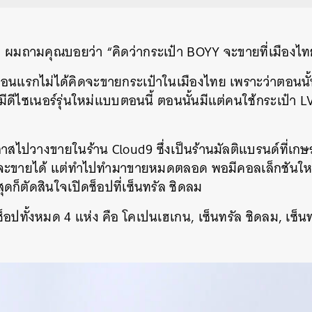
ว ผมถามคุณบอยว่า “คิดว่ากระเป๋า BOYY จะขายที่เมืองไท
นแรกไม่ได้คิดจะขายกระเป๋าในเมืองไทย เพราะว่าตอนนั้
ีดีไซเนอร์รุ่นใหม่แบบตอนนี้ ตอนนั้นมีแต่คนใช้กระเป๋า L
อกาสไปวางขายในร้าน Cloud9 ซึ่งเป็นร้านมัลติแบรนด์ที่เ
่าจะขายได้ แต่ทำไปทำมาขายหมดตลอด พอมีคอลเล็กชันใหม
ุดก็ตัดสินใจเปิดช็อปที่เซ็นทรัล ชิดลม
ช็อปทั้งหมด 4 แห่ง คือ โคเปนเฮเกน, เซ็นทรัล ชิดลม, เซ็