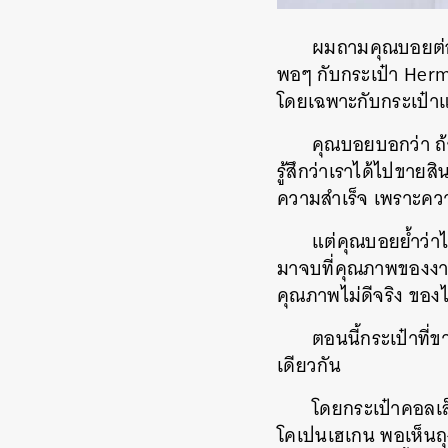
ผมถามคุณบอยต่อว่
พอๆ กับกระเป๋า Her
โดยเฉพาะกับกระเป๋าแ
คุณบอยบอกว่า ถ
รู้สึกว่าเราได้ไปขายส
ความสำเร็จ เพราะคว
แต่คุณบอยย้ำว่า
มาจบที่คุณภาพของงาน
คุณภาพไม่ดีจริง ของไม่
ตอนนี้กระเป๋าที่
เดียวกัน
โดยกระเป๋าคอลเล็
โคเปนเฮเกน พอเห็นถุงช