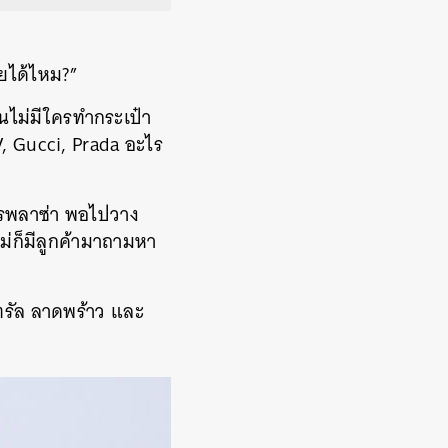
ยได้ไหม?”
นไม่มีใครทำกระเป๋า
V, Gucci, Prada อะไร
กษรพลาซ่า พอไปวาง
่ก็มีลูกค้ามาถามหา
นทรัล ลาดพร้าว และ