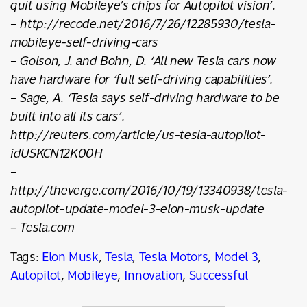
quit using Mobileye’s chips for Autopilot vision’.
– http://recode.net/2016/7/26/12285930/tesla-
mobileye-self-driving-cars
– Golson, J. and Bohn, D. ‘All new Tesla cars now
have hardware for ‘full self-driving capabilities’.
– Sage, A. ‘Tesla says self-driving hardware to be
built into all its cars’.
http://reuters.com/article/us-tesla-autopilot-
idUSKCN12K00H
–
http://theverge.com/2016/10/19/13340938/tesla-
autopilot-update-model-3-elon-musk-update
– Tesla.com
Tags:
Elon Musk
,
Tesla
,
Tesla Motors
,
Model 3
,
Autopilot
,
Mobileye
,
Innovation
,
Successful