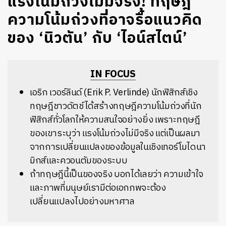
แรงโน้มถ่วงไม่มีจริง! ทฤษฎี
ความโน้มถ่วงที่อาจรื้อแนวคิด
ของ ‘นิวตัน’ กับ ‘ไอน์สไตน์’
IN FOCUS
เอริก เวอร์ลินด์ (Erik P. Verlinde) นักฟิสิกส์เชิง
ทฤษฎีชาวดัตช์ได้สร้างทฤษฎีความโน้มถ่วงที่นัก
ฟิสิกส์ทั่วโลกให้ความสนใจอย่างยิ่ง เพราะทฤษฎี
ของเขาระบุว่า แรงโน้มถ่วงไม่มีจริง แต่เป็นผลมา
จากการเปลี่ยนแปลงของข้อมูลในเชิงเทอร์โมไดนา
มิกส์และควอนตัมของระบบ
ถ้าทฤษฎีนี้เป็นของจริง บอกได้เลยว่า ความเข้าใจ
และภาพที่มนุษย์เรามีต่อเอกภพจะต้อง
เปลี่ยนแปลงไปอย่างมหาศาล