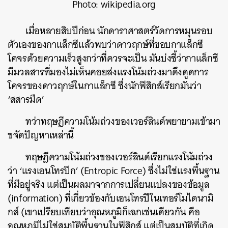
Photo: wikipedia.org
เมื่อหลายสิบปีก่อน นักดาราศาสตร์วัดการหมุนรอบ
ตัวเองของกาแล็กซีแล้วพบว่าดาวฤกษ์ที่ขอบกาแล็กซี
โคจรด้วยความเร็วสูงกว่าที่ควรจะเป็น มันบ่งชี้ว่ากาแล็กซี
มีมวลสารที่มองไม่เห็นคอยส่งแรงโน้มถ่วงมาดึงดูดการ
โคจรของดาวฤกษ์ในกาแล็กซี ซึ่งนักฟิสิกส์เรียกมันว่า
‘สสารมืด’
ทว่าทฤษฎีความโน้มถ่วงของเวอร์ลินด์พยายามเข้ามา
ขจัดปัญหาเหล่านี้
ทฤษฎีความโน้มถ่วงของเวอร์ลินด์เรียกแรงโน้มถ่วง
ว่า ‘แรงเอนโทรปิก’ (Entropic Force) ซึ่งไม่ใช่แรงพื้นฐาน
ที่มีอยู่จริง แต่เป็นผลมาจากการเปลี่ยนแปลงของข้อมูล
(information) ที่เกี่ยวข้องกับเอนโทรปีในเทอร์โมไดนามิ
กส์ (เขาเปรียบเทียบว่าอุณหภูมิก็เฉกเช่นเดียวกัน คือ
อุณหภูมิไม่ใช่สมบัติพื้นฐานในฟิสิกส์ แต่เป็นสมบัติที่เกิด