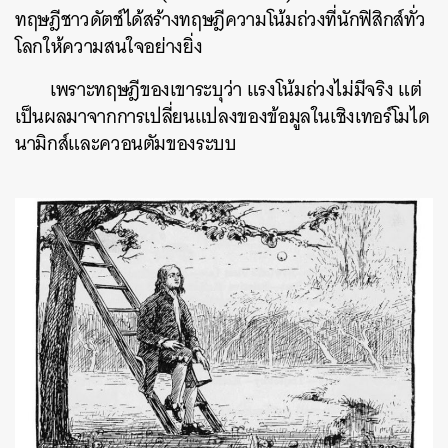
ทฤษฎีชาวดัตช์ได้สร้างทฤษฎีความโน้มถ่วงที่นักฟิสิกส์ทั่ว
โลกให้ความสนใจอย่างยิ่ง
เพราะทฤษฎีของเขาระบุว่า แรงโน้มถ่วงไม่มีจริง แต่
เป็นผลมาจากการเปลี่ยนแปลงของข้อมูลในเชิงเทอร์โมได
นามิกส์และควอนตัมของระบบ