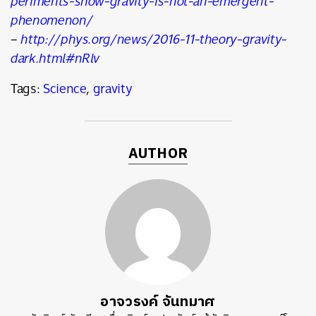
periments-show-gravity-is-not-an-emergent-
phenomenon/
–
http://phys.org/news/2016-11-theory-gravity-
dark.html#nRlv
Tags:
Science
,
gravity
AUTHOR
อาจวรงค์ จันทมาศ