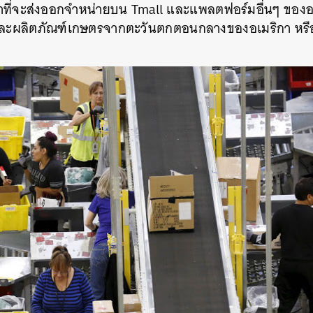
าที่จะส่งออกจำหน่ายบน Tmall และแพลตฟอร์มอื่นๆ ของอาลี
 และผลิตภัณฑ์เกษตรจากตะวันตกตอนกลางของอเมริกา หรือ