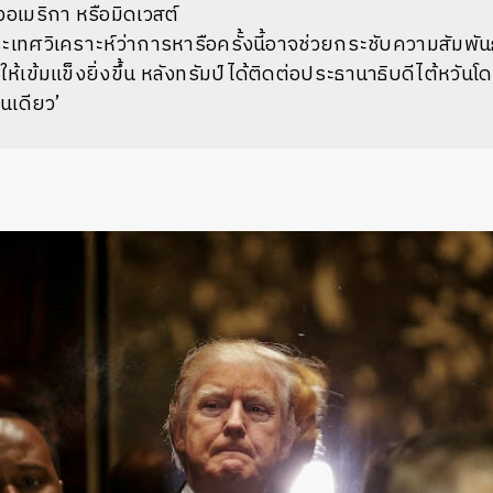
มริกา หรือมิดเวสต์
ะเทศวิเคราะห์ว่าการหารือครั้งนี้อาจช่วยกระชับความสัมพั
ห้เข้มแข็งยิ่งขึ้น หลังทรัมป์ได้ติดต่อประธานาธิบดีไต้หวันโ
นเดียว’