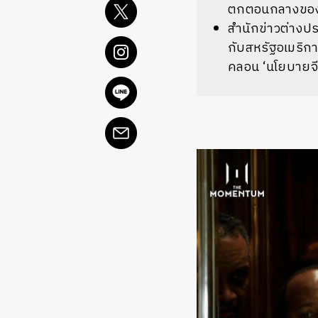
ตกตอนกลางของอเ
สำนักข่าวต่างปร
กับสหรัฐอเมริกาใ
คลอน ‘นโยบายจี