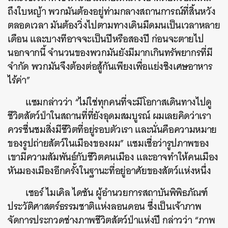
ถึงใบหญ้า พวกมันต้องอยู่ท่ามกลางสถานการณ์ที่สิ้นหวัง
ตลอดเวลา มันต้องวิ่งไปตามทางเดินมืดมนเป็นเวลาหลาย
เดือน และบางทีอาจจะเป็นปีหรือสองปี ก่อนจะตายไป
นอกจากนี้ จำนวนของพวกมันยังมีมากเกินทรัพยากรที่มี
จำกัด พวกมันจึงต้องต่อสู้กันเพียงเพื่อแย่งชิงเศษอาหาร
ไร้ค่า”
แซมกล่าวว่า “ไม่ใช่ทุกคนที่จะมีโอกาสเดินทางไปดู
ชีวิตสัตว์ป่าในสถานที่ที่ยังอุดมสมบูรณ์ ผมเลยคิดว่าเรา
ควรชื่นชมสิ่งมีชีวิตที่อยู่รอบตัวเรา และนั่นคือความหมาย
ของรูปถ่ายสัตว์ในเมืองของผม” แซมเชื่อว่ารูปภาพของ
เขามีความสัมพันธ์กับชีวิตคนเมือง และอาจทำให้คนเมือง
หันมองเมืองอีกครั้งในฐานะที่อยู่อาศัยของสัตว์แห่งหนึ่ง
เซอร์ ไมเคิล ไดซัน ผู้อำนวยการสถาบันพิพิธภัณฑ์
ประวัติศาสตร์ธรรมชาติแห่งลอนดอน ซึ่งเป็นเจ้าภาพ
จัดการประกวดช่างภาพชีวิตสัตว์ป่าแห่งปี กล่าวว่า “ภาพ