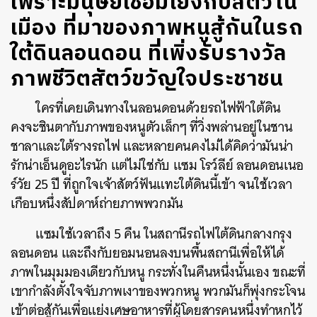
เพราะมนุษย์เชื่อมโยงกับสัตว์ใน
เมือง ที่มาของภาพหนูสู้กันในรถ
ใต้ดินลอนดอน ที่เพิ่งรับรางวัล
ภาพชีวิตสัตว์ขวัญใจประชาชน
ใครที่เคยเดินทางในลอนดอนด้วยรถไฟฟ้าใต้ดิน
คงจะชินตากับภาพของหนูตัวเล็กๆ ที่วิ่งพล่านอยู่ในชาน
ชาลาและใต้รางรถไฟ และหลายคนคงไม่ได้คิดว่ามันน่า
รักน่าเอ็นดูอะไรนัก แต่ไม่ใช่กับ แซม โรว์ลีย์ ลอนดอนเนอ
ร์วัย 25 ปี ที่ถูกใจเจ้าสัตว์ฟันแทะใต้ดินนี้เข้า จนใช้เวลา
เกือบหนึ่งสัปดาห์ถ่ายภาพพวกมัน
แซมใช้เวลาถึง 5 คืน ในสถานีรถไฟใต้ดินกลางกรุง
ลอนดอน และถึงกับยอมนอนลงบนพื้นสถานีเพื่อให้ได้
ภาพในมุมมองเดียวกับหนู กระทั่งในคืนหนึ่งนั้นเอง ขณะที่
เขากำลังตั้งใจจับภาพเงาของพวกหนู พวกมันก็พุ่งกระโจน
เข้าต่อสู้กันเพื่อแย่งเศษอาหารที่ผู้โดยสารคนหนึ่งทำหกไว้