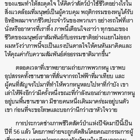
ของแซมทำให้สะดุดใจ ให้คิดว่าสัตว์ป่าใช้ชีวิตอย่างไรใน
สิ่งแวดล้อมที่มนุษย์เป็นผู้ควบคุม พฤติกรรมของหนูได้รับ
อิทธิพลมาจากชีวิตประจำวันของพวกเรา อย่างรถไฟที่เรา
นั่งหรืออาหารที่เราทิ้ง ภาพนี้เตือนใจเราว่า ทุกขณะของ
ชีวิตของมนุษย์เราสัมพันธ์กับธรรมชาติอย่างแยกไม่ออก
ผมหวังว่าภาพนี้จะเป็นแรงบันดาลใจให้คนหันมาคิดและ
ให้คุณค่ากับความสัมพันธ์ต่อธรรมชาติมากขึ้น”
ตลอดเวลาที่เขาพยายามถ่ายภาพพวกหนู เขาพบ
ค้นหา
อุปสรรคทั้งชานชาลาที่สั่นจากรถไฟฟ้าที่มาเทียบ และ
SHARE
TWEET
LINE
EMAIL
ผู้คนที่สัญจรไปมาที่ทำให้พวกหนูหลบไปหาที่กำบัง เขา
เล่าให้ฟังอีกว่ามีครั้งหนึ่งขณะที่กำลังนอนถ่ายภาพพวกหนู
อยู่บนพื้นชานชาลา มีชายคนหนึ่งเดินมาคร่อมอยู่บนตัว
เขา ก่อนที่จะขอโทษและบอกว่านึกว่าเขาหัวใจวาย
การประกวดช่างภาพชีวิตสัตว์ป่าแห่งปีจัดมาปีนี้เป็น
ปีที่ 56 แล้ว โดยภาพถ่ายจะถูกตัดสินโดยคณะกรรมการผู้