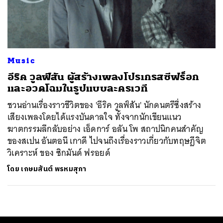
ค้นหา
SHARE
TWEET
LINE
EMAIL
Music
อีริค วูลฟ์สัน ผู้สร้างเพลงโปรเกรสซีฟร็อก
และอวดโฉมในรูปแบบละครเวที
ชวนอ่านเรื่องราวชีวิตของ 'อีริค วูลฟ์สัน' นักดนตรีซึ่งสร้าง
เสียงเพลงโดยได้แรงบันดาลใจ ทั้งจากนักเขียนแนว
ฆาตกรรมลึกลับอย่าง เอ็ดการ์ อลัน โพ สถาปนิกคนสำคัญ
ของสเปน อันตอนี เกาดี ไปจนถึงเรื่องราวเกี่ยวกับทฤษฎีจิต
วิเคราะห์ ของ ซิกมันด์ ฟรอยด์
โดย
เกษมสันต์ พรหมสุภา