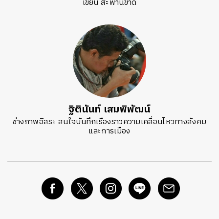
เขียน สะพานขาด
ฐิตินันท์ เสมพิพัฒน์
ช่างภาพอิสระ สนใจบันทึกเรืองราวความเคลื่อนไหวทางสังคม
และการเมือง