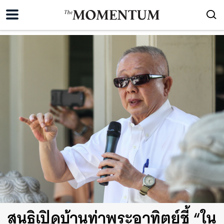
สนธิเปิดบ้านท่าพระอาทิตย์ชี้ “ใน