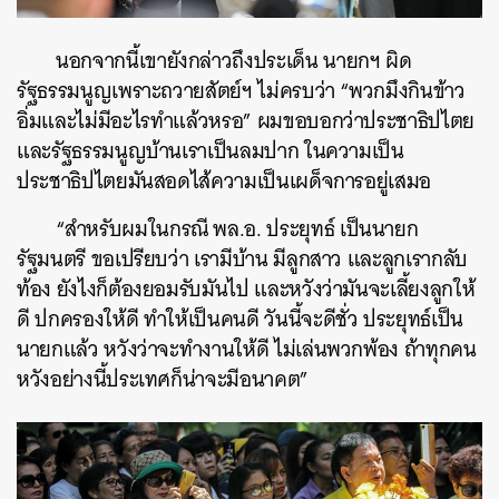
นอกจากนี้เขายังกล่าวถึงประเด็น นายกฯ ผิด
รัฐธรรมนูญเพราะถวายสัตย์ฯ ไม่ครบว่า “พวกมึงกินข้าว
อิ่มและไม่มีอะไรทำแล้วหรอ” ผมขอบอกว่าประชาธิปไตย
และรัฐธรรมนูญบ้านเราเป็นลมปาก ในความเป็น
ประชาธิปไตยมันสอดไส้ความเป็นเผด็จการอยู่เสมอ
“สำหรับผมในกรณี พล.อ. ประยุทธ์ เป็นนายก
รัฐมนตรี ขอเปรียบว่า เรามีบ้าน มีลูกสาว และลูกเรากลับ
ท้อง ยังไงก็ต้องยอมรับมันไป และหวังว่ามันจะเลี้ยงลูกให้
ดี ปกครองให้ดี ทำให้เป็นคนดี วันนี้จะดีชั่ว ประยุทธ์เป็น
นายกแล้ว หวังว่าจะทำงานให้ดี ไม่เล่นพวกพ้อง ถ้าทุกคน
หวังอย่างนี้ประเทศก็น่าจะมีอนาคต”