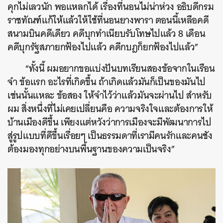
คุกไม่เลวนัก พอแหลกได้ เรื่องที่นอนไม่น่าห่วง อธิบดีกรม
ราชทัณฑ์แก้ให้แล้วให้ใช้ที่นอนยางพารา ตอนนี้เหลือคดี
สนามบินคดีเดียว คดีบุกทำเนียบรับโทษไปแล้ว 8 เดือน
คดีบุกรัฐสภายกฟ้องไปแล้ว คดีกบฎก็ยกฟ้องไปแล้ว”
“ทั้งนี้ ผมอยากขอแบ่งปันบทเรียนสองข้อจากในเรือน
จำ ข้อแรก อะไรที่เกิดขึ้น ถ้าเกิดแล้วมันก็เป็นของมันไป
เช่นนั้นแหละ ข้อสอง ให้จำไว้ว่าแล้วมันจะผ่านไป สำหรับ
ผม สิ่งหนึ่งที่ไม่เคยเปลี่ยนคือ ความจริงใจและต้องการให้
บ้านเมืองดีขึ้น เพียงแต่หวังว่าการเมืองจะมีพัฒนาการไป
สู่รูปแบบที่ดีขึ้นเรื่อยๆ เป็นธรรมดาที่เรามีคนรักและคนชัง
ต้องมองทุกอย่างบนพื้นฐานของความเป็นจริง”