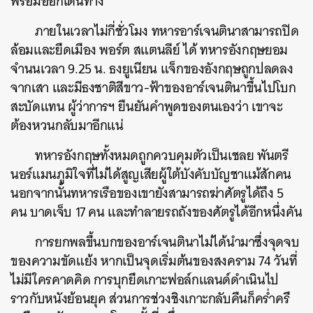
พร้อมออกเดินทาง
ภายในเวลาไม่กี่ชั่วโมง ทหารอาร์เจนตินาสามารถปิด
ล้อมและยึดเมือง พอร์ต สแตนลีย์ ได้ ทหารอังกฤษยอม
จำนนเวลา 9.25 น. ธงยูเนียน แจ็กของอังกฤษถูกปลดลง
จากเสา และมีธงชาติสีขาว-ฟ้าของอาร์เจนตินาขึ้นไปโบก
สะบัดแทน ผู้ว่าการฯ ยืนยันคำพูดของตนเองว่า เขาจะ
ต้องหวนกลับมาอีกแน่
ทหารอังกฤษทั้งหมดถูกควบคุมตัวเป็นเชลย พันตรี
นอร์แมนภูมิใจที่ไม่ได้สูญเสียผู้ใต้บังคับบัญชาแม้สักคน
นอกจากนั้นทหารเรือของเขายังสามารถฆ่าศัตรูได้ถึง 5
คน บาดเจ็บ 17 คน และทำลายรถถังของศัตรูได้อีกหนึ่งคัน
การยกพลขึ้นบกของอาร์เจนตินาไม่ได้นำมาซึ่งจุดจบ
ของความขัดแย้ง หากเป็นจุดเริ่มต้นของสงคราม 74 วันที่
ไม่มีใครคาดคิด การบุกยึดเกาะฟอล์กแลนด์ดำเนินไป
ราวกับหนังย้อนยุค ส่วนการช่วงชิงเกาะกลับคืนก็คร่ำครึ