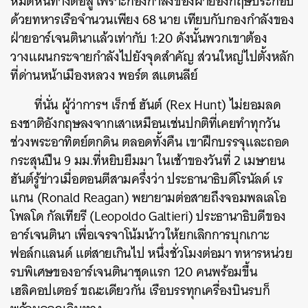
หมดหนทางต่อสู้ เพราะกองกำลังของฝ่ายอังกฤษประกอบ
ด้วยทหารเรือจำนวนเพียง 68 นาย เทียบกับกองกำลังของ
ฝ่ายอาร์เจนตินาแล้วเท่ากับ 1:20 ดังนั้นพวกเขาต้อง
วางแผนกระจายกำลังไปยังจุดสำคัญ ส่วนใหญ่ไปตั้งหลัก
ที่ด่านหน้าเมืองหลวง พอร์ต สแตนลีย์
ที่นั่น ผู้ว่าการฯ เร็กซ์ ฮันต์ (Rex Hunt) ไม่ยอมลด
ธงชาติอังกฤษลงจากเสาเหมือนเช่นปกติที่เคยทำทุกวัน
ช่วงพระอาทิตย์ตกดิน ตลอดทั้งคืน เขาฝึกบรรจุและถอด
กระสุนปืน 9 มม.ที่หยิบยืมมา ในเช้าของวันที่ 2 เมษายน
ฮันต์รู้ข่าวเมื่อตอนตีสามครึ่งว่า ประธานาธิบดีโรนัลด์ เร
แกน (Ronald Reagan) พยายามต่อสายถึงจอมพลเลโอ
โพลโด กัลเทียรี (Leopoldo Galtieri) ประธานาธิบดีของ
อาร์เจนตินา เพื่อเจรจาโน้มน้าวให้ยกเลิกการบุกเกาะ
ฟอล์กแลนด์ แต่สายเกินไป หนึ่งชั่วโมงต่อมา ทหารหน่วย
รบพิเศษของอาร์เจนตินาชุดแรก 120 คนพร้อมขึ้น
เฮลิคอปเตอร์ ขณะเดียวกัน เรือบรรทุกเครื่องบินรบก็