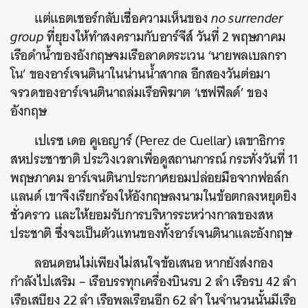
แต่แธตเชอร์กลับเชื่อความเห็นของ
no surrender
group
ที่ยุยงให้ทำสงครามกับอาร์จีส์ วันที่ 2 พฤษภาคม
เรือดำน้ำของอังกฤษจมเรือลาดตระเวน ‘นายพลเบลกรา
โน’ ของอาร์เจนตินาในน่านน้ำสากล อีกสองวันต่อมา
จรวดของอาร์เจนตินาถล่มเรือพิฆาต ‘เชฟฟีลด์’ ของ
อังกฤษ
เปเรซ เดอ คูเอญาร์ (Perez de Cuellar) เลขาธิการ
สหประชาชาติ ประวิงเวลาเพื่อดูสถานการณ์ กระทั่งวันที่ 11
พฤษภาคม อาร์เจนตินาประกาศยอมปล่อยมือจากฟอล์ก
แลนด์ เขาจึงเรียกร้องให้อังกฤษลงนามในข้อตกลงหยุดยิง
ชั่วคราว และให้ยอมรับการบริหารระหว่างกาลของสห
ประชาติ ซึ่งจะเป็นตัวแทนของทั้งอาร์เจนตินาและอังกฤษ
ลอนดอนไม่เพียงไม่สนใจข้อเสนอ หากยังส่งกอง
กำลังไปเสริม – เรือบรรทุกเครื่องบินรบ 2 ลำ เรือรบ 42 ลำ
เรือเสบียง 22 ลำ เรือพลเรือนอีก 62 ลำ ในจำนวนนั้นมีเรือ