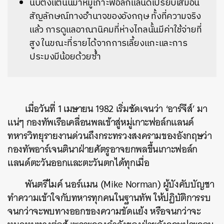
นับตั้งแต่นั้นมาหมู่เกาะฟอล์กแลนด์เปรียบเสมือน
สัญลักษณ์ทางอำนาจของอังกฤษ ทั้งที่ความจริง
แล้ว การดูแลอาณานิคมที่ห่างไกลนั้นมีค่าใช้จ่ายที่
สูง ในขณะที่รายได้จากการเลี้ยงแกะและการ
ประมงมีน้อยด้วยซ้ำ
เมื่อวันที่ 1 เมษายน 1982 เริ่มชัดเจนว่า
‘อาร์จีส์’
มา
แน่ๆ กองทัพเรือเคลื่อนพลเข้าสู่หมู่เกาะฟอล์กแลนด์
ทหารวิทยุรายงานด่วนถึงกระทรวงสงครามของอังกฤษว่า
กองทัพอาร์เจนตินาฝ่ายศัตรูอาจยกพลขึ้นเกาะฟอล์ก
แลนด์ตะวันออกและตะวันตกได้ทุกเมื่อ
พันตรีไมค์ นอร์แมน (Mike Norman) ผู้บังคับบัญชา
ทำความเข้าใจกับทหารทุกคนในฐานทัพ ให้ปฏิบัติการรบ
จนกว่าจะพบทางออกของความขัดแย้ง หรือจนกว่าจะ