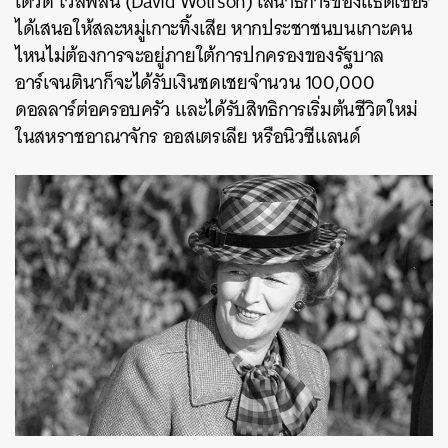
เดวิด โวล์ฟสัน (David Wolfson) เสนาธิการของแธตเชอร์
ได้เสนอให้สละหมู่เกาะทิ้งเสีย หากประชาชนบนเกาะคน
ไหนไม่ต้องการจะอยู่ภายใต้การปกครองของรัฐบาล
อาร์เจนตินาก็จะได้รับเงินชดเชยจำนวน 100,000
ดอลลาร์ต่อครอบครัว และได้รับสิทธิการเริ่มต้นชีวิตใหม่
ในสหราชอาณาจักร ออสเตรเลีย หรือนิวซีแลนด์