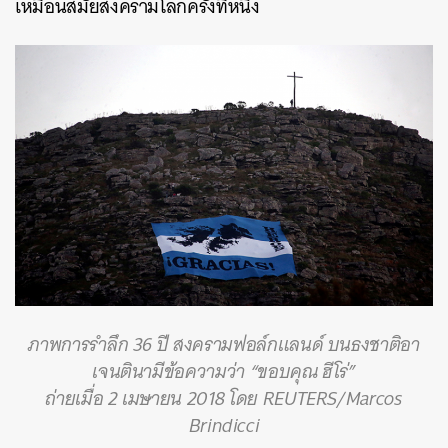
เหมือนสมัยสงครามโลกครั้งที่หนึ่ง
ภาพการรำลึก 36 ปี สงครามฟอล์กแลนด์ บนธงชาติอา
เจนตินามีข้อความว่า “ขอบคุณ ฮีโร่”
ถ่ายเมื่อ 2 เมษายน 2018 โดย REUTERS/Marcos
Brindicci