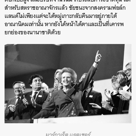
ค้นหา
สำหรับสหราชอาณาจักรแล้ว ชัยชนะจากสงครามฟอล์ก
SHARE
TWEET
LINE
EMAIL
แลนด์ไม่เพียงแต่จะได้หมู่เกาะกลับคืนมาอยู่ภายใต้
อาณานิคมเท่านั้น หากยังได้หน้าได้ตาและเป็นที่เคารพ
ยกย่องของนานาชาติด้วย
มาร์กาเร็ต แธตเชอร์