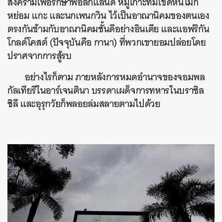
สงครามเพื่อรักษาฟอล์กแลนด์ หมู่เกาะที่มีโขดหินไม่กี่
หย่อม แกะ และนกเพนกวิน ไว้เป็นอาณานิคมของตนเอง
ตรงกันข้ามกับอาณานิคมชั้นดีอย่างอินเดีย และแอฟริกัน
โกลด์โคสต์ (ปัจจุบันคือ กานา) ที่พวกเขายอมปล่อยโดย
ปราศจากการสู้รบ
อย่างไรก็ตาม ภายหลังการหมดอำนาจของจอมพล
กัลเทียรีในอาร์เจนตินา บรรดาเผด็จการทหารในบราซิล
ชิลี และอุรุกวัยก็พลอยล่มสลายตามไปด้วย