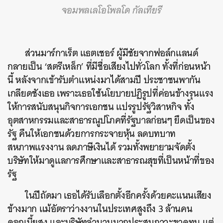
จอมพลเลโอโพลโด กัลเทียรี
ส่วนมาร์กาเร็ต แธตเชอร์ ผู้มีชัยจากฟอล์กแลนด์
กลายเป็น ‘สตรีเหล็ก’ ที่มีชื่อเสียงไปทั่วโลก ทั้งที่ก่อนหน้า
นี้ หลังจากเข้ารับตำแหน่งมาได้สามปี ประชาชนพากัน
เกลียดชังเธอ เพราะเธอใช้นโยบายปฏิรูปที่ค่อนข้างรุนแรง
ให้การสนับสนุนกิจการเอกชน แปรรูปรัฐวิสาหกิจ ทั้ง
อุตสาหกรรมและสาธารณูปโภคที่รัฐบาลก่อนๆ ยึดเป็นของ
รัฐ คืนให้เอกชนด้วยการกระจายหุ้น ลดบทบาท
สหภาพแรงงาน ลดภาษีเงินได้ รวมทั้งพยายามจัดตั้ง
บริษัทให้มาดูแลการศึกษาและสาธารณสุขที่เป็นหน้าที่ของ
รัฐ
ในปีถัดมา เธอได้รับเลือกตั้งอีกครั้งด้วยคะแนนเสียง
ข้างมาก แม้อัตราว่างงานในประเทศสูงถึง 3 ล้านคน
ดอกเบี้ยสูง และบริษัทจำนวนมากประสบภาวะขาดทุน แต่