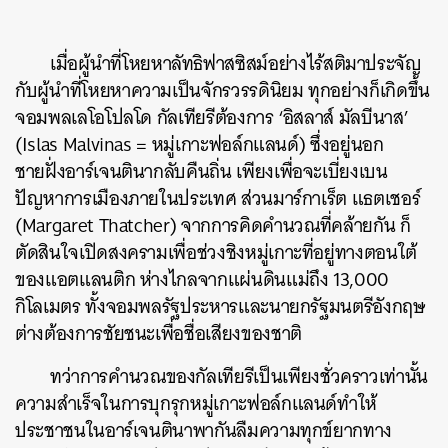
เมื่อผู้นำที่โหยหาลัทธิฟาสซิสม์อย่างไร้สติมาประจัญ
กับผู้นำที่โหยหาความเป็นจักรวรรดินิยม ทุกอย่างก็เกิดขึ้น
จอมพลเลโอโปลโด กัลเทียรีต้องการ ‘อิสลาส์ มัลบีนาส’
(Islas Malvinas = หมู่เกาะฟอล์กแลนด์) ซึ่งอยู่นอก
ชายฝั่งอาร์เจนตินากลับคืนถิ่น เพียงเพื่อจะเบี่ยงเบน
ปัญหาการเมืองภายในประเทศ ส่วนมาร์กาเร็ต แธตเชอร์
(Margaret Thatcher) จากการคิดคำนวณที่คล้ายกัน ก็
ตัดสินใจเปิดสงครามเพื่อช่วงชิงหมู่เกาะที่อยู่ทางตอนใต้
ของแอตแลนติก ห่างไกลจากแผ่นดินแม่ถึง 13,000
กิโลเมตร ทั้งจอมพลรัฐประหารและนายกรัฐมนตรีอังกฤษ
ต่างต้องการชัยชนะเพื่อชื่อเสียงของชาติ
ทว่าการคำนวณของกัลเทียรีเป็นเพียงชั่วคราวเท่านั้น
ความสำเร็จในการบุกรุกหมู่เกาะฟอล์กแลนด์ทำให้
ประชาชนในอาร์เจนตินาพากันลืมความทุกข์ยากทาง