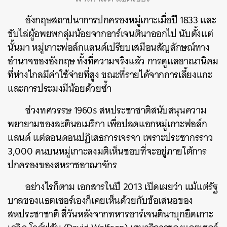
อังกฤษสถาปนาการปกครองหมู่เกาะเมื่อปี 1833 และ
ขับไล่ผู้อพยพกลุ่มน้อยจากอาร์เจนตินาออกไป นับตั้งแต่
นั้นมา หมู่เกาะฟอล์กแลนด์เปรียบเสมือนสัญลักษณ์ทาง
อำนาจของอังกฤษ ทั้งที่ความจริงแล้ว การดูแลอาณานิคม
ที่ห่างไกลมีค่าใช้จ่ายที่สูง ขณะที่รายได้จากการเลี้ยงแกะ
และการประมงมีน้อยด้วยซ้ำ
ช่วงทศวรรษ 1960s สหประชาชาติสนับสนุนความ
พยายามของละตินอเมริกา เพื่อปลดแอกหมู่เกาะฟอล์ก
แลนด์ แต่ลอนดอนปฏิเสธการเจรจา เพราะประชากรราว
3,000 คนบนหมู่เกาะลงมติเห็นชอบที่จะอยู่ภายใต้การ
ปกครองของสหราชอาณาจักร
อย่างไรก็ตาม เอกสารในปี 2013 เปิดเผยว่า แม้แต่รัฐ
บาลของแธตเชอร์เองก็เคยเห็นด้วยกับข้อเสนอของ
สหประชาชาติ สี่วันหลังจากทหารอาร์เจนตินาบุกยึดเกาะ