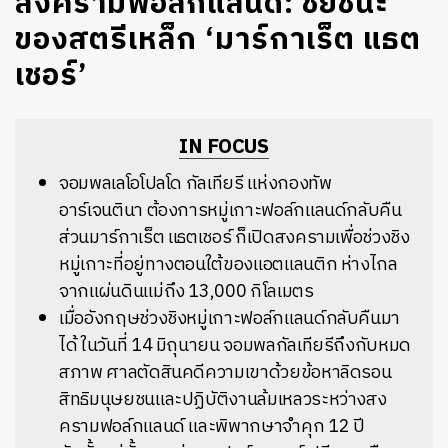
สงครามฟอล์กแลนด์: ชัยชนะ
ของสตรีเหล็ก ‘มาร์กาเร็ต แธต
เชอร์’
IN FOCUS
จอมพลเลโอโปลโด กัลเทียรี แห่งกองทัพ
อาร์เจนตินา ต้องการหมู่เกาะฟอล์กแลนด์กลับคืน
ส่วนมาร์กาเร็ต แธตเชอร์ ก็เปิดสงครามเพื่อช่วงชิง
หมู่เกาะที่อยู่ทางตอนใต้ของแอตแลนติก ห่างไกล
จากแผ่นดินแม่ถึง 13,000 กิโลเมตร
เมื่ออังกฤษช่วงชิงหมู่เกาะฟอล์กแลนด์กลับคืนมา
ได้ ในวันที่ 14 มิถุนายน จอมพลกัลเทียรีถึงกับหมด
สภาพ ศาลตัดสินคดีความเขาด้วยข้อหาลิดรอน
สิทธิมนุษยชนและปฏิบัติงานล้มเหลวระหว่างสง
ครามฟอล์กแลนด์ และพิพากษาจำคุก 12 ปี