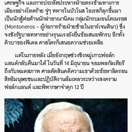
เศรษฐกิจ และการประหัตประหารฝ่ายตรงข้ามทางการ
เมืองอย่างโหดร้าย จู่ๆ ทหารในบัวโนส ไอเรสก็ลุกขึ้นมา
เป็นนักสู้ต่อต้านนักล่าอาณานิคม กลุ่มนักรบมอนโตเนรอส
(Montoneros – ผู้ก่อการร้ายฝ่ายซ้ายในอาร์เจนตินา) ซึ่ง
จงชังรัฐบาลทหารอย่างรุนแรงยังยื่นข้อเสนอพักรบ อีกทั้ง
คิวบาของฟิเดล คาสโตรก็เสนอความช่วยเหลือ
แต่ในภายหลัง เมื่ออังกฤษช่วงชิงหมู่เกาะฟอล์ก
แลนด์กลับคืนมาได้ ในวันที่ 14 มิถุนายน จอมพลกัลเทียรี
ถึงกับหมดสภาพ ศาลตัดสินคดีความเขาด้วยข้อหาลิดรอน
สิทธิมนุษยชนและปฏิบัติงานล้มเหลวระหว่างสงคราม
ฟอล์กแลนด์ และพิพากษาจำคุก 12 ปี