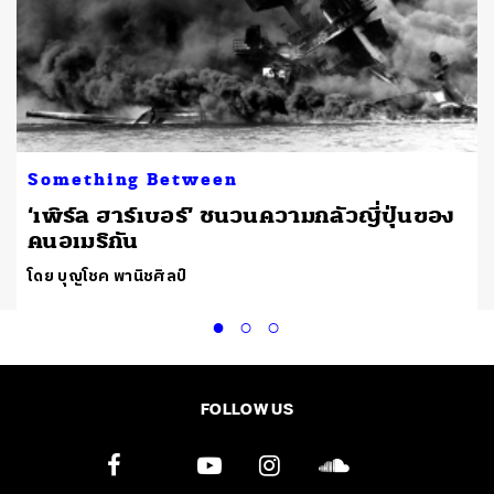
Something Between
ม
‘เพิร์ล ฮาร์เบอร์’ ชนวนความกลัวญี่ปุ่นของ
คนอเมริกัน
โดย บุญโชค พานิชศิลป์
FOLLOW US