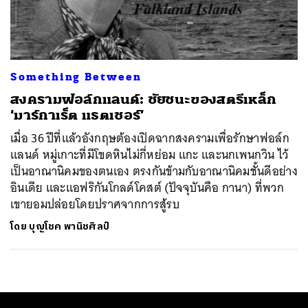
ค้นหา
SHARE
TWEET
LINE
EMAIL
Something Between
สงครามฟอล์กแลนด์: ชัยชนะของสตรีเหล็ก
‘มาร์กาเร็ต แธตเชอร์’
เมื่อ 36 ปีที่แล้วอังกฤษต้องเปิดฉากสงครามเพื่อรักษาฟอล์ก
แลนด์ หมู่เกาะที่มีโขดหินไม่กี่หย่อม แกะ และนกเพนกวิน ไว้
เป็นอาณานิคมของตนเอง ตรงกันข้ามกับอาณานิคมชั้นดีอย่าง
อินเดีย และแอฟริกันโกลด์โคสต์ (ปัจจุบันคือ กานา) ที่พวก
เขายอมปล่อยโดยปราศจากการสู้รบ
โดย
บุญโชค พานิชศิลป์