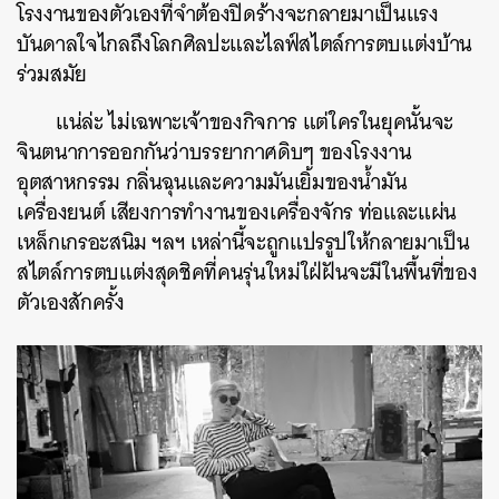
โรงงานของตัวเองที่จำต้องปิดร้างจะกลายมาเป็นแรง
บันดาลใจไกลถึงโลกศิลปะและไลฟ์สไตล์การตบแต่งบ้าน
ร่วมสมัย
แน่ล่ะ ไม่เฉพาะเจ้าของกิจการ แต่ใครในยุคนั้นจะ
จินตนาการออกกันว่าบรรยากาศดิบๆ ของโรงงาน
อุตสาหกรรม กลิ่นฉุนและความมันเยิ้มของน้ำมัน
เครื่องยนต์ เสียงการทำงานของเครื่องจักร ท่อและแผ่น
เหล็กเกรอะสนิม ฯลฯ เหล่านี้จะถูกแปรรูปให้กลายมาเป็น
สไตล์การตบแต่งสุดชิคที่คนรุ่นใหม่ใฝ่ฝันจะมีในพื้นที่ของ
ตัวเองสักครั้ง