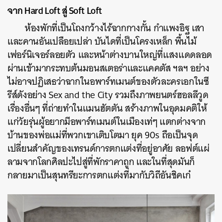
จาก
Hard Loft
สู่
Soft Loft
ห้องพักที่เป็นโถงกว้างไร้ฉากกางกั้น กำแพงอิฐ เสา
และคานอันเปลือยเปล่า บันไดที่เป็นโครงเหล็ก พื้นไม้
เฟอร์​นิเจอร์ลอยตัว และหน้าต่างบานใหญ่ที่แสงแดดลอด
ผ่านเข้ามากระทบต้นมอนสเตอร่าและแคคตัส ฯลฯ อย่าง
ไม่อาจปฏิเสธว่าฉากในอพาร์ทเมนต์ของตัวละครเอกในซี
รีส์ดังอย่าง Sex and the City รวมถึงภาพยนตร์ฮอลลีวูด
เรื่องอื่นๆ ที่ถ่ายทำในแมนฮัตตัน สร้างภาพในอุดมคติให้
แก่วัยรุ่นผู้อยากมีอพาร์ทเมนต์ในเมืองเท่ๆ แตกต่างจาก
บ้านของพ่อแม่ที่พวกเขาเติบโตมา ยุค 90s ถือเป็นจุด
เปลี่ยนสำคัญของเทรนด์การตกแต่งที่อยู่อาศัย ลอฟต์แผ่
ลามจากโลกศิลปะไปสู่ที่พักราคาถูก และในที่สุดมันก็
กลายมาเป็นสุนทรียะการตกแต่งที่มากับวิถีอันชิคเก๋