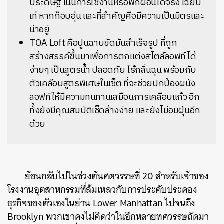
ประดิษฐ์ เน้นการใช้งานหรือพักผ่อนได้จริง เฉียบ
เท่ หากก็อบอุ่น และที่สำคัญคือมีความเป็นมิตรและ
น่าอยู่
TOA Loft คือปูนฉาบขัดมันสำเร็จรูป ที่ถูก
สร้างสรรค์ขึ้นมาเพื่อการตกแต่งสไตล์ลอฟท์ได้
ง่ายๆ เป็นสูตรน้ำ ปลอดภัย ไร้กลิ่นฉุน พร้อมกับ
ตัวเคลือบสูตรพิเศษในเซ็ต ที่จะช่วยปกป้องผนัง
ลอฟท์ให้มีความทนทานเสมือนการเคลือบแก้ว อีก
ทั้งยังมีคุณสมบัติเช็ดล้างง่าย และยังไม่อมฝุ่นอีก
ด้วย
ย้อนกลับไปในช่วงต้นศตวรรษที่ 20 สำหรับเจ้าของ
โรงงานอุตสาหกรรมที่ล้มเหลวกับการประคับประคอง
ธุรกิจของตัวเองในย่าน Lower Manhattan ไปจนถึง
Brooklyn พวกเขาคงไม่คิดว่าในอีกหลายทศวรรษถัดมา