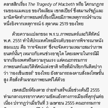
คลาสสิกเรื่อง
The Tragedy of Macbeth
หรือ โศกนาฏกร
รมของแมคเบธ ของวิลเลียม เชกสเปียร์ ซึ่งสมานรัชฎ์และ
มานิตจัดทำภาพยนตร์เรื่องนี้โดยมีภาพเหตุการณ์จำนวน
หนึ่งอิงจากเหตุการณ์ 6 ตุลาคม 2519 ของไทย
ด้วยความแปลกของ พ.ร.บ.ภาพยนตร์และวิดีทัศน์
พ.ศ. 2551 ทำให้ประเทศไทยมีระดับของการพิจารณาหนัง
สองแบบ คือ ‘การจัดเรต’ ซึ่งจะจัดความเหมาะสมว่าภาพ
ยนตร์นั้นๆ เหมาะกับคนช่วงอายุใด โดยเฉพาะในกรณีมี
ฉากเรื่องเพศหรือความรุนแรง แต่คณะกรรมการ
ภาพยนตร์และวีดิทัศน์แห่งชาติ หรือที่มักเรียกกันติดปาก
ว่า ‘กองเซ็นเซอร์’ ของไทย ยังสามารถลงดาบสั่งลงโทษขั้น
สูง คือสั่งห้ามฉายภาพยนตร์ได้ด้วย
เชคสเปียร์ต้องตาย
ถ่ายทำเสร็จเมื่อช่วงต้นปี 2555
ท่ามกลางบรรยากาศความขัดแย้งทางการเมืองที่คุกรุ่นต่อ
เนื่อง ปรากฏว่าเมื่อวันที่ 3 เมษายน 2555 คณะกรรมการ