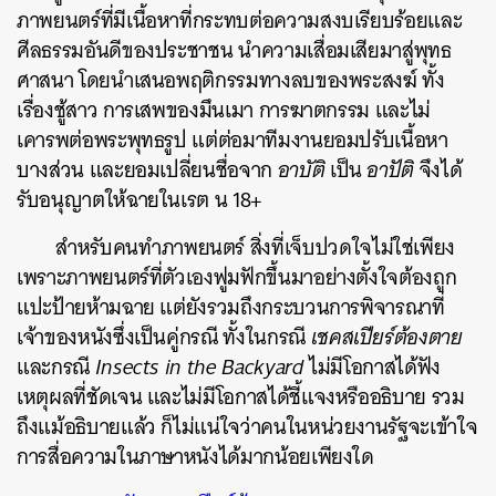
ภาพยนตร์ที่มีเนื้อหาที่กระทบต่อความสงบเรียบร้อยและ
ศีลธรรมอันดีของประชาชน นำความเสื่อมเสียมาสู่พุทธ
ศาสนา โดยนำเสนอพฤติกรรมทางลบของพระสงฆ์ ทั้ง
เรื่องชู้สาว การเสพของมึนเมา การฆาตกรรม และไม่
เคารพต่อพระพุทธรูป แต่ต่อมาทีมงานยอมปรับเนื้อหา
บางส่วน และยอมเปลี่ยนชื่อจาก
อาบัติ
เป็น
อาปัติ
จึงได้
รับอนุญาตให้ฉายในเรต น 18+
สำหรับคนทำภาพยนตร์ สิ่งที่เจ็บปวดใจไม่ใช่เพียง
เพราะภาพยนตร์ที่ตัวเองฟูมฟักขึ้นมาอย่างตั้งใจต้องถูก
แปะป้ายห้ามฉาย แต่ยังรวมถึงกระบวนการพิจารณาที่
เจ้าของหนังซึ่งเป็นคู่กรณี ทั้งในกรณี
เชคสเปียร์ต้องตาย
และกรณี
Insects in the Backyard
ไม่มีโอกาสได้ฟัง
เหตุผลที่ชัดเจน และไม่มีโอกาสได้ชี้แจงหรืออธิบาย รวม
ถึงแม้อธิบายแล้ว ก็ไม่แน่ใจว่าคนในหน่วยงานรัฐจะเข้าใจ
การสื่อความในภาษาหนังได้มากน้อยเพียงใด