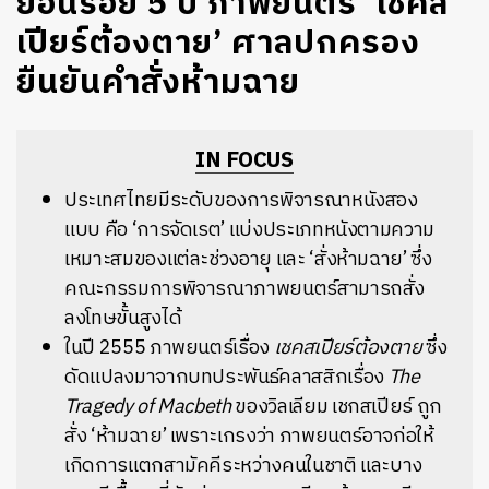
​ย้อนรอย 5 ปี ภาพยนตร์ ‘เชคส
เปียร์ต้องตาย’ ศาลปกครอง
ยืนยันคำสั่งห้ามฉาย
IN FOCUS
ประเทศไทยมีระดับของการพิจารณาหนังสอง
แบบ คือ ‘การจัดเรต’ แบ่งประเภทหนังตามความ
เหมาะสมของแต่ละช่วงอายุ และ ‘สั่งห้ามฉาย’ ซึ่ง
คณะกรรมการพิจารณาภาพยนตร์สามารถสั่ง
ลงโทษขั้นสูงได้
ในปี 2555 ภาพยนตร์เรื่อง
เชคสเปียร์ต้องตาย
ซึ่ง
ดัดแปลงมาจากบทประพันธ์คลาสสิกเรื่อง
The
Tragedy of Macbeth
ของวิลเลียม เชกสเปียร์ ถูก
สั่ง ‘ห้ามฉาย’ เพราะเกรงว่า ภาพยนตร์อาจก่อให้
เกิดการแตกสามัคคีระหว่างคนในชาติ และบาง