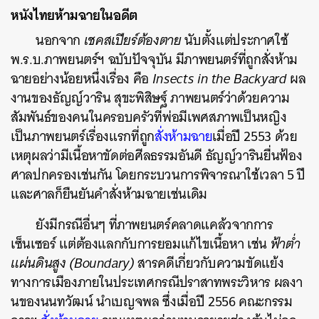
หนังไทยห้ามฉายในอดีต
นอกจาก
เชคสเปียร์ต้องตาย
นับตั้งแต่ประกาศใช้
พ.ร.บ.ภาพยนตร์ฯ ฉบับปัจจุบัน มีภาพยนตร์ที่ถูกสั่งห้าม
ฉายอย่างน้อยหนึ่งเรื่อง คือ
Insects in the Backyard
ผล
งานของธัญญ์วาริน สุขะพิสิษฐ์ ภาพยนตร์ว่าด้วยความ
สัมพันธ์ของคนในครอบครัวที่พ่อมีเพศสภาพเป็นหญิง
เป็นภาพยนตร์เรื่องแรกที่ถูก
สั่งห้ามฉาย
เมื่อปี 2553 ด้วย
เหตุผลว่ามีเนื้อหาขัดต่อศีลธรรมอันดี ธัญญ์วารินยื่นฟ้อง
ศาลปกครองเช่นกัน โดยกระบวนการพิจารณาใช้เวลา 5 ปี
และศาลก็ยืนยันคำสั่งห้ามฉายเช่นเดิม
ยังมีกรณีอื่นๆ ที่ภาพยนตร์คลาดแคล้วจากการ
เซ็นเซอร์ แต่ต้องแลกกับการยอมแก้ไขเนื้อหา เช่น
ฟ้าต่ำ
แผ่นดินสูง
(Boundary)
สารคดีเกี่ยวกับความขัดแย้ง
ทางการเมืองภายในประเทศกรณีปราสาทพระวิหาร ผลงา
นของนนทวัฒน์ นำเบญจพล ซึ่งเมื่อปี 2556 คณะกรรม