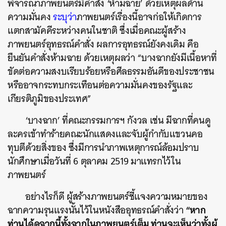
พิจารณาภาพยนตร์มีคำสั่ง ‘ห้ามฉาย’ ด้วยเหตุผลด้าน
ความมั่นคง
ระบุว่า
ภาพยนตร์เรื่องนี้อาจก่อให้เกิดการ
แตกสามัคคีระหว่างคนในชาติ ซึ่งเมื่อคณะผู้สร้าง
ภาพยนตร์อุทธรณ์คำสั่ง ผลการอุทธรณ์ยังคงเดิม คือ
ยืนยันคำสั่งห้ามฉาย ด้วยเหตุผลว่า “บางฉากยังมีเนื้อหาที่
ขัดต่อความสงบเรียบร้อยหรือศีลธรรมอันดีของประชาชน
หรืออาจกระทบกระเทือนต่อความมั่นคงของรัฐและ
เกียรติภูมิของประเทศ”
‘บางฉาก’ ที่คณะกรรมการฯ กังวล เช่น มีฉากที่คนดู
ละครเข้าทำร้ายคณะนักแสดงและจับผู้กำกับแขวนคอ
ทุบตีด้วยสิ่งของ ซึ่งมีการนำภาพเหตุการณ์ล้อมปราบ
นักศึกษาเมื่อวันที่ 6 ตุลาคม 2519 มาแทรกไว้ใน
ภาพยนตร์
อย่างไรก็ดี ผู้สร้างภาพยนตร์ชี้แจงความหมายของ
“หาก
ฉากความรุนแรงนั้นไว้ในหนังสืออุทธรณ์คำสั่งว่า
ท่านได้ดูฉากนี้ทั้งฉากในภาพยนตร์เต็ม ท่านจะเห็นว่าทั้งผู้