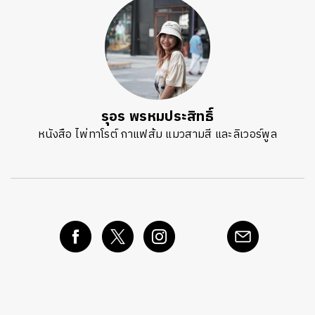
รุอร พรหมประสิทธิ์
หนังสือ ไพ่ทาโรต์ กาแฟส้ม แมวสามสี และลิเวอร์พูล