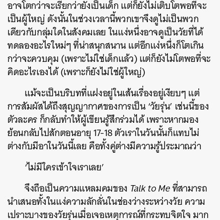
อาจโตกว่าจะเรียกว่ายังเป็นเด็ก แต่ก็ยังไม่เติบโตพอที่จะ
เป็นผู้ใหญ่ ดังนั้นในช่วงเวลานี้พวกเขาจึงดูไม่เป็นพวก
เดียวกับกลุ่มใดในสังคมเลย ในแง่หนึ่งอาจดูเป็นวัยที่ได้
ทดลองอะไรใหม่ๆ ที่น่าสนุกสนาน แต่อีกแง่หนึ่งก็โตเกิน
ค้นหา
กว่าจะควบคุม (เพราะไม่ใช่เด็กแล้ว) แต่ก็ยังไม่โตพอที่จะ
SHARE
TWEET
LINE
EMAIL
คิดอะไรเองได้ (เพราะก็ยังไม่ใช่ผู้ใหญ่)
แม้จะเป็นบริบทที่แฝงอยู่ในเส้นเรื่องอยู่เงียบๆ แต่
การสัมผัสได้ถึงสุญญากาศของการเป็น ‘วัยรุ่น’ เช่นนี้ของ
ตัวละคร ก็กลับทำให้ผู้เขียนรู้สึกร่วมได้ เพราะหากมอง
ย้อนกลับไปสักตอนอายุ 17-18 ตัวเราในวันนั้นก็แทบไม่
ต่างกับมีอาในวันนี้เลย คือทั้งคู่ต่างมีความรู้ประมาณว่า
‘ไม่มีใครเข้าใจเราเลย’
จึงถือเป็นความแหลมคมของ
Talk to Me
ที่สามารถ
นำเสนอทั้งในแง่ความลักลั่นในช่องว่างระหว่างวัย ความ
เปราะบางของวัยรุ่นเมื่อเจอเหตุการณ์ที่กระทบจิตใจ มาก