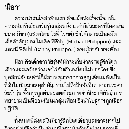
‘มีอา’
ความน่าสนใจลำดับแรก คือแม้หนังเรื่องนี้จะเน้น
ความสัมพันธ์ของวัยรุ่นกลุ่มหนึ่ง แต่ก็มีตัวละครที่โดดเด่น
อย่าง มีอา (แสดงโดย โซฟี ไวลด์) ซึ่งได้กลายเป็นหมัด
เด็ดสำคัญของ ไมเคิล ฟิลิปปู (Michael Philippou) และ
แดนนี ฟิลิปปู (Danny Philippou) สองผู้กำกับของเรื่อง
มีอา คือเด็กสาววัยรุ่นที่มักจะเก็บงำความรู้สึกโดด
เดี่ยวและเคว้งคว้างเอาไว้กับตัวเองโดยไม่บอกใคร ซึ่ง
บุคลิกนิสัยเหล่านี้ก็มีสาเหตุมาจากการสูญเสียแม่อันเป็น
ที่รักไปเป็นสาเหตุสำคัญ รวมไปถึงปัจจัยอื่นๆ ตามประสา
วัยว้าวุ่น ทั้งการถูกค่อนขอดด้วยภาพจำเชิงชาติพันธุ์ การ
พยายามเป็นที่ยอมรับในกลุ่มเพื่อน ซึ่งนำไปสู่การถูกเลือก
ปฏิบัติ
ทั้งหมดนี้ส่งผลให้มีอารู้สึกโดดเดี่ยวและอาจมากไป
ถึงการไม่รู้สึกว่าเป็นส่วนหนึ่งส่วนใดกับทั้งผู้คน สถานที่