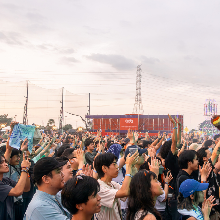
SHARE
TWEET
LINE
EMAIL