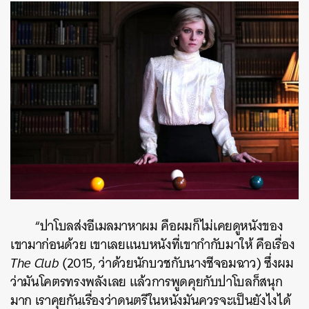
“ปาโบลส่งอีเมลมาหาผม คือผมก็ไม่เคยดูหนังของ
เขามาก่อนด้วย เขาเลยแนบหนังที่เขากำกับมาให้ คือเรื่อง
The Club
(2015, ว่าด้วยนักบวชกับนางชีจอมฉาว) ซึ่งผม
ว่ามันโคตรทรงพลังเลย แล้วการพูดคุยกับปาโบลก็สนุก
มาก เราคุยกันเรื่องว่าดนตรีในหนังมันควรจะเป็นยังไงได้