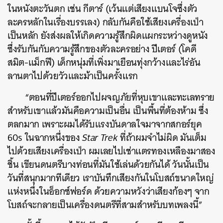
ในหนังตะวันตก เช่น กีตาร์ (เว้นแต่เสียงแบนโจซึ่งตัว
ละครหลักในเรื่องบรรเลง) กลับกันคือใช้เสียงเครื่องเป่า
เป็นหลัก ยังส่งผลให้เกิดความรู้สึกผิดแผกระหว่างดูหนัง
ซึ่งรับกันกับความรู้สึกของตัวละครอย่าง ปีเตอร์ (โคดี
สมิต-แม็กฟี) เด็กหนุ่มที่เพิ่งมาเยือนทุ่งกว้างและไร่อัน
ลานตาไปด้วยวัวและม้าเป็นครั้งแรก
“ตอนที่ปีเตอร์ออกไปผจญภัยที่หุบเขาและทะเลทราย
สำหรับเขาแล้วมันคือความเป็นอื่น เป็นพื้นที่ต้องห้าม ซึ่ง
ตลกมาก เพราะผมได้รับแรงบันดาลใจมาจากสกอร์ยุค
60s ในฉากหนึ่งของ
Star Trek
ที่ถ้าผมจำไม่ผิด มันเต็ม
ไปด้วยเสียงเครื่องเป่า ผมเลยไปเช่าแตรทองเหลืองมาสอง
ชิ้น เขียนดนตรีบางท่อนที่มันใช้เล่นด้วยกันได้ วันนั้นเป็น
วันที่สนุกมากทีเดียว เราบันทึกเสียงกันในโบสถ์ขนาดใหญ่
แห่งหนึ่งในอ็อกซ์ฟอร์ด ด้วยความหวังว่าเสียงก้องๆ จาก
โบสถ์จะกลายเป็นเครื่องดนตรีที่สามสำหรับบทเพลงนี้”