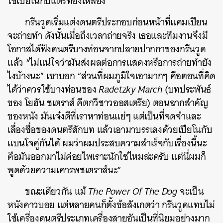
ใช้เปียโนกับแตรทองเหลือง”
กรีนวูดเริ่มแต่งดนตรีประกอบก่อนหน้าที่แคมเปียน
จะถ่ายทำ ดังนั้นเมื่อถึงเวลาถ่ายจริง เธอและทีมงานจึงมี
โอกาสได้ฟังดนตรีบางท่อนจากปลายปากกาของกรีนวูด
แล้ว “ไม่แน่ใจว่ามันส่งผลต่อการแสดงหรือการถ่ายทำยัง
ไงบ้างนะ” เขาบอก “ส่วนที่ผมภูมิใจเอามากๆ คือตอนที่คิด
ได้ว่าควรใช้บางท่อนของ
Radetzky March
(บทประพันธ์
ของ โยฮัน ชเตราส์ คีตกวีชาวออสเตรีย) ตอนฉากสำคัญ
ของหนัง มันเจ๋งดีที่เราหาท่อนแย่ๆ แต่เป็นที่จดจำและ
เลื่องชื่อของดนตรีสักบท แล้วเอามาบรรเลงด้วยเปียโนกับ
แบนโจคู่กันได้ ผมว่าผมประสบความสำเร็จกับเรื่องนี้นะ
คือมันออกมาไม่ค่อยไพเราะนักใช่ไหมล่ะครับ แต่นี่ผมก็
พูดด้วยความเคารพชเตราส์นะ”
ขณะเดียวกัน แม้
The Power Of The Dog
จะเป็น
หนังคาวบอย แต่หลายคนก็ตั้งข้อสังเกตว่า กรีนวูดแทบไม่
ใช้เครื่องดนตรีประเภทเครื่องสายอันเป็นที่นิยมอย่างมาก