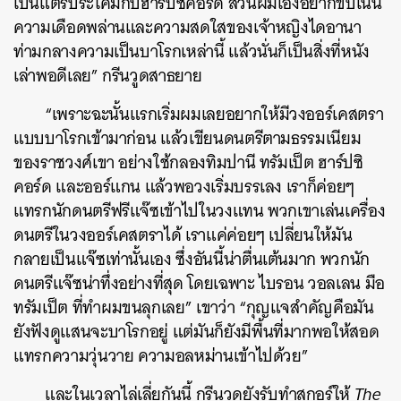
เป็นแตรประโคมกับฮาร์ปซิคอร์ด ส่วนผมเองอยากขับเน้น
ความเดือดพล่านและความสดใสของเจ้าหญิงไดอานา
ท่ามกลางความเป็นบาโรกเหล่านี้ แล้วนั่นก็เป็นสิ่งที่หนัง
ค้นหา
เล่าพอดีเลย” กรีนวูดสาธยาย
SHARE
TWEET
LINE
EMAIL
“เพราะฉะนั้นแรกเริ่มผมเลยอยากให้มีวงออร์เคสตรา
แบบบาโรกเข้ามาก่อน แล้วเขียนดนตรีตามธรรมเนียม
ของราชวงศ์เขา อย่างใช้กลองทิมปานี ทรัมเป็ต ฮาร์ปซิ
คอร์ด และออร์แกน แล้วพอวงเริ่มบรรเลง เราก็ค่อยๆ
แทรกนักดนตรีฟรีแจ๊ซเข้าไปในวงแทน พวกเขาเล่นเครื่อง
ดนตรีในวงออร์เคสตราได้ เราแค่ค่อยๆ เปลี่ยนให้มัน
กลายเป็นแจ๊ซเท่านั้นเอง ซึ่งอันนี้น่าตื่นเต้นมาก พวกนัก
ดนตรีแจ๊ซน่าทึ่งอย่างที่สุด โดยเฉพาะ ไบรอน วอลเลน มือ
ทรัมเป็ต ที่ทำผมขนลุกเลย” เขาว่า “กุญแจสำคัญคือมัน
ยังฟังดูแสนจะบาโรกอยู่ แต่มันก็ยังมีพื้นที่มากพอให้สอด
แทรกความวุ่นวาย ความอลหม่านเข้าไปด้วย”
และในเวลาไล่เลี่ยกันนี้ กรีนวูดยังรับทำสกอร์ให้
The