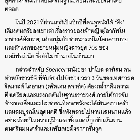
อุตสาหกรรมภาพยนตร์ในฐานะคอมโพสเซอร์มาโดย
ตลอด
ในปี 2021 ที่ผ่านมาก็เป็นอีกปีที่คนดูหนังได้ ‘ฟัง’
เสียงดนตรีของเขาเล่าเรื่องราวของเจ้าหญิงผู้อาภัพใน
ราชวงศ์อังกฤษ, เด็กหนุ่มกับชายฉกรรจ์ในโลกคาวบอย
และรักแรกของชายหนุ่มหญิงสาวยุค 70s ของ
แคลิฟอร์เนีย ซึ่งยังไม่เข้าฉายในบ้านเรา
กล่าวสำหรับ
Spencer
หนังของ ปาโบล ลาร์เรน คน
ทำหนังชาวชิลี ที่จับจ้องไปยังช่วงเวลา 3 วันของเทศกาลค
ริสมาสต์ ไดอานา (คริสเทน สจวร์ต) ต้องกล้ำกลืนความ
ตึงเครียดและแรงกดดันในฐานะราชวงศ์ ภายใต้การจับ
จ้องของสื่อและประชาชนที่คาดหวังจะได้เห็นครอบครัว
แสนสมบูรณ์ในอุดมคติ ซึ่งพังทลายไปนานแสนนานแล้ว
อย่างน้อยก็ในความรู้สึกเธอ ทั้งหมดนี้ถูกขับเน้นผ่าน
ดนตรีหม่นเศร้าและเครียดเขม็งจากกรีนวูด