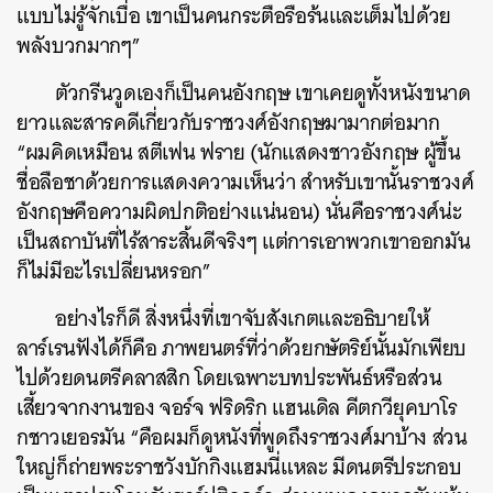
แบบไม่รู้จักเบื่อ เขาเป็นคนกระตือรือร้นและเต็มไปด้วย
พลังบวกมากๆ”
ตัวกรีนวูดเองก็เป็นคนอังกฤษ เขาเคยดูทั้งหนังขนาด
ยาวและสารคดีเกี่ยวกับราชวงศ์อังกฤษมามากต่อมาก
“ผมคิดเหมือน สตีเฟน ฟราย (นักแสดงชาวอังกฤษ ผู้ขึ้น
ชื่อลือชาด้วยการแสดงความเห็นว่า สำหรับเขานั้นราชวงศ์
อังกฤษคือความผิดปกติอย่างแน่นอน) นั่นคือราชวงศ์น่ะ
เป็นสถาบันที่ไร้สาระสิ้นดีจริงๆ แต่การเอาพวกเขาออกมัน
ก็ไม่มีอะไรเปลี่ยนหรอก”
อย่างไรก็ดี สิ่งหนึ่งที่เขาจับสังเกตและอธิบายให้
ลาร์เรนฟังได้ก็คือ ภาพยนตร์ที่ว่าด้วยกษัตริย์นั้นมักเพียบ
ไปด้วยดนตรีคลาสสิก โดยเฉพาะบทประพันธ์หรือส่วน
เสี้ยวจากงานของ จอร์จ ฟริดริก แฮนเดิล คีตกวียุคบาโร
กชาวเยอรมัน “คือผมก็ดูหนังที่พูดถึงราชวงศ์มาบ้าง ส่วน
ใหญ่ก็ถ่ายพระราชวังบักกิงแฮมนี่แหละ มีดนตรีประกอบ