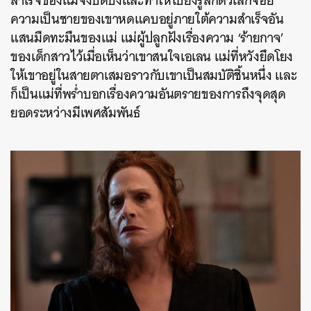
สำเร็จของแม่จึงบดบังและทำให้โบยิ่งรู้สึกตัวเล็กจ้อย
ความเป็นชายของเขาหดแคบอยู่ภายใต้ความสำเร็จอัน
แสนมืดทะมึนของแม่ แม่ผู้ปลูกฝังเรื่องความ ‘ร้ายกาจ’
ของเด็กสาวไว้เมื่อเห็นว่าเขาสนใจเอเลน แม่ที่หวังยึดโยง
ให้เขาอยู่ในสายตาเสมอราวกับเขาเป็นสมบัติชิ้นหนึ่ง และ
ก็เป็นแม่ที่พร่ำบอกเรื่องความอันตรายของการถึงจุดสุด
ยอดระหว่างมีเพศสัมพันธ์