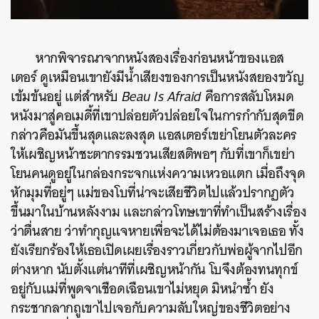
หากพิจารณาจากหนังสองเรื่องก่อนหน้าของแอส
เตอร์ ดูเหมือนเขายังมีน้ำเสียงของการเป็นหนังสยองขวัญ
เข้มข้นอยู่ แต่สำหรับ
Beau Is Afraid
คือการสลับโหมด
หนังมาสู่คอเมดี้ที่เขาปล่อยตัวปล่อยใจในการกำกับสุดขีด
กล่าวคือมันขึ้นสุดและลงสุด แอสเตอร์เขย่าโยนตัวละคร
ให้เผชิญหน้าชะตากรรมชวนเสียสติพอๆ กับที่เขาก็เขย่า
โยนคนดูอยู่ในกล่องกระจกแห่งความเหวอแตก เมื่อถึงจุด
หักมุมที่อยู่ๆ แม่ของโบที่น่าจะเสียชีวิตไปแล้วปรากฏตัว
ขึ้นมาในบ้านหลังงาม และกล่าวโทษเขาที่ทำเป็นสร้างเรื่อง
ว่าตื่นสาย ว่าทำกุญแจหายเพื่อจะได้ไม่ต้องมาเจอเธอ ทั้ง
ค้นหา
ยังเรียกร้องให้เธอเปิดเผยเรื่องราวเกี่ยวกับพ่อผู้จากไปอีก
SHARE
TWEET
LINE
EMAIL
ต่างหาก นับตั้งแต่นาทีที่เผชิญหน้ากัน โบจึงต้องทนทุกข์
อยู่กับแม่ที่พูดจาเชือดเฉือนเขาไม่หยุด มิหนำซ้ำ ยัง
กระชากลากถูเขาไปเจอกับความลับใหญ่ของชีวิตอย่าง