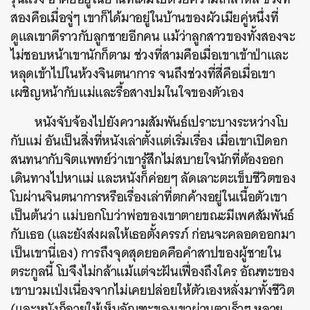
สองคือเมื่อจู่ๆ เขาก็ได้มาอยู่ในบ้านของผัวเมียคู่หนึ่งที่
ดูแลเขาดีราวกับลูกชายอีกคน แม้ว่าลูกสาวของทั้งสองจะ
ไม่ชอบหน้าเขานักก็ตาม ช่วงที่สามคือเมื่อเขาเข้าป่าและ
หลุดเข้าไปในห้วงจินตนาการ จนถึงช่วงที่สี่คือเมื่อเขา
เผชิญหน้ากับแม่และรื้อสางปมในใจของตัวเอง
หนังจับจ้องไปยังความสัมพันธ์เปราะบางระหว่างโบ
กับแม่ อันเป็นสิ่งที่หนังเล่าตั้งแต่เริ่มเรื่อง เมื่อเขาเปิดอก
สนทนากับจิตแพทย์ว่าเขารู้สึกไม่สบายใจนักที่ต้องออก
เดินทางไปหาแม่ และหนังก็ค่อยๆ ลัดเลาะตะเข็บชีวิตของ
โบผ่านจินตนาการหรือเรื่องเล่าที่ตกค้างอยู่ในเนื้อตัวเขา
เป็นต้นว่า แม่บอกโบว่าพ่อของเขาตายขณะมีเพศสัมพันธ์
กับเธอ (และยังส่งผลให้เธอตั้งครรภ์ ก่อนจะคลอดออกมา
เป็นเขานี่เอง) การถึงจุดสุดยอดคือคำสาปของผู้ชายใน
ตระกูลนี้ โบจึงไม่กล้าแม้แต่จะฝันเฟื่องถึงใคร อัณฑะของ
เขาบวมเป่งเนื่องจากไม่เคยปล่อยให้ตัวเองหลั่งมาทั้งชีวิต
(และหนังก็ฉายให้เห็นอัณฑะของเขาผ่านตาเร็วๆ หลาย