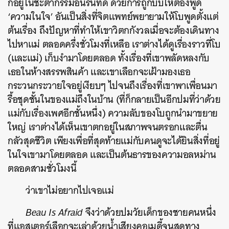
กอยู่ในชะตากรรมอันรันทด ด้วยการถูกบีบให้ต้องพูด
‘ความในใจ’ อันเป็นสิ่งที่จิตแพทย์พยายามให้โบพูดตั้งแต่
ต้นเรื่อง ถึงปัญหาที่ทำให้เขาวิตกกังวลเมื่อจะต้องเดินทาง
ไปหาแม่ ตลอดครึ่งชั่วโมงที่เหลือ เราต่างได้ดูเรื่องราวที่โบ
(และแม่) เก็บงำมาโดยตลอด ทั้งเรื่องที่เขาพลัดหลงกับ
เธอในห้างสรรพสินค้า และเขาเลือกจะเฝ้ามองเธอ
กระวนกระวายใจอยู่เงียบๆ ไปจนถึงเรื่องที่เขาพาเพื่อนมา
รื้อชุดชั้นในของแม่ถึงในบ้าน (ที่ก็กลายเป็นอีกปมที่ว่าด้วย
แม่กับเรื่องเพศอีกชั้นหนึ่ง) ความลับของโบถูกนำมาขยาย
ใหญ่ เราต่างได้เห็นเขาตกอยู่ในสภาพจนตรอกและตื่น
กลัวสุดชีวิต เพียงเพื่อที่สุดท้ายแม่กับคนดูจะได้ยินสิ่งที่อยู่
ในใจเขามาโดยตลอด และเป็นต้นธารของความอลหม่าน
ตลอดสามชั่วโมงนี้
ว่าเขาไม่อยากไปเจอแม่
Beau Is Afraid
จึงว่าด้วยปมวัยเด็กของชายคนหนึ่ง
ที่แอสเตอร์เลือกจะเล่าด้วยน้ำเสียงคอเมดี้จนสุดทาง