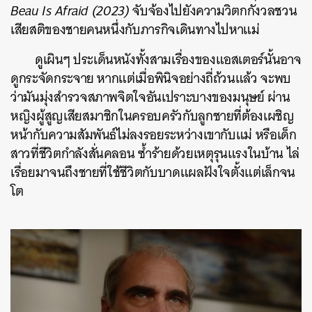
Beau Is Afraid (2023)
จับจ้องไปยังความวิตกกังวลชวน
เสียสติของชายคนหนึ่งกับภารกิจเดินทางไปหาแม่
ดูเผินๆ ประเด็นหนังทั้งสามเรื่องของแอสเตอร์นั้นอาจ
ดูกระจัดกระจาย หากแต่เมื่อพินิจอย่างถี่ถ้วนแล้ว จะพบ
ว่ามันมุ่งสำรวจสภาพจิตใจอันเปราะบางของมนุษย์ ผ่าน
หญิงผู้สูญเสียสมาชิกในครอบครัวกับลูกชายที่ต้องเผชิญ
หน้ากับความสัมพันธ์ไม่ลงรอยระหว่างเขากับแม่ หรือเด็ก
สาวที่ชีวิตกำลังสั่นคลอน ซ้ำร้ายด้วยเหตุรุนแรงในบ้าน ไล่
เรื่อยมาจนถึงชายที่ใช้ชีวิตกับบาดแผลฝังใจตั้งแต่เล็กจน
โต