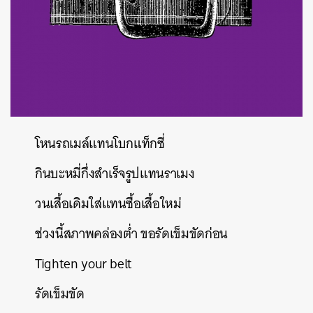
โหนรถเมล์แทนโบกแท็กซี่
กินบะหมี่กึ่งสำเร็จรูปแทนราเมง
วนเสื้อเดิมใส่แทนซื้อเสื้อใหม่
ช่วงนี้สภาพคล่องต่ำ
ขอรัดเข็มขัดก่อน
Tighten your belt
รัดเข็มขัด
ค้นหา