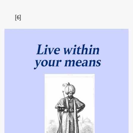
SHARE
TWEET
LINE
EMAIL
[6]