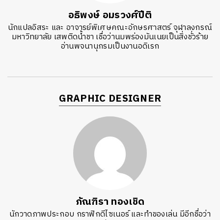
อธิพงษ์ อมรวงศ์ปีติ
นักแปลอิสระ และ อาจารย์พิเศษคณะอักษรศาสตร์ จุฬาลงกรณ์
มหาวิทยาลัย เสพติดน้ำชา เชื่อว่านมพร่องมันเนยเป็นสิ่งชั่วร้าย
อ่านพจนานุกรมเป็นงานอดิเรก
GRAPHIC DESIGNER
ภัณฑิรา ทองเชิด
นักวาดภาพประกอบ กราฟิกดีไซเนอร์ และทำของเล่น มีอีกชื่อว่า