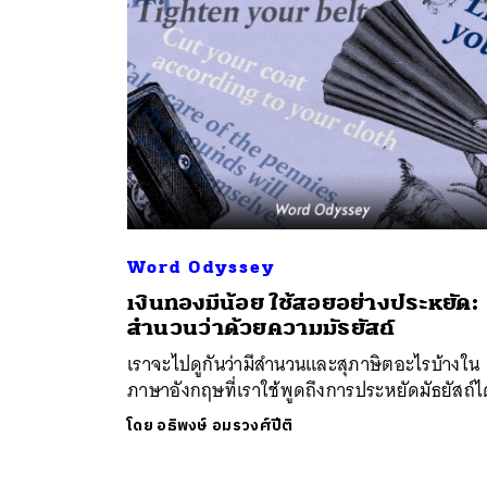
Word Odyssey
ค้
เงินทองมีน้อย ใช้สอยอย่างประหยัด:
สำนวนว่าด้วยความมัธยัสถ์
เราจะไปดูกันว่ามีสำนวนและสุภาษิตอะไรบ้างใน
ภาษาอังกฤษที่เราใช้พูดถึงการประหยัดมัธยัสถ์ไ
โดย
อธิพงษ์ อมรวงศ์ปีติ