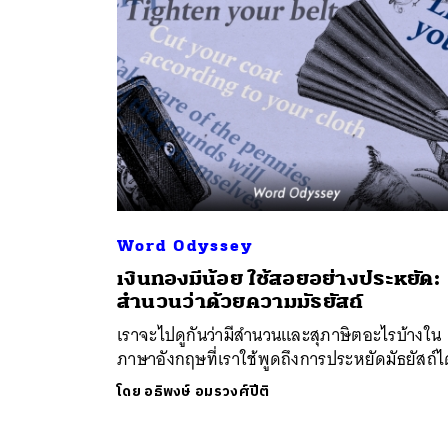
Word Odyssey
ค้
เงินทองมีน้อย ใช้สอยอย่างประหยัด:
สำนวนว่าด้วยความมัธยัสถ์
เราจะไปดูกันว่ามีสำนวนและสุภาษิตอะไรบ้างใน
ภาษาอังกฤษที่เราใช้พูดถึงการประหยัดมัธยัสถ์ไ
โดย
อธิพงษ์ อมรวงศ์ปีติ