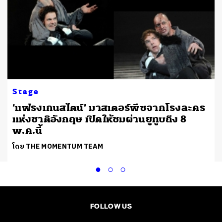
Stage
‘แฟรงเกนสไตน์’ มาสเตอร์พีซจากโรงละคร
แห่งชาติอังกฤษ เปิดให้ชมผ่านยูทูบถึง 8
พ.ค.นี้
โดย THE MOMENTUM TEAM
FOLLOW US