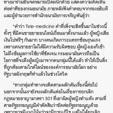
ทางมาร่วมยื่นจดหมายเปิดผนึกด้วย แสดงความคิดเห็น
ต่อท่าทีของกรมอนามัย ภายหลังฟังคำตอบจากรองอธิบดี
และผู้อำนวยการสำนักอนามัยการเจริญพันธุ์ว่า
“คำว่า Tele-medicine คำที่เพิ่งจะฮิตขึ้นมาในช่วงนี้
ทั้งๆ ที่มีคนขายยาออนไลน์เถื่อนมาตั้งนานแล้ว ผู้หญิงเสีย
เงินไปฟรีๆ กันมาก บางคนเกิดภาวะแทรกซ้อนรุนแรง
เพราะคนขายยาไม่ได้มีความรับผิดชอบ ผู้หญิงเองก็เข้า
ไม่ถึงข้อมูลการใช้ยาที่ชัดเจน กรมอนามัยควรถือเป็น
โอกาสที่จะดึงผู้หญิงมาจากคนกลุ่มนี้ได้แล้ว ทำให้เป็นสิ่ง
ที่ถูกต้องตามไกด์ไลน์ขององค์การอนามัยโลก อย่าง
รัฐบาลอังกฤษก็ทำแล้วในช่วงโควิด
“ทางกลุ่มทำทางจะติดตามผลักดันเรื่องนี้ต่อไป
นอกจากนั้นเรายังจะผลักดันต่อในเรื่องการยกเลิก
กฎหมายอาญามาตรา 301 ที่เอาผิดผู้หญิงทำแท้ง ตามที่
ศาลรัฐธรรมนูญมีคำตัดสินว่าขัดต่อรัฐธรรมนูญด้วย
เพราะอาจมีแนวโน้มว่าจะมีการแก้ไข แต่ไม่ได้ยกเลิก