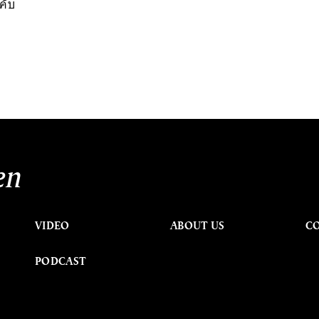
คับ
en
VIDEO
ABOUT US
C
PODCAST