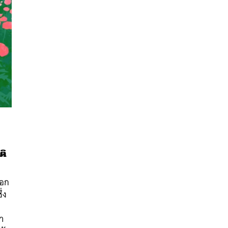
ติ
นหา
SHARE
TWEET
LINE
EMAIL
ดอก
่ง
า