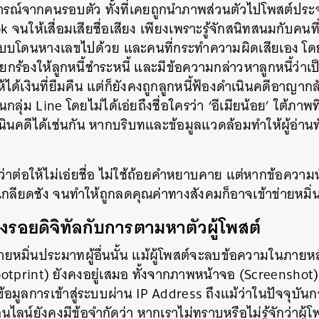
การณ์จากคนรอบตัว ทั้งที่เคยถูกนำภาพส่วนตัวไปโพสต์ปร
นให้เสื่อมเสียชื่อเสียง เพียงเพราะรู้จักสนิทสนมกับคนที่
แบบโดนหางเลขไปด้วย และคนที่กระทำความผิดเสียเอง โ
กร้องให้ลูกหนี้ชำระหนี้ และมีข้อความกล่าวหาลูกหนี้ว่าเป
ห้ได้เงินที่ยืมคืน แต่ก็ยังคงถูกลูกหนี้ฟ้องดำเนินคดีอาญาก
ุ่ม Line โดยไม่ได้เอ่ยถึงชื่อใครว่า ‘อีเมียน้อย’ ใต้ภาพ
เนินคดีได้เช่นกัน หากบริบทและข้อมูลแวดล้อมทำให้ผู้อ่าน
ห็นว่าต่อให้ไม่เอ่ยชื่อ ไม่ใช้ถ้อยคำหยาบคาย แต่หากข้อความ
ูกเกลียดชัง จนทำให้ถูกลดคุณค่าทางสังคมก็อาจเข้าข่ายหมิ่น
องรอยดิจิทัลกับการตามหาตัวผู้โพสต์
ข่ายหมิ่นประมาทผู้อื่นนั้น แม้ผู้โพสต์จะลบข้อความในภายหล
Footprint) ยังคงอยู่เสมอ ทั้งจากภาพหน้าจอ (Screenshot)
มูลการเข้าสู่ระบบผ่าน IP Address ถึงแม้ว่าในปัจจุบันกา
น์ยังคงมีข้อจำกัดว่า หากเราไม่ทราบหรือไม่รู้จักว่าผู้โพ