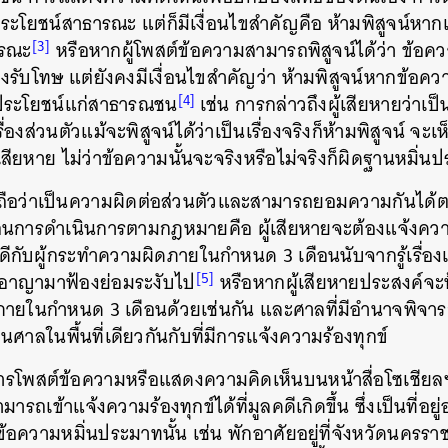
ระโยชน์สาธารณะ แต่ก็มีเงื่อนไขสำคัญคือ ห้ามพิสูจน์หากเป็
SHARE
TWEET
LINE
EMAIL
[3]
ารณะ
หรือหากผู้โพสต์ข้อความสามารถพิสูจน์ได้ว่า ข้อคว
้องรับโทษ แต่ยังคงมีเงื่อนไขสำคัญว่า ห้ามพิสูจน์หากข้อควา
[4]
นประโยชน์แก่สาธารณชน
เช่น การกล่าวถึงผู้เสียหายว่าเป็
รื่องส่วนตัวแม้จะพิสูจน์ได้ว่าเป็นเรื่องจริงก็ห้ามพิสูจน์ จะ
เสียหาย ไม่ว่าข้อความนั้นจะจริงหรือไม่จริงก็ผิดฐานหมิ่น
 ถือว่าเป็นความผิดต่อส่วนตัวและสามารถยอมความกันได้
้นตอนการดำเนินการตามกฎหมายคือ ผู้เสียหายจะต้องแจ้งควา
ีกับผู้กระทำความผิดภายในกำหนด 3 เดือนนับจากรู้เรื่องแล
[5]
ดีอาญามาฟ้องย่อมระงับไป
หรือหากผู้เสียหายประสงค์จะฟ
ลภายในกำหนด 3 เดือนด้วยเช่นกัน และศาลที่มีอำนาจพิจ
นศาลในพื้นที่เดียวกันกับที่มีการแจ้งความร้องทุกข์
ารโพสต์ข้อความหรือแสดงความคิดเห็นบนหน้าสื่อโซเชียลฯ ท
รถเข้าแจ้งความร้องทุกข์ได้ที่มูลคดีเกิดขึ้น ซึ่งเป็นที่อยู
นข้อความหมิ่นประมาทนั้น เช่น พักอาศัยอยู่ที่จังหวัดนครร