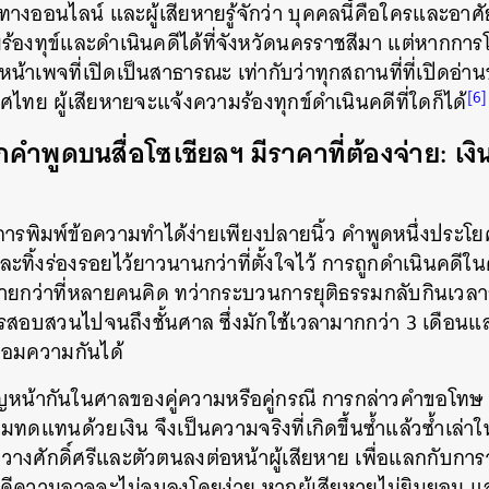
ออนไลน์ และผู้เสียหายรู้จักว่า บุคคลนี้คือใครและอาศัยอย
องทุข์และดำเนินคดีได้ที่จังหวัดนครราชสีมา แต่หากการ
าเพจที่เปิดเป็นสาธารณะ เท่ากับว่าทุกสถานที่ที่เปิดอ่าน
[6]
เทศไทย ผู้เสียหายจะแจ้งความร้องทุกข์ดำเนินคดีที่ใดก็ได้
กคำพูดบนสื่อโซเชียลฯ มีราคาที่ต้องจ่าย: เงิน
การพิมพ์ข้อความทำได้ง่ายเพียงปลายนิ้ว คำพูดหนึ่งประ
และทิ้งร่องรอยไว้ยาวนานกว่าที่ตั้งใจไว้ การถูกดำเนินคดี
ง่ายกว่าที่หลายคนคิด ทว่ากระบวนการยุติธรรมกลับกินเวล
ารสอบสวนไปจนถึงชั้นศาล ซึ่งมักใช้เวลามากกว่า 3 เดือน
อมความกันได้
หน้ากันในศาลของคู่ความหรือคู่กรณี การกล่าวคำขอโทษ 
ทดแทนด้วยเงิน จึงเป็นความจริงที่เกิดขึ้นซ้ำแล้วซ้ำเล่า
ศักดิ์ศรีและตัวตนลงต่อหน้าผู้เสียหาย เพื่อแลกกับการจ
 คดีความอาจจะไม่จบลงโดยง่าย หากผู้เสียหายไม่ยินยอม แ