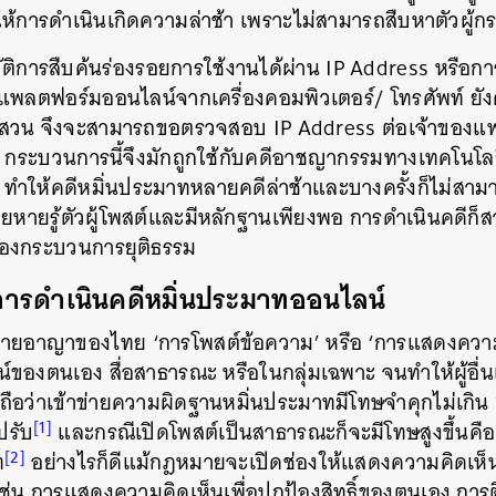
ลให้การดำเนินเกิดความล่าช้า เพราะไม่สามารถสืบหาตัวผู้
บัติการสืบค้นร่องรอยการใช้งานได้ผ่าน IP Address หรื
แพลตฟอร์มออนไลน์จากเครื่องคอมพิวเตอร์/ โทรศัพท์ ย
น จึงจะสามารถขอตรวจสอบ IP Address ต่อเจ้าของแพลต
าน กระบวนการนี้จึงมักถูกใช้กับคดีอาชญากรรมทางเทคโนโลย
 ทำให้คดีหมิ่นประมาทหลายคดีล่าช้าและบางครั้งก็ไม่สามา
ียหายรู้ตัวผู้โพสต์และมีหลักฐานเพียงพอ การดำเนินคดีก็สา
นของกระบวนการยุติธรรม
ารดำเนินคดีหมิ่นประมาทออนไลน์
ยอาญาของไทย ‘การโพสต์ข้อความ’ หรือ ‘การแสดงความเห็
์ของตนเอง สื่อสาธารณะ หรือในกลุ่มเฉพาะ จนทำให้ผู้อื่นเสื
 ถือว่าเข้าข่ายความผิดฐานหมิ่นประมาทมีโทษจำคุกไม่เกิน 1
[1]
ปรับ
และกรณีเปิดโพสต์เป็นสาธารณะก็จะมีโทษสูงขึ้นคือ 
[2]
ท
อย่างไรก็ดีแม้กฎหมายจะเปิดช่องให้แสดงความคิดเห็น
ช่น การแสดงความคิดเห็นเพื่อปกป้องสิทธิ์ของตนเอง กา
นหา