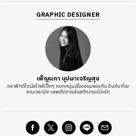
GRAPHIC DESIGNER
เพ็ญนภา บุปผาเจริญสุข
กราฟิกดีไซน์สไตล์เป็ดๆ หมกหมุ่นเรื่องขนมของกิน อินกับถ้วย
ชามเซรามิก เสพติดการส่งสติกเกอร์น่ารัก