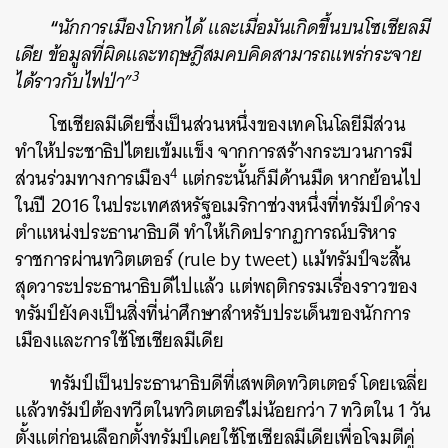
“
นักการเมืองโกหกได้ และเมื่อมันเกิดขึ้นบนโซเชียลมี
เดีย ข้อมูลที่ผิดและทฤษฎีสมคบคิดสามารถแพร่กระจาย
3
ได้ราวกับไฟป่า”
โซเชียลมีเดียซึ่งเป็นส่วนหนึ่งของเทคโนโลยีมีส่วน
ทำให้ประชาธิปไตยเข้มแข็ง จากการสร้างกระบวนการมี
4
ส่วนร่วมทางการเมือง
แต่กระนั้นก็มีด้านมืด หากย้อนไป
ในปี 2016 ในประเทศสหรัฐอเมริกาช่วงหนึ่งที่ทรัมป์ดำรง
ตำแหน่งประธานาธิบดี ทำให้เกิดปรากฏการณ์บริหาร
ราชการผ่านทวิตเตอร์ (rule by tweet) แม้ทรัมป์จะสิ้น
สุดวาระประธานาธิบดีไปแล้ว แต่พฤติกรรมเรื่องราวของ
ทรัมป์ยังคงเป็นสิ่งที่น่าศึกษาสำหรับประเด็นของนักการ
เมืองและการใช้โซเชียลมีเดีย
ทรัมป์เป็นประธานาธิบดีที่เสพติดทวิตเตอร์ โดยเฉลี่ย
แล้วทรัมป์ต้องทวีตในทวิตเตอร์ไม่น้อยกว่า 7 ทวิตใน 1 วัน
ตั้งแต่ก่อนเลือกตั้งทรัมป์เคยใช้โซเชียลมีเดียเพื่อโจมตีคู่