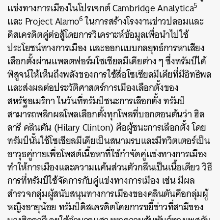
5
แข่งทางการเมืองในโปรเจกต์ Cambridge Analytica
6
และ Project Alamo
ในการสร้างโรงงานข่าวปลอมและ
ดิสเครดิตคู่ต่อสู้โดยการวิเคราะห์ข้อมูลเพื่อนำไปใช้
ประโยชน์ทางการเมือง และออกแบบกลยุทธ์การหาเสียง
เลือกตั้งผ่านแพลตฟอร์มโซเชียลมีเดียต่าง ๆ ซึ่งทรัมป์ได้
พิสูจน์ให้เห็นถึงพลังของการใช้สื่อโซเชียลมีเดียที่มีอิทธิพล
ค้นหา
และส่งผลต่อประวัติศาสตร์การเมืองเลือกตั้งของ
SHARE
TWEET
LINE
EMAIL
สหรัฐอเมริกา ในวันที่ทรัมป์ชนะการเลือกตั้ง ทรัมป์
สามารถพลิกผลโพลเลือกตั้งทุกโพลที่บอกตอนต้นว่า ฮิล
ลารี คลินตัน (Hilary Clinton) คือผู้ชนะการเลือกตั้ง โดย
ทรัมป์นั้นใช้โซเชียลมีเดียเป็นสนามรบและมีทวิตเตอร์เป็น
อาวุธคู่กายเพื่อโพสต์เนื้อหาที่ใช้กำจัดคู่แข่งทางการเมือง
ทำให้การเมืองและความแค้นส่วนตัวกลืนเป็นเนื้อเดียว วิธี
การที่ทรัมป์ใช้จัดการกับคู่แข่งทางการเมือง เช่น มีผล
สำรวจกลุ่มผู้สนับสนุนทางการเมืองของคลินตันคือกลุ่มผู้
หญิงอายุน้อย ทรัมป์ดิสเครดิตโดยการขยี้ข่าวที่สามีของ