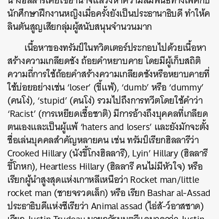
นางฮิลลารีเคยใช้อำนาจแสวงหาความสัมพันธ์ทางเพศกับ
นักศึกษาฝึกงานหญิงเมื่อครั้งยังเป็นประธานาธิบดี ทำให้ค
ลินตันสูญเสียกลุ่มผู้สนับสนุนจำนวนมาก
เนื้อหาของทรัมป์ในทวิตเตอร์ประกอบไปด้วยเนื้อหา
สร้างความเกลียดชัง ถ้อยคำหยาบคาย โดยมีผู้เก็บสถิติ
ความถี่การใช้ถ้อยคำสร้างความเกลียดชังหรือหยาบคายที่
ใช้บ่อยอย่างเช่น ‘loser’ (ขี้แพ้), ‘dumb’ หรือ ‘dummy’
(คนโง่), ‘stupid’ (คนโง่) รวมไปถึงการทวีตโดยใช้คำว่า
‘Racist’ (การเหยียดเชื้อชาติ) มีการอ้างถึงบุคคลที่เกลียด
ตนเองและเป็นผู้แพ้ ‘haters and losers’ และยังมักจะตั้ง
ชื่อเล่นบุคคลสำคัญหลายคน เช่น ทรัมป์เรียกฮิลลารีว่า
Crooked Hillary (นังขี้โกงฮิลลารี), Lyin’ Hillary (ฮิลลารี
ขี้โกหก), Heartless Hillary (ฮิลลารี คนไม่มีหัวใจ) หรือ
เรียกผู้นำสูงสุดแห่งเกาหลีเหนือว่า Rocket man/little
rocket man (ชายจรวดเล็ก) หรือ เรียก Bashar al-Assad
ประธาธิบดีแห่งซีเรียว่า Animal assad (ไอ่สั-ว์อาสซาด)