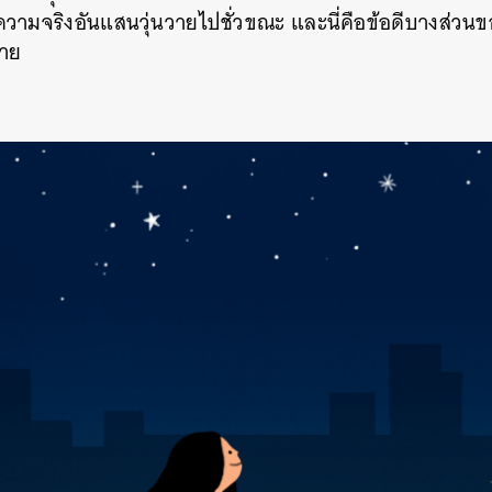
ความจริงอันแสนวุ่นวายไปชั่วขณะ และนี่คือข้อดีบางส่วน
วาย
นหา