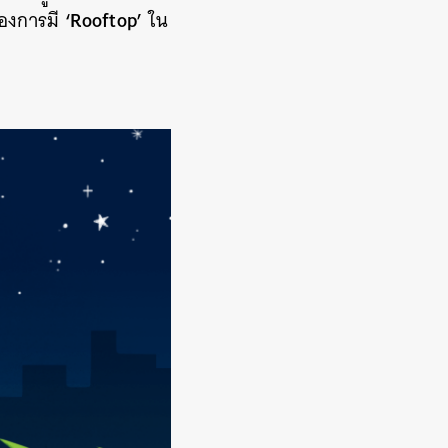
‘Rooftop’
ของการมี
ใน