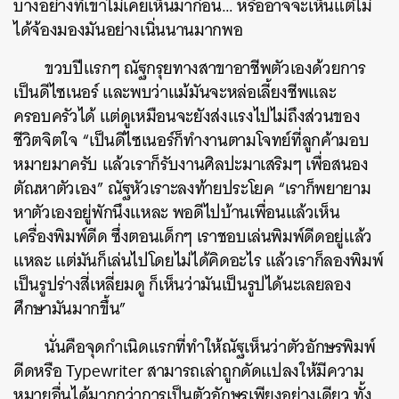
บางอย่างที่เขาไม่เคยเห็นมาก่อน… หรืออาจจะเห็นแต่ไม่
ได้จ้องมองมันอย่างเนิ่นนานมากพอ
ขวบปีแรกๆ ณัฐกรุยทางสาขาอาชีพตัวเองด้วยการ
เป็นดีไซเนอร์ และพบว่าแม้มันจะหล่อเลี้ยงชีพและ
ครอบครัวได้ แต่ดูเหมือนจะยังส่งแรงไปไม่ถึงส่วนของ
ชีวิตจิตใจ “เป็นดีไซเนอร์ก็ทำงานตามโจทย์ที่ลูกค้ามอบ
หมายมาครับ แล้วเราก็รับงานศิลปะมาเสริมๆ เพื่อสนอง
ตัณหาตัวเอง” ณัฐหัวเราะลงท้ายประโยค “เราก็พยายาม
หาตัวเองอยู่พักนึงแหละ
พอดีไปบ้านเพื่อนแล้วเห็น
เครื่องพิมพ์ดีด ซึ่งตอนเด็กๆ เราชอบเล่นพิมพ์ดีดอยู่แล้ว
แหละ แต่มันก็เล่นไปโดยไม่ได้คิดอะไร แล้วเราก็ลองพิมพ์
เป็นรูปร่างสี่เหลี่ยมดู ก็เห็นว่ามันเป็นรูปได้นะเลยลอง
ศึกษามันมากขึ้น”
นั่นคือจุดกำเนิดแรกที่ทำให้ณัฐเห็นว่าตัวอักษรพิมพ์
ดีดหรือ Typewriter สามารถเล่าถูกดัดแปลงให้มีความ
หมายอื่นได้มากกว่าการเป็นตัวอักษรเพียงอย่างเดียว ทั้ง