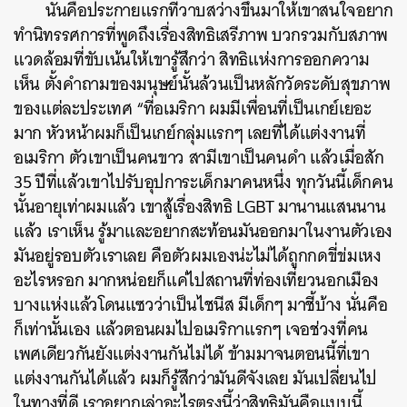
นั่นคือประกายแรกที่วาบสว่างขึ้นมาให้เขาสนใจอยาก
ทำนิทรรศการที่พูดถึงเรื่องสิทธิเสรีภาพ บวกรวมกับสภาพ
แวดล้อมที่ขับเน้นให้เขารู้สึกว่า สิทธิแห่งการออกความ
เห็น ตั้งคำถามของมนุษย์นั้นล้วนเป็นหลักวัดระดับสุขภาพ
ของแต่ละประเทศ “ที่อเมริกา ผมมีเพื่อนที่เป็นเกย์เยอะ
มาก หัวหน้าผมก็เป็นเกย์กลุ่มแรกๆ เลยที่ได้แต่งงานที่
อเมริกา ตัวเขาเป็นคนขาว สามีเขาเป็นคนดำ แล้วเมื่อสัก
35 ปีที่แล้วเขาไปรับอุปการะเด็กมาคนหนึ่ง ทุกวันนี้เด็กคน
นั้นอายุเท่าผมแล้ว เขาสู้เรื่องสิทธิ LGBT มานานแสนนาน
แล้ว เราเห็น รู้มาและอยากสะท้อนมันออกมาในงานตัวเอง
มันอยู่รอบตัวเราเลย คือตัวผมเองน่ะไม่ได้ถูกกดขี่ข่มเหง
อะไรหรอก มากหน่อยก็แค่ไปสถานที่ท่องเที่ยวนอกเมือง
บางแห่งแล้วโดนแซวว่าเป็นไชนีส มีเด็กๆ มาชี้บ้าง นั่นคือ
ก็เท่านั้นเอง แล้วตอนผมไปอเมริกาแรกๆ เจอช่วงที่คน
เพศเดียวกันยังแต่งงานกันไม่ได้ ข้ามมาจนตอนนี้ที่เขา
แต่งงานกันได้แล้ว ผมก็รู้สึกว่ามันดีจังเลย มันเปลี่ยนไป
ในทางที่ดี เราอยากเล่าอะไรตรงนี้ว่าสิทธิมันคือแบบนี้