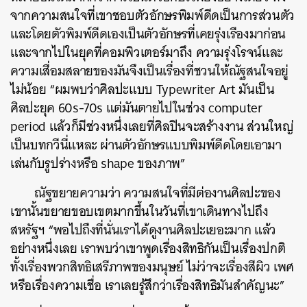
จากความสนใจที่เขาชอบตัวอักษรพิมพ์ดีดเป็นการส่วนตัว
และโดยตัวพิมพ์ดีดเองเป็นตัวอักษรที่เคยรุ่งเรืองมาก่อน
และจากไปในยุคที่คอมพิวเตอร์มาถึง ความรุ่งโรจน์และ
ความเสื่อมสลายของมันจึงเป็นเรื่องที่ชวนให้ณัฐสนใจ
อยู่
ไม่น้อย “ผมพบว่าศิลปะแบบ Typewriter Art มันเป็น
ศิลปะยุค 60s-70s แต่มันตายไปในช่วง computer
period แล้วก็มีช่วงหนึ่งเลยที่ศิลปินจะสร้างงาน ส่วนใหญ่
เป็นบทกวีนี่แหละ ผ่านตัวอักษรแบบพิมพ์ดีดโดยเอามา
เล่นกับรูปร่างหรือ shape ของภาพ”
ณัฐขยายความว่า ความสนใจที่มีต่องานศิลปะของ
เขานั้นขยายขอบเขตมากขึ้นในวันที่เขาเดินทางไปถึง
สหรัฐฯ “พอไปถึงที่นั่นเราได้ดูงานศิลปะเยอะมาก แล้ว
อย่างหนึ่งเลย เราพบว่าเขาพูดเรื่องสิทธิกันเป็นเรื่องปกติ
ทั้งเรื่องพวกสิทธิเสรีภาพของมนุษย์ ไม่ว่าจะเรื่องสีผิว เพศ
หรือเรื่องความเชื่อ เราเลยรู้สึกว่าเรื่องสิทธิมันสำคัญนะ”