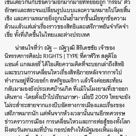
เช่นเดียวกันกับ
ข้อความอีกมากมายที่ทยอยถูก ‘กร่อน’ ตัว
อักษรและสระจนเปลี่ยนรูปแบบและความหมายไปโดยสิ้น
เชิง และความหมายยิ่งถูกเน้นย้ำมากขึ้นเมื่อทุกข้อความ
ล้วนแล้วแต่เล่าเรื่องราวของสิทธิและเสรีภาพอันจำกัดจำ
เขี่ย ทั้งที่เกิดขึ้นในไทยและต่างประเทศ
น่าสนใจที่ว่า
ณัฐ — ณัฐวุฒิ สิริเดชชัย เจ้าของ
นิทรรศการศิลปะ RIGHTS | TYPE ที่คาฬวิท สตูดิโอ
แอนด์ แกลเลอรี่ ได้ไอเดียความคิดที่จะบอกเล่าถึงสิทธิ
และขบวนการเคลื่อนไหวเรื่องสิทธิภายหลังจากการไป
ทำงานอยู่ที่นิวยอร์ก
สหรัฐอเมริกา แล้วจึงค่อยสะท้อน
กลับมามองยังประเทศบ้านเกิด ที่แม้ในโมงยามที่เขาออก
เดินทาง -โดยตั้งเป้าไปเรียนภาษา- เมื่อปี 2009 ไทยจะยัง
ไม่ระส่ำระสายจากแรงบีบอัดทางการเมืองและเรื่องของ
เสรีภาพมากนัก แต่พ้นจากห้วงเวลานั้นนานอีกทศวรรษ
ข่าวคราวการเมือง การเคลื่อนไหวและการต่อสู้ของทั้งโลก
ฝั่งตะวันตกและที่บ้าน กอรปสร้างให้ณัฐมองเห็นแง่มุม