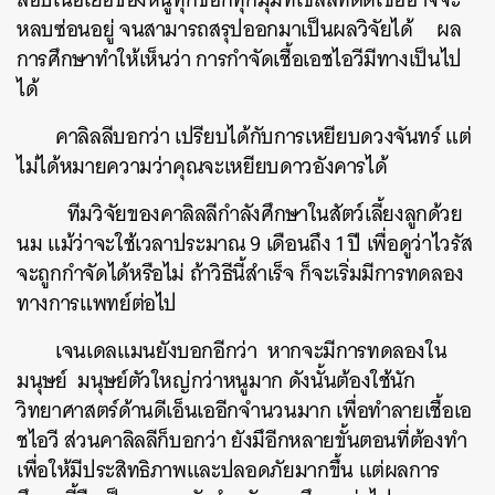
หลบซ่อนอยู่
จนสามารถสรุปออกมาเป็นผลวิจัยได้
ผล
การศึกษาทำให้เห็นว่า
การกำจัดเชื้อเอชไอวีมีทางเป็นไป
ได้
คาลิลลีบอกว่า
เปรียบได้กับการเหยียบดวงจันทร์
แต่
ไม่ได้หมายความว่าคุณจะเหยียบดาวอังคารได้
ทีมวิจัยของคาลิลลีกำลังศึกษาในสัตว์เลี้ยงลูกด้วย
นม
แม้ว่าจะใช้เวลาประมาณ
9
เดือนถึง
1
ปี
เพื่อดูว่าไวรัส
ค้นหา
จะถูกกำจัดได้หรือไม่
ถ้าวิธีนี้สำเร็จ
ก็จะเริ่มมีการทดลอง
SHARE
TWEET
LINE
EMAIL
ทางการแพทย์ต่อไป
เจนเดลแมนยังบอกอีกว่า
หากจะมีการทดลองใน
มนุษย์
มนุษย์ตัวใหญ่กว่าหนูมาก
ดังนั้นต้องใช้นัก
วิทยาศาสตร์ด้านดีเอ็นเออีกจำนวนมาก
เพื่อทำลายเชื้อเอ
ชไอวี
ส่วนคาลิลลีก็บอกว่า
ยังมึอีกหลายขั้นตอนที่ต้องทำ
เพื่อให้มีประสิทธิภาพและปลอดภัยมากขึ้น
แต่ผลการ