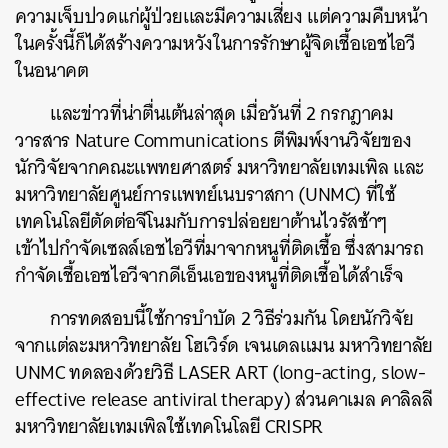
ความเจ็บปวดเเก่ผู้ป่วยเเละมีความเสี่ยง
แต่ความคืบหน้า
ในครั้งนี้ก็ได้สร้างความหวังในการรักษาผู้จิดเชื้อเอชไอวี
ในอนาคต
และข่าวที่น่าตื่นเต้นล่าสุด
เมื่อวันที่
2
กรกฎาคม
วารสาร
Nature Communications
ตีพิมพ์งานวิจัยของ
นักวิจัยจากคณะแพทยศาสตร์
มหาวิทยาลัยเทมเพิล
และ
มหาวิทยาลัยศูนย์การแพทย์เนบราสกา
(UNMC)
ที่ใช้
เทคโนโลยีตัดต่อจีโนมกับการปล่อยยาต้านไวรัสช้าๆ
เข้าไปกำจัดเซลล์เอชไอวีที่มาจากหนูที่ติดเชื้อ
ซึ่งสามารถ
กำจัดเชื้อเอชไอวีจากดีเอ็นเอของหนูที่ติดเชื้อได้สำเร็จ
การทดสอบนี้ใช้การบำบัด
2
วิธีร่วมกัน
โดยนักวิจัย
จากแต่ละมหาวิทยาลัย
โฮเวิร์ด
เจนเดลแมน
มหาวิทยาลัย
UNMC
ทดลองด้วยวิธี
LASER ART (long-acting, slow-
effective release antiviral therapy)
ส่วนคาเมล
คาลิลลี
มหาวิทยาลัยเทมเพิลใช้เทคโนโลยี
CRISPR