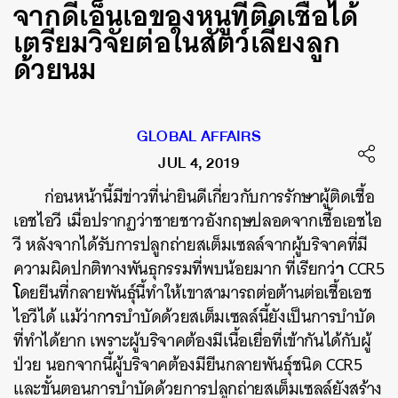
จากดีเอ็นเอของหนูที่ติดเชื้อได้
เตรียมวิจัยต่อในสัตว์เลี้ยงลูก
ด้วยนม
GLOBAL AFFAIRS
JUL 4, 2019
ก่อนหน้านี้มีข่าวที่น่ายินดีเกี่ยวกับการรักษาผู้ติดเชื้อ
เอชไอวี
เมื่อปรากฏว่า
ชายชาวอังกฤษปลอดจากเชื้อเอชไอ
วี
หลังจากได้รับการปลูกถ่ายสเต็มเซลล์จากผู้บริจาคที่มี
า
ความผิดปกติทางพันธุกรรมที่พบน้อยมาก
ที่เรียกว่
CCR5
โ
ดยยีนที่กลายพันธุ์นี้ทำให้เขาสามารถต่อต้านต่อเชื้อเอช
า
ไอวีได้
แม้ว่าก
รบำบัดด้วยสเต็มเซลล์นี้ยังเป็นการบำบัด
ที่ทำได้ยาก
เพราะผู้บริจาคต้องมีเนื้อเยื่อที่เข้ากันได้กับผู้
ป่วย
นอกจากนี้ผู้บริจาคต้องมียีนกลายพันธุ์ชนิด
CCR5
และขั้นตอนการบำบัดด้วยการปลูกถ่ายสเต็มเซลล์ยังสร้าง