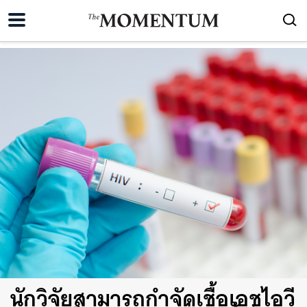
นักวิจัยสามารถกำจัดเชื้อเอชไอวี