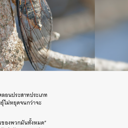
ทธิ์หลอนประสาทประเภท
นธุ์ไม่หยุดจนกว่าจะ
รรมของพวกมันทั้งหมด”