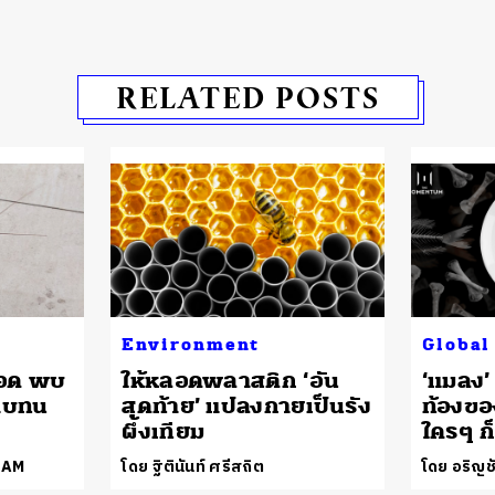
RELATED POSTS
Environment
Global
รอด พบ
ให้หลอดพลาสติก ‘อัน
​‘แมลง’
สาบทน
สุดท้าย’ แปลงกายเป็นรัง
ท้องข
ผึ้งเทียม
ใครๆ ก็
EAM
โดย ฐิตินันท์ ศรีสถิต
โดย อริญชั