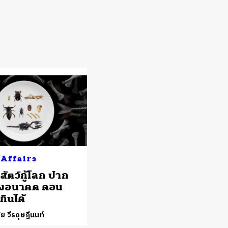
 Affairs
 สัตว์กู้โลก ปาก
องอนาคต ตอน
กินได้
ย วีรดุษฎีนนท์