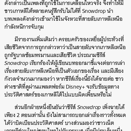
ดังกล่าวเป็นเพลงที่ถูกใช้ในการเคลื่อนไหวจริง จึงทำให้มี
ค้นหา
ชาวเกาหลีใต้หลายคนรู้สึกรับไม่ได้ที่ Snowdrop นำ
SHARE
TWEET
LINE
EMAIL
บทเพลงดังกล่าวเข้ามาใช้ในจังหวะที่สายลับเกาหลีเหนือ
กำลังหนีการจับกุม
มีรายงานเพิ่มเติมว่า ครอบครัวของเหยื่อผู้ประท้วงที่
เสียชีวิตจากการถูกกล่าวหาว่าเป็นสายลับจากเกาหลีเหนือ
ถูกรัฐบาลซ้อมทรมานและเสียชีวิต ประณามซีรีส์
Snowdrop
เรียกร้องให้ผู้เขียนบทออกมาชี้แจงต่อการเล่า
เรื่องสายลับเกาหลีเหนือที่เป็นตัวเอกของเรื่อง และมีเสียง
กังวลจำนวนมากมองว่า หากซีรีส์เรื่องนี้ยังได้ฉายต่อ ชาว
ต่างชาติที่ดูผ่านแพลตฟอร์ม Disney+ จะรับข้อมูลทาง
ประวัติศาสตร์ของเกาหลีใต้ไปแบบผิดเพี้ยนหรือไม่
ส่วนอีกฝ่ายหนึ่งยืนยันว่าซีรีส์
Snowdrop
เพิ่งฉายได้
เพียง 2 ตอนเท่านั้น ยังไม่สามารถบอกเล่าเรื่องราวทั้งหมด
ได้ว่าบิดเบือนประวัติศาสตร์ บางส่วนมองว่าชาวเน็ต
เกาหลีส่วนใหญ่ชอบไหลไปกับกระแส เมื่อมีประเด็นหนึ่ง