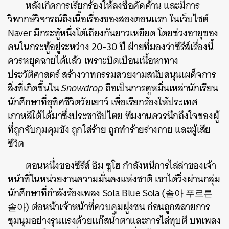
หลังเกิดการเรียกร้องให้ลงชื่อคัดค้าน และมีการ
วิพากษ์วิจารณ์ถึงเนื้อเรื่องของสองตอนแรก ในเว็บไซต์
Naver มีกระทู้หนึ่งโต้เถียงกันยาวเหยียด โดยช่วงอายุของ
คนในกระทู้อยู่ระหว่าง 20-30 ปี ฝ่ายที่มองว่าซีรีส์เรื่องนี้
ควรหยุดฉายได้แล้ว เพราะบิดเบือนเนื้อหาทาง
ประวัติศาสตร์ สร้างวาทกรรมสวยงามสนับสนุนเผด็จการ
สิ่งที่เกิดขึ้นใน
Snowdrop
ถือเป็นการดูหมิ่นเหล่านักเรียน
นักศึกษาที่อุทิศชีวิตวัยเยาว์ เพื่อเรียกร้องให้ประเทศ
เกาหลีใต้ได้มาซึ่งประชาธิปไตย ทีมงานควรนึกถึงใจของผู้
ที่ถูกจับกุมคุมขัง ถูกใส่ร้าย ถูกทำร้ายร่างกาย และผู้เสีย
ชีวิต
ตอนหนึ่งของซีรีส์ อิม ซูโฮ กำลังหนีการไล่ล่าของเจ้า
หน้าที่ในหน่วยงานความมั่นคงแห่งชาติ เขาได้วิ่งผ่านกลุ่ม
นักศึกษาที่กำลังร้องเพลง Sola Blue Sola (솔아 푸르른
솔아) ต่อหน้าเจ้าหน้าที่ควบคุมฝูงชน ก่อนถูกสลายการ
ชุมนุมอย่างรุนแรงด้วยแก๊สน้ำตาและการไล่ทุบตี บทเพลง