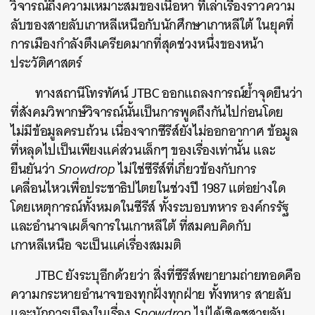
วิจารณ์ถึงความเหมาะสมของเนื้อหา ที่เล่าเรื่องราวความ
ลับของสายลับเกาหลีเหนือกับนักศึกษาเกาหลีใต้ ในยุคที่
การเมืองกำลังตึงเครียดมากที่สุดช่วงหนึ่งของหน้า
ประวัติศาสตร์
ทางสถานีโทรทัศน์ JTBC ออกแถลงการณ์ย้ำจุดยืนว่า
ที่สังคมวิพากษ์วิจารณ์นั้นเป็นการพูดถึงกันไปก่อนโดย
ไม่มีข้อมูลครบถ้วน เนื่องจากซีรีส์ยังไม่ออกอากาศ ข้อมูล
ที่หลุดไปเป็นเพียงแค่ส่วนเล็กๆ ของเรื่องเท่านั้น และ
ยืนยันว่า
Snowdrop
ไม่ใช่ซีรีส์ที่เกี่ยวข้องกับการ
เคลื่อนไหวเพื่อประชาธิปไตยในช่วงปี 1987 แต่อย่างใด
โดยเหตุการณ์ทั้งหมดในซีรีส์ ทั้งระบอบทหาร องค์กรรัฐ
และอำนาจเผด็จการในเกาหลีใต้ ที่สมคบคิดกับ
เกาหลีเหนือ จะเป็นแค่เรื่องสมมติ
JTBC ยังระบุอีกด้วยว่า สิ่งที่ซีรีส์พยายามถ่ายทอดคือ
ความกระหายอำนาจของทุกฝั่งทุกฝ่าย ทั้งทหาร สายลับ
และนักการเมืองในเรื่อง
Snowdrop
ไม่ได้เชิดชูสายลับ