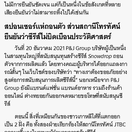
ไม่มีการยืนยันชัดเจน แต่ก็เป็นหนึ่งในข้อสังเกตที่หลาย
เสียงยืนยันว่าไม่สามารถทิ้งไปได้เช่นกัน
สปอนเซอร์แห่ถอนตัว ส่วนสถานีโทรทัศน์
ยืนยันว่าซีรีส์ไม่บิดเบือนประวัติศาสตร์
วันที่ 20 ธันวาคม 2021 P&J Group บริษัทผู้เป็นหนึ่ง
ในสามทุนใหญ่ที่สนับสนุนทุนสร้างซีรีส์
Snowdrop
ถอน
ตัวจากการผลิตแล้ว โดยทางคณะผู้บริหารได้ออกแถลงกา
รณ์สั้นๆ ในเว็บไซต์ของบริษัทว่า “ทางเราต้องขออภัยอย่าง
สูงต่อการสนับสนุนการผลิตซีรีส์นี้” นอกเหนือจาก P&J
Group ยังมีแบรนด์แฟชั่น แบรนด์อาหาร รวมถึงร้านค้า
ออนไลน์ ต่างทยอยกันออกจดหมายขอโทษที่สนับสนุนซี
รีส์
ตอนนี้ สิ่งที่เหมือนกันของชาวเกาหลีใต้ที่แตกออก
เป็น 2 ฝั่ง คือ ทั้งสองฝ่ายเรียกร้องให้สถานีโทรทัศน์ JTBC