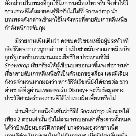
ดังกล่าวเป็นเพลงที่ถูกใช้ในการเคลื่อนไหวจริง จึงทำให้มี
ค้นหา
ชาวเกาหลีใต้หลายคนรู้สึกรับไม่ได้ที่ Snowdrop นำ
SHARE
TWEET
LINE
EMAIL
บทเพลงดังกล่าวเข้ามาใช้ในจังหวะที่สายลับเกาหลีเหนือ
กำลังหนีการจับกุม
มีรายงานเพิ่มเติมว่า ครอบครัวของเหยื่อผู้ประท้วงที่
เสียชีวิตจากการถูกกล่าวหาว่าเป็นสายลับจากเกาหลีเหนือ
ถูกรัฐบาลซ้อมทรมานและเสียชีวิต ประณามซีรีส์
Snowdrop
เรียกร้องให้ผู้เขียนบทออกมาชี้แจงต่อการเล่า
เรื่องสายลับเกาหลีเหนือที่เป็นตัวเอกของเรื่อง และมีเสียง
กังวลจำนวนมากมองว่า หากซีรีส์เรื่องนี้ยังได้ฉายต่อ ชาว
ต่างชาติที่ดูผ่านแพลตฟอร์ม Disney+ จะรับข้อมูลทาง
ประวัติศาสตร์ของเกาหลีใต้ไปแบบผิดเพี้ยนหรือไม่
ส่วนอีกฝ่ายหนึ่งยืนยันว่าซีรีส์
Snowdrop
เพิ่งฉายได้
เพียง 2 ตอนเท่านั้น ยังไม่สามารถบอกเล่าเรื่องราวทั้งหมด
ได้ว่าบิดเบือนประวัติศาสตร์ บางส่วนมองว่าชาวเน็ต
เกาหลีส่วนใหญ่ชอบไหลไปกับกระแส เมื่อมีประเด็นหนึ่ง