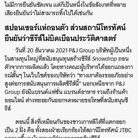
ไม่มีการยืนยันชัดเจน แต่ก็เป็นหนึ่งในข้อสังเกตที่หลาย
เสียงยืนยันว่าไม่สามารถทิ้งไปได้เช่นกัน
สปอนเซอร์แห่ถอนตัว ส่วนสถานีโทรทัศน์
ยืนยันว่าซีรีส์ไม่บิดเบือนประวัติศาสตร์
วันที่ 20 ธันวาคม 2021 P&J Group บริษัทผู้เป็นหนึ่ง
ในสามทุนใหญ่ที่สนับสนุนทุนสร้างซีรีส์
Snowdrop
ถอน
ตัวจากการผลิตแล้ว โดยทางคณะผู้บริหารได้ออกแถลงกา
รณ์สั้นๆ ในเว็บไซต์ของบริษัทว่า “ทางเราต้องขออภัยอย่าง
สูงต่อการสนับสนุนการผลิตซีรีส์นี้” นอกเหนือจาก P&J
Group ยังมีแบรนด์แฟชั่น แบรนด์อาหาร รวมถึงร้านค้า
ออนไลน์ ต่างทยอยกันออกจดหมายขอโทษที่สนับสนุนซี
รีส์
ตอนนี้ สิ่งที่เหมือนกันของชาวเกาหลีใต้ที่แตกออก
เป็น 2 ฝั่ง คือ ทั้งสองฝ่ายเรียกร้องให้สถานีโทรทัศน์ JTBC