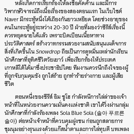
หลังเกิดการเรียกร้องให้ลงชื่อคัดค้าน และมีการ
วิพากษ์วิจารณ์ถึงเนื้อเรื่องของสองตอนแรก ในเว็บไซต์
Naver มีกระทู้หนึ่งโต้เถียงกันยาวเหยียด โดยช่วงอายุของ
คนในกระทู้อยู่ระหว่าง 20-30 ปี ฝ่ายที่มองว่าซีรีส์เรื่องนี้
ควรหยุดฉายได้แล้ว เพราะบิดเบือนเนื้อหาทาง
ประวัติศาสตร์ สร้างวาทกรรมสวยงามสนับสนุนเผด็จการ
สิ่งที่เกิดขึ้นใน
Snowdrop
ถือเป็นการดูหมิ่นเหล่านักเรียน
นักศึกษาที่อุทิศชีวิตวัยเยาว์ เพื่อเรียกร้องให้ประเทศ
เกาหลีใต้ได้มาซึ่งประชาธิปไตย ทีมงานควรนึกถึงใจของผู้
ที่ถูกจับกุมคุมขัง ถูกใส่ร้าย ถูกทำร้ายร่างกาย และผู้เสีย
ชีวิต
ตอนหนึ่งของซีรีส์ อิม ซูโฮ กำลังหนีการไล่ล่าของเจ้า
หน้าที่ในหน่วยงานความมั่นคงแห่งชาติ เขาได้วิ่งผ่านกลุ่ม
นักศึกษาที่กำลังร้องเพลง Sola Blue Sola (솔아 푸르른
솔아) ต่อหน้าเจ้าหน้าที่ควบคุมฝูงชน ก่อนถูกสลายการ
ชุมนุมอย่างรุนแรงด้วยแก๊สน้ำตาและการไล่ทุบตี บทเพลง