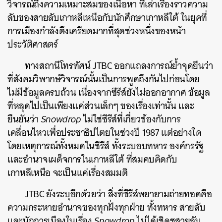
วิจารณ์ถึงความเหมาะสมของเนื้อหา ที่เล่าเรื่องราวความ
ลับของสายลับเกาหลีเหนือกับนักศึกษาเกาหลีใต้ ในยุคที่
การเมืองกำลังตึงเครียดมากที่สุดช่วงหนึ่งของหน้า
ประวัติศาสตร์
ทางสถานีโทรทัศน์ JTBC ออกแถลงการณ์ย้ำจุดยืนว่า
ที่สังคมวิพากษ์วิจารณ์นั้นเป็นการพูดถึงกันไปก่อนโดย
ไม่มีข้อมูลครบถ้วน เนื่องจากซีรีส์ยังไม่ออกอากาศ ข้อมูล
ที่หลุดไปเป็นเพียงแค่ส่วนเล็กๆ ของเรื่องเท่านั้น และ
ยืนยันว่า
Snowdrop
ไม่ใช่ซีรีส์ที่เกี่ยวข้องกับการ
เคลื่อนไหวเพื่อประชาธิปไตยในช่วงปี 1987 แต่อย่างใด
โดยเหตุการณ์ทั้งหมดในซีรีส์ ทั้งระบอบทหาร องค์กรรัฐ
และอำนาจเผด็จการในเกาหลีใต้ ที่สมคบคิดกับ
เกาหลีเหนือ จะเป็นแค่เรื่องสมมติ
JTBC ยังระบุอีกด้วยว่า สิ่งที่ซีรีส์พยายามถ่ายทอดคือ
ความกระหายอำนาจของทุกฝั่งทุกฝ่าย ทั้งทหาร สายลับ
และนักการเมืองในเรื่อง
Snowdrop
ไม่ได้เชิดชูสายลับ