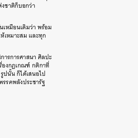
่งชาติก็บอกว่า
นเหมือนเดิมว่า พร้อม
บให้เหมาะสม และทุก
ธิการการศาสนา ศิลปะ
ื่องกฎเกณฑ์ กติกาที่
ูปนั้น ก็ได้เสนอไป
อ พรรคพลังประชารัฐ