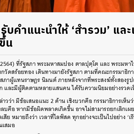
มรับคำแนะนำให้ ‘สำรวม’ และ
ึ้น
ยน 2564) ที่รัฐสภา พระมหาสมปอง ตาลปุตฺโต และ พระมหาไ
ากวัดสร้อยทอง เดินทางมายังรัฐสภา ตามที่คณะกรรมาธิก
ภาผู้แทนราษฎร นิมนต์ ภายหลังจากที่พระสงฆ์ทั้งสองรู
๊ก และมีผู้ติดตามหลายแสนคน ได้รับความนิยมอย่างรวดเร
วว่า มีข้อเสนอแนะ 2 ด้าน เชิงบวกคือ กรรมาธิการเห็น
ิงลบคือ หากมีข้อผิดพลาดเกิดขึ้น อาจไม่สามารถยกเลิกเผย
เสีย หมายถึงว่า เวลาที่ไลฟ์สด ทุกอย่างจะเป็นไปอย่าง ‘เร
้นเสมอ