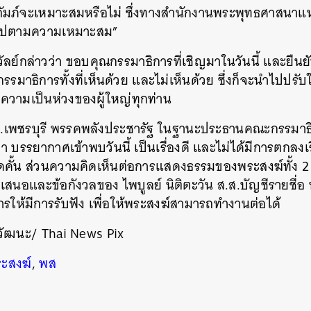
ถัมภ์จะเหมาะสมหรือไม่ ซึ่งทางสำนักงานพระพุทธศาสนาแห
ป็นไปตามความเหมาะสม”
นหา
ย์กล่าวว่า ขอบคุณกรรมาธิการที่เชิญมาในวันนี้ และยืนยั
SHARE
TWEET
LINE
EMAIL
าธิการทั้งที่เห็นด้วย และไม่เห็นด้วย ซึ่งก็จะนำไปปรั
ถึงความเป็นห่วงของผู้ใหญ่ทุกท่าน
.ส.เพชรบุรี พรรคพลังประชารัฐ ในฐานะประธานคณะกรรมา
 บรรยากาศเข้าพบวันนี้ เป็นเรื่องดี และไม่ได้มีการตกลงเร
ดคั้น ส่วนความคิดเห็นต่อการแสดงธรรมของพระสงฆ์ทั้ง 2 ร
อเสนอและข้อกังวลของ ไพบูลย์ นิติตะวัน ส.ส.บัญชีรายชื่
การให้มีการรับฟัง เพื่อให้พระสงฆ์สามารถทำงานต่อได้
วัฒนะ/ Thai News Pix
ะสงฆ์
,
พส