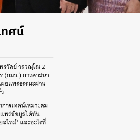
เทศน์
พรวัลย์ วรวณฺโณ 2
าร (กมธ.) การศาสนา
ปเผยแพร่ธรรมะผ่าน
็ว
ว่าการเทศน์เหมาะสม
แพร่ข้อมูลได้ทัน
ียลไทม์’ และอะไรที่