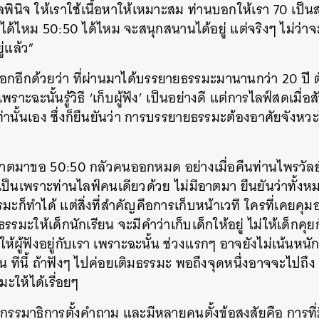
ดุลพินิจ ให้เราใช้เนื้อหาให้เหมาะสม ท่านบอกให้เรา 70 เป็
ด้ไหม 50:50 ได้ไหม จะสนุกสนานได้อยู่ แต่จริงๆ ไม่ว่าจ
่แล้ว”
ีกด้วยว่า ที่ผ่านมาได้บรรยายธรรมะมานานกว่า 20 ปี ตั้ง
ราะฉะนั้นรู้วิธี ‘เก็บผู้ฟัง’ เป็นอย่างดี แต่การไลฟ์สดเมื่อสั
่านั้นเอง ซึ่งก็ยืนยันว่า การบรรยายธรรมะต้องอาศัยจังหวะ
าตมาขอ 50:50 กลัวคนออกหมด อย่างเมื่อคืนท่านไพรวัลย์ล
เป็นเพราะท่านไลฟ์คนเดียวด้วย ไม่มีอาตมา ยืนยันว่าทั้งหมด
รมะก็ทำได้ แต่สิ่งที่สำคัญคือการเก็บหน้าเวที ใครที่เคยคุมอ
รมะให้เด็กนักเรียน จะมีคำว่าเก็บเด็กให้อยู่ ไม่ให้เด็กคุ
ำให้ผู้ฟังอยู่กับเรา เพราะฉะนั้น ช่วงแรกๆ อาจยังไม่เน้นห
น ทีนี้ ถ้าฟังๆ ไปค่อยเติมธรรมะ พอถึงจุดหนึ่งอาจจะไปถึง 
มะให้ได้เรื่อยๆ
งกรรมาธิการตั้งคำถาม และมีหลายคนตั้งข้อสงสัยคือ การที่