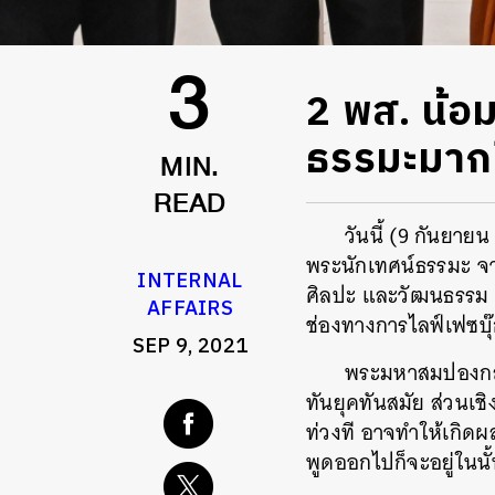
2 พส. น้อ
3
ธรรมะมากข
MIN.
READ
วันนี้ (9 กันยา
พระนักเทศน์ธรรมะ จ
INTERNAL
ศิลปะ และวัฒนธรรม ส
AFFAIRS
ช่องทางการไลฟ์เฟซบุ
SEP 9, 2021
พระมหาสมปองกล่า
ทันยุคทันสมัย ส่วนเช
ท่วงที อาจทำให้เกิดผล
พูดออกไปก็จะอยู่ในนั