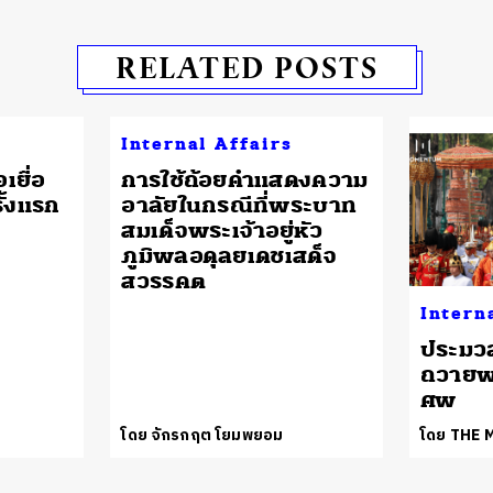
RELATED POSTS
Internal Affairs
เยื่อ
การใช้ถ้อยคำแสดงความ
ั้งแรก
อาลัยในกรณีที่พระบาท
สมเด็จพระเจ้าอยู่หัว
ภูมิพลอดุลยเดชเสด็จ
สวรรคต
Intern
ประมว
ถวายพ
ศพ
โดย จักรกฤต โยมพยอม
โดย THE