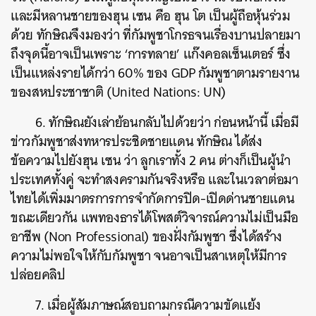
และมีหลานชายของฮุน เซน คือ ฮุน โต เป็นผู้ถือหุ้นร่วม
ด้วย ทักษิณจึงมองว่า ที่กัมพูชาโกรธจนเรื่องบานปลายมา
ถึงจุดนี้อาจเป็นเพราะ ‘การทลาย’ แก๊งคอลเซ็นเตอร์ ซึ่ง
เป็นแหล่งรายได้กว่า 60% ของ GDP กัมพูชาตามรายงาน
ของสหประชาชาติ (United Nations: UN)
6. ทักษิณยังเล่าย้อนกลับไปด้วยว่า ก่อนหน้านี้ เมื่อมี
ข่าวกัมพูชาส่งทหารประชิดชายแดน ทักษิณ ได้ส่ง
ข้อความไปยังฮุน เซน ว่า ลูกเราทั้ง 2 คน ต่างก็เป็นผู้นำ
ประเทศทั้งคู่ จะทำสงครามกันจริงหรือ และในเวลาต่อมา
ไทยได้เพิ่มมาตรการการจำกัดการปิด-เปิดด่านชายแดน
ขณะเดียวกัน แพทองธารได้โพสต์วิจารณ์ความไม่เป็นมือ
อาชีพ (Non Professional) ของฝั่งกัมพูชา ซึ่งได้สร้าง
ความไม่พอใจให้กับกัมพูชา จนอาจเป็นสาเหตุให้มีการ
ปล่อยคลิป
ค้นหา
7. เมื่อผู้สัมภาษณ์สอบถามกรณีความขัดแย้ง
SHARE
TWEET
LINE
EMAIL