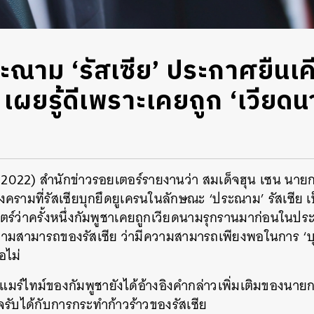
ะณาม ‘รัสเซีย’ ประกาศยืนเค
เผยรู้ดีเพราะเคยถูก ‘เวียดน
ม
2022)
สำนักข่าวรอยเตอร์รายงานว่า สมเด็จฮุน เซน นายก
ครามที่รัสเซียบุกยึดยูเครนในลักษณะ
‘
ประณาม
’
รัสเซีย 
ตร์ว่าครั้งหนึ่งกัมพูชาเคยถูกเวียดนามรุกรานมาก่อนในประ
ับความสามารถของรัสเซีย ว่ามีความสามารถเพียงพอในการ
‘
บ
อไม่
แมร์ไทม์ของกัมพูชายังได้อ้างอิงคำกล่าวเพิ่มเติมของนายกร
จรับได้กับการกระทำก้าวร้าวของรัสเซีย