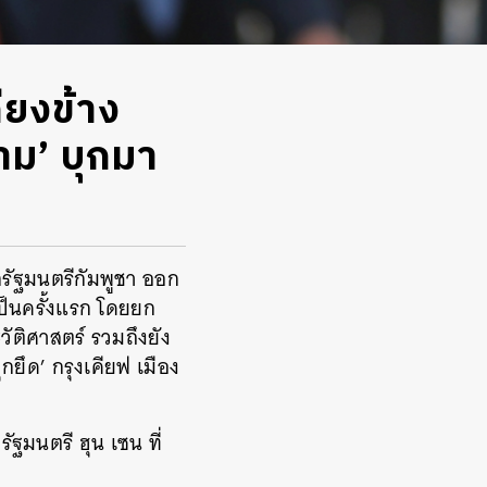
ียงข้าง
าม’ บุกมา
รัฐมนตรีกัมพูชา ออก
เป็นครั้งแรก โดยยก
วัติศาสตร์ รวมถึงยัง
ุกยึด
’
กรุงเคียฟ เมือง
ัฐมนตรี ฮุน เซน ที่