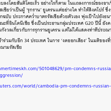
ลงโดยสันติโดยเร็ว อย่างไรก็ตาม ในแถลงการณ์ของอาเซีย
ียว่าเป็นผู้
‘
รุกราน
’
ยูเครนแต่อย่างใด ทำให้สิงคโปร์ ซึ่ง
บับ ประกาศคว่ำบาตรรัสเซียด้วยตัวเอง พุ่งเป้าไปยัง
ขณะที่อินโดนีเซีย ซึ่งเป็นประธานกลุ่มประเทศ
G20
ปีนี้ ยั
ังวลเกี่ยวกับการรุกรานยูเครน แต่ไม่ได้แสดงท่าทีประณา
นหา
SHARE
TWEET
LINE
EMAIL
้าร่วมกับอีก
34
ประเทศ ในการ
‘
งดออกเสียง
’
ในมติของที
ะณามรัสเซีย
hmertimeskh.com/
501048629/
pm-condemns-russian
aggression/
uters.com/world/cambodia-pm-condemns-russian-i