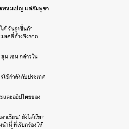
ฐบาลพนมเปญ แต่กัมพูชา
้ วันรุ่งขึ้นถ้า
เทศที่อ้างอิงจาก
”
ฮุน เซน กล่าวใน
ารใช้กำลังกับประเทศ
าชและอธิปไตยของ
อาเซียน
’
ยังได้เรียก
านี้ ที่เรียกร้องให้