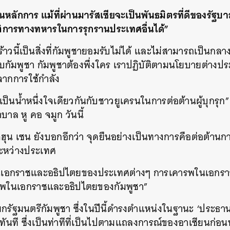
นหลักการ แม้ที่ผ่านมารัสเซียจะเป็นพันธมิตรที่ดีของรั
ติการทางทหารในการรุกรานประเทศอื่นได้”
้าวนี้เป็นสิ่งที่กัมพูชายอมรับไม่ได้ และไม่สามารถเป็นกลางได
บกัมพูชา กัมพูชาต้องพึ่งใคร
เราปฏิบัติตามนโยบายต่างประ
จากการใช้กำลัง
ป็นน้ำหนึ่งใจเดียวกันกับชาวยูเครนในการต่อต้านผู้บุกรุก
บาล หู คอ จมูก วันนี้
ฮุน เซน ยังบอกอีกว่า จุดยืนอย่างเป็นทางการคือต่อต้านก
ระหว่างประเทศ
นเอกราชและอธิปไตยของประเทศต่างๆ การเคารพในเอกร
ารพในเอกราชและอธิปไตยของกัมพูชา
”
กรัฐมนตรีกัมพูชา ซึ่งในปีนี้ดำรงตำแหน่งในฐานะ
‘
ประธาน
ทันที ซึ่งเป็นท่าทีที่เป็นไปตามแถลงการณ์ของอาเซียนก่อนหน้