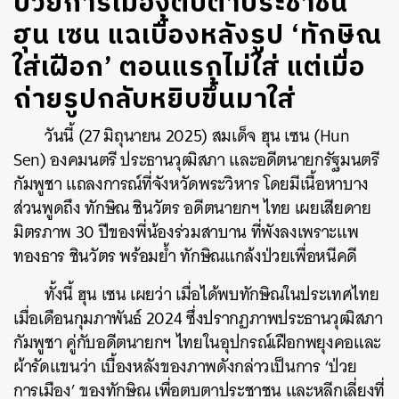
ป่วยการเมืองตบตาประชาชน
ฮุน เซน แฉเบื้องหลังรูป ‘ทักษิณ
ใส่เฝือก’ ตอนแรกไม่ใส่ แต่เมื่อ
ถ่ายรูปกลับหยิบขึ้นมาใส่
วันนี้ (27 มิถุนายน 2025) สมเด็จ ฮุน เซน (Hun
Sen) องคมนตรี ประธานวุฒิสภา และอดีตนายกรัฐมนตรี
กัมพูชา แถลงการณ์ที่จังหวัดพระวิหาร โดยมีเนื้อหาบาง
ส่วนพูดถึง ทักษิณ ชินวัตร อดีตนายกฯ ไทย เผยเสียดาย
มิตรภาพ 30 ปีของพี่น้องร่วมสาบาน ที่พังลงเพราะแพ
ทองธาร ชินวัตร พร้อมย้ำ ทักษิณแกล้งป่วยเพื่อหนีคดี
ทั้งนี้ ฮุน เซน เผยว่า เมื่อได้พบทักษิณในประเทศไทย
เมื่อเดือนกุมภาพันธ์ 2024 ซึ่งปรากฏภาพประธานวุฒิสภา
กัมพูชา คู่กับอดีตนายกฯ ไทยในอุปกรณ์เฝือกพยุงคอและ
ผ้ารัดแขนว่า เบื้องหลังของภาพดังกล่าวเป็นการ ‘ป่วย
การเมือง’ ของทักษิณ เพื่อตบตาประชาชน และหลีกเลี่ยงที่