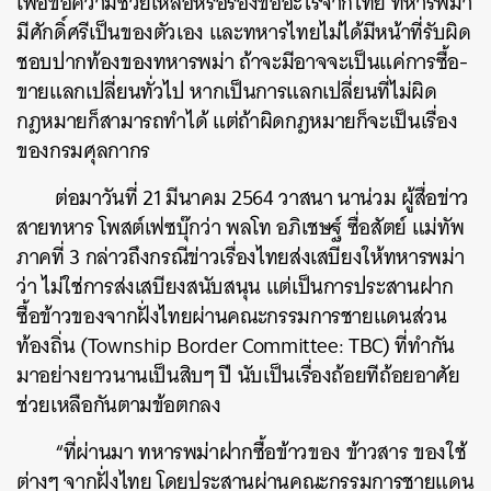
เพื่อขอความช่วยเหลือหรือร้องขออะไรจากไทย ทหารพม่า
มีศักดิ์ศรีเป็นของตัวเอง และทหารไทยไม่ได้มีหน้าที่รับผิด
ชอบปากท้องของทหารพม่า ถ้าจะมีอาจจะเป็นแค่การซื้อ-
ขายแลกเปลี่ยนทั่วไป หากเป็นการแลกเปลี่ยนที่ไม่ผิด
กฎหมายก็สามารถทำได้ แต่ถ้าผิดกฎหมายก็จะเป็นเรื่อง
ของกรมศุลกากร
ต่อมาวันที่ 21 มีนาคม 2564 วาสนา นาน่วม ผู้สื่อข่าว
สายทหาร โพสต์เฟซบุ๊กว่า พลโท อภิเชษฐ์ ซื่อสัตย์ แม่ทัพ
ภาคที่ 3 กล่าวถึงกรณีข่าวเรื่องไทยส่งเสบียงให้ทหารพม่า
ว่า ไม่ใช่การส่งเสบียงสนับสนุน แต่เป็นการประสานฝาก
ซื้อข้าวของจากฝั่งไทยผ่านคณะกรรมการชายแดนส่วน
ท้องถิ่น (Township Border Committee: TBC) ที่ทำกัน
มาอย่างยาวนานเป็นสิบๆ ปี นับเป็นเรื่องถ้อยทีถ้อยอาศัย
ช่วยเหลือกันตามข้อตกลง
“ที่ผ่านมา ทหารพม่าฝากซื้อข้าวของ ข้าวสาร ของใช้
ต่างๆ จากฝั่งไทย โดยประสานผ่านคณะกรรมการชายแดน