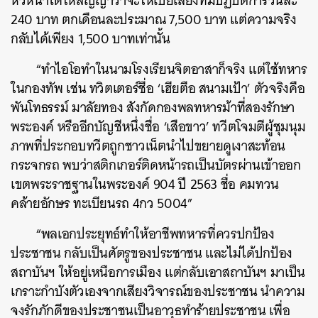
หัวหน้าได้ให้สัญญาว่าจะให้เบี้ยเลี้ยงทีมปฏิบัติการวันละ
240 บาท ตกเดือนละประมาณ 7,500 บาท แต่ความจริง
กลับได้เพียง 1,500 บาทเท่านั้น
“ทำไอโอทำในนามโรงเรียนจิตอาสาก็จริง แต่ใช้ทหาร
ในกองทัพ เช่น ทวิตเตอร์ชื่อ ‘เฮียตือ สนามเป้า’ ตัวจริงคือ
พันโทธรรม์ มาลัยทอง สังกัดกองพลทหารม้าที่สองรักษา
พระองค์ หรืออีกบัญชีหนึ่งชื่อ ‘เสือขาว’ ทวีตโจมตีผู้ชุมนุม
ภาพที่ประกอบทวีตถูกชาวเน็ตนำไปขยายดูเงาสะท้อน
กระจกรถ พบว่าสติกเกอร์ติดหน้ารถเป็นบัตรผ่านเข้าออก
เขตพระราชฐานในพระองค์ 904 ปี 2563 ชื่อ คมทวน
คล้ายอักษร ทะเบียนรถ 4กว 5004”
“พลเอกประยุทธ์ทำให้อาชีพทหารที่ควรปกป้อง
ประชาชน กลับเป็นศัตรูของประชาชน และไม่ได้ปกป้อง
สถาบันฯ ให้อยู่เหนือการเมือง แต่กลับเอาสถาบันฯ มาเป็น
เกราะกำบังตัวเองจากเสียงวิจารณ์ของประชาชน นำความ
จงรักภักดีของประชาชนเป็นอาวุธทำร้ายประชาชน เพื่อ