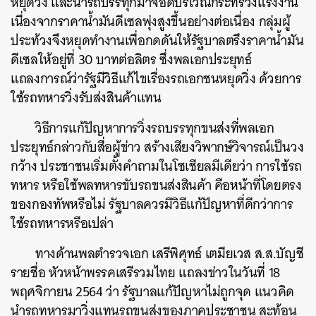
หยุดวิ่ง และนำรถบรรทุกมาจอดบริเวณกระทรวงแรงงาน
เนื่องจากราคาน้ำมันดีเซลพุ่งสูงขึ้นอย่างต่อเนื่อง กลุ่มผู้
ประท้วงจึงหยุดทำงานเพื่อกดดันให้รัฐบาลตรึงราคาน้ำมัน
ดีเซลให้อยู่ที่ 30 บาทต่อลิตร ซึ่งพลเอกประยุทธ์
แถลงการณ์ว่ารัฐมีวิธีแก้ไขเรื่องรถเอกชนหยุดวิ่ง ด้วยการ
ใช้รถทหารวิ่งรับส่งสินค้าแทน
วิธีการแก้ปัญหาการวิ่งรถบรรทุกขนส่งที่พลเอก
ประยุทธ์กล่าวกับสื่อผู้ข่าว สร้างเสียงวิพากษ์วิจารณ์เป็นวง
กว้าง ประชาชนเริ่มตั้งคำถามในโซเชียลมีเดียว่า การใช้รถ
ทหาร หรือใช้พลทหารขับรถขนส่งสินค้า คือหน้าที่โดยตรง
ของกองทัพหรือไม่ รัฐบาลควรมีวิธีแก้ปัญหาที่ดีกว่าการ
ใช้รถทหารหรือเปล่า
ทางด้านพลตำรวจเอก เสรีพิศุทธ์ เตมียเวส ส.ส.บัญชี
รายชื่อ หัวหน้าพรรคเสรีรวมไทย แถลงข่าวในวันที่ 18
พฤศจิกายน 2564 ว่า รัฐบาลแก้ปัญหาไม่ถูกจุด แนวคิด
นำรถทหารมาวิ่งแทนรถขนส่งของภาคประชาชน สะท้อน