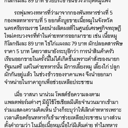
กิโลกรัมละ 89 บาท ช่วยประชาชนช่วงวิกฤตหมูแพง”
รถพุ่มพวงทหารที่ว่ามาจากกองพันทหารช่างที่ 5
กองพลทหารราบที่ 5 ออกตั้งบูธขายเนื้อหมูในจังหวัด
นครศรีธรรมราช โดยนำผลิตผลที่ในศูนย์เศรษฐกิจทฤษฎี
ใหม่ครบวงจรที่ทำในค่ายทหารออกมาขาย เช่น เนื้อหมู
กิโลกรัมละ 89 บาท ไข่ไก่แผงละ 79 บาท ผักปลอดสารพิษ
ราคา 5 บาท โดยวาสนายังระบุอีกว่า การนำสินค้าครัว
เรือนออกขายในครั้งนี้ไม่ได้เกิดขึ้นเพราะคำสั่งของนายก
รัฐมนตรี แต่ในค่ายทหารนั้น มีการเลี้ยงหมู เลี้ยงไก่ ปลูก
ผักกันอยู่แล้ว ในช่วงข้าวของราคาแพง จึงนำออกมา
จำหน่ายในราคาถูกเพื่อช่วยเหลือประชาชน
เมื่อ วาสนา นาน่วม โพสต์ข้อความลงตาม
แพลตฟอร์มต่างๆ มีผู้ใช้โซเชียลมีเดียจำนวนมากเข้ามา
ร่วมแสดงความคิดเห็น บ้างก็ระบุว่าให้เลิกด่าทหารเพราะ
เวลาเดือดร้อนทหารก็เข้ามาช่วยเหลือประชาชน บางส่วน
ตั้งคำถามว่า ในเมื่อเนื้อหมูเนื้อไก่มีเต็มค่าย ทำไมทหาร