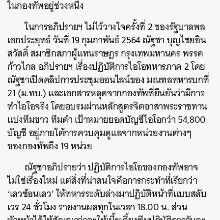
ในกองทัพอยู่ช่วงหนึ่ง
ในการอภิปรายฯ ไม่ไว้วางใจครั้งที่ 2 ของรัฐบาลพล
เอกประยุทธ์ วันที่ 19 กุมภาพันธ์ 2564 ณัฐชา บุญไชยอิน
สวัสดิ์ สมาชิกสภาผู้แทนราษฎร กรุงเทพมหานคร พรรค
ก้าวไกล อภิปรายฯ เรื่องปฏิบัติการไอโอทหารภาค 2 โดย
ณัฐชาเปิดคลิปการประชุมออนไลน์ของ มณฑลทหารบกที่
21 (ม.ทบ.) และเอกสารหลุดจากกองทัพที่ยืนยันว่ามีการ
ทำไอโอจริง โดยอบรมผ่านหลักสูตรจิตอาสาพระราชทาน
แบ่งทีมขาว ทีมดำ เป้าหมายยอดบัญชีไอโอกว่า 54,800
บัญชี อยู่ภายใต้การควบคุมดูแลจากหน่วยงานต่างๆ
ของกองทัพถึง 19 หน่วย
ณัฐชาอภิปรายว่า ปฏิบัติการไอโอของกองทัพอาจ
ไม่ใช่เรื่องใหม่ แต่สิ่งที่น่าสนใจคือการกระทำที่เรียกว่า
‘เลวซ้อนเลว’ ให้ทหารระดับล่างมาปฏิบัติหน้าที่แบบสลับ
เวร 24 ชั่วโมง รายงานผลทุกในเวลา 18.00 น. ส่วน