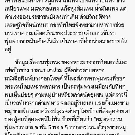
ครัวเรือนขึ้นราคา หมูแพง ไก่แพง เป็ดแพง ไข่แพง ข้าว
เหนียวแพง มะละกอแพง แก๊สหุงต้มแพง น้ำมันแพง แต่
ค่าแรงของประชาชนยังคงเท่าเดิม ด้วยวิกฤติทาง
เศรษฐกิจที่หนักหนา กองทัพไทยจึงพยายามหาทางช่วย
บรรเทาความเดือดร้อนของประชาชนด้วยการขับรถ
พุ่มพวงขายสินค้าครัวเรือนในราคาที่ต่ำกว่าตลาดขายกัน
อยู่
ข้อมูลเรื่องรถพุ่มพวงของทหารมาจากทวิตเตอร์และ
เฟซบุ๊กของ วาสนา นาน่วม ผู้สื่อข่าวสายทหาร
หนังสือพิมพ์บางกอกโพสต์ ที่โพสต์ภาพรถพุ่มพวงที่ออก
ตระเวนโดยเหล่าพลทหาร เป็นรถพุ่มพวงเหมือนกับที่เรา
พบเห็นบ่อยๆ ตามหมู่บ้านหรือตลาดนัดชุมชน แต่คราวนี้
เป็นรถที่มาจากค่ายทหาร จอดอยู่ริมถนน และตั้งแผงขาย
หมู ขายผัก และเครื่องปรุงรสต่างๆ โดยป้ายที่ดึงดูดสายตา
ของผู้คนที่สุดคงหนีไม่พ้น ป้ายที่เขียนว่า “หมูทหาร รถ
พุ่มพวงทหาร ช.พัน.5 พล.ร.5 ออกตระเวน ตั้งจุดขายหมู