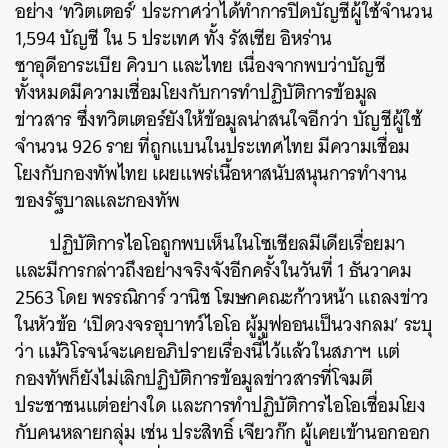
อย่าง ‘ทวิตเตอร์’ ประกาศว่าได้ทำการปิดบัญชีผู้ใช้จำนวน
1,594 บัญชี ใน 5 ประเทศ ทั้ง รัสเซีย อิหร่าน
ซาอุดีอาระเบีย คิวบา และไทย เนื่องจากพบว่าบัญชี
ทั้งหมดมีความเชื่อมโยงกับการทำปฏิบัติการข้อมูล
ข่าวสาร ซึ่งทวิตเตอร์ยังให้ข้อมูลน่าสนใจอีกว่า บัญชีผู้ใช้
จำนวน 926 ราย ที่ถูกแบนในประเทศไทย มีความเชื่อม
โยงกับกองทัพไทย เผยแพร่เนื้อหาสนับสนุนการทำงาน
ของรัฐบาลและกองทัพ
ปฏิบัติการไอโอถูกพบเห็นในโซเชียลมีเดียเรื่อยมา
และมีการกล่าวถึงอย่างจริงจังอีกครั้งในวันที่ 1 ธันวาคม
2563 โดย พรรณิการ์ วานิช โฆษกคณะก้าวหน้า แถลงข่าว
ในหัวข้อ ‘เปิดวงจรอุบาทว์ไอโอ ผู้มูฟออนเป็นวงกลม’ ระบุ
ว่า แม้วิโรจน์จะเคยอภิปรายเรื่องนี้ไว้แล้วในสภาฯ แต่
กองทัพก็ยังไม่เลิกปฏิบัติการข้อมูลข่าวสารที่โจมตี
ประชาชนแต่อย่างใด และการทำปฏิบัติการไอโอเชื่อมโยง
กับคนหลายกลุ่ม เช่น ประสิทธิ์ เจียวก๊ก ผู้เคยเข้านอกออก