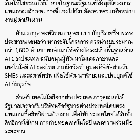
ร้องให้ไชยชนกใช้อำนาจในฐานะรัฐมนตรีสั่งยุติโครงการ
แทนการผลักภาระการชี้แจงไปยังปลัดกระทรวงหรือหน่วย
งานผู้ดำเนินงาน
ด้าน ภาวุธ พงษ์วิทยภานุ สส.แบบบัญชีรายชื่อ พรรค
ประชาชน เสนอว่า หากระงับโครงการ ควรนำงบประมาณ
กว่า 1,600 ล้านบาทกลับมาใช้สร้างโครงสร้างพื้นฐานด้าน
AI ของประเทศ สนับสนุนผู้พัฒนาโมเดลภาษาและ
ค้นหา
เทคโนโลยี AI ของไทย รวมถึงจัดทำคูปองดิจิทัลสำหรับ
SHARE
TWEET
LINE
EMAIL
SMEs และสตาร์ทอัพ เพื่อใช้พัฒนาทักษะและประยุกต์ใช้
AI กับธุรกิจ
สำหรับเทคโนโลยีจากต่างประเทศ ภาวุธเสนอให้
รัฐบาลเจรจากับบริษัทหรือรัฐบาลต่างประเทศโดยตรง
แทนการซื้อสิทธิผ่านตัวกลาง เพื่อให้ประเทศไทยได้รับทั้ง
สิทธิการใช้งาน การถ่ายทอดเทคโนโลยี และความร่วมมือ
ระยะยาว