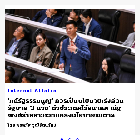
Internal Affairs
‘แก้รัฐธรรมนูญ’ ควรเป็นนโยบายเร่งด่วน
รัฐบาล ‘3 นาย’ ทำประเทศไร้อนาคต ณัฐ
พงษ์ร่ายยาวเวทีแถลงนโยบายรัฐบาล
โดย พรลภัส วุฒิรัตนรักษ์