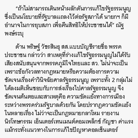
“ถ้าไม่สามารถเดินหน้าผลักดันการแก้ไขรัฐธรรมนูญ
ซึ่งเป็นนโยบายที่รัฐบาลแถลงไว้ต่อรัฐสภาได้ นายกฯ ก็มี
อำนาจในการยุบสภา เพื่อคืนสิทธิให้ประชาชนได้” ณัฐ
พงษ์ระบุ
ด้าน พริษฐ์ วัชรสินธุ สส.แบบบัญชีรายชื่อ พรรค
ประชาชน กล่าวว่า สาเหตุที่ร่างแก้ไขรัฐธรรมนูญไม่ได้รับ
เสียงสนับสนุนจากพรรคภูมิใจไทยและ สว. ไม่น่าจะเป็น
เพราะข้อกังวลทางกฎหมายหรือความต้องการความ
ชัดเจนเรื่องคำวินิจฉัยศาลรัฐธรรมนูญ เพราะทั้ง 2 กลุ่มไม่
ได้ลงมติเห็นชอบกับการส่งเรื่องไปศาลรัฐธรรมนูญ จึง
ชัดเจนต้นตอและสาเหตุคือ ความขัดแย้งทางการเมือง
ระหว่างพรรคร่วมรัฐบาลด้วยกัน โดยปรากฏความขัดแย้ง
ในหลายเรื่อง ไม่ว่าจะเป็นกฎหมายกลาโหม รายงาน
นิรโทษกรรม เอ็นเตอร์เทนเมนต์คอมเพล็กซ์ กัญชา ค่าแรง
แม้กระทั่งแนวทางในการแก้ไขปัญหาคอลเซ็นเตอร์