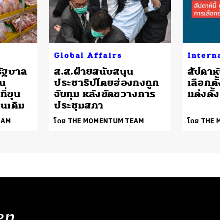
Global Affairs
Intern
รัฐบาล
ส.ส.ฝ่ายสนับสนุน
สัปดาห
าน
ประชาธิปไตยฮ่องกงถูก
เลือกตั
ี่ขุน
จับกุม หลังขัดขวางการ
แต่งตั้
นเดิม
ประชุมสภา
EAM
โดย THE MOMENTUM TEAM
โดย THE
en