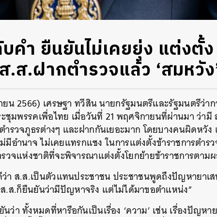
คำ ยืนยันไม่เคยยุ่ง แต่งตั้ง 
ี ส.ส.ฝากตำรวจแล้ว ‘สมหวัง
ิกายน 2566) เศรษฐา ทวีสิน นายกรัฐมนตรีและรัฐมนตรีว่
ประชุมพรรคเพื่อไทย เมื่อวันที่ 21 พฤศจิกายนที่ผ่านมา ว่าม
ตำรวจภูธรต่างๆ และฝากกันเยอะมาก โดยบางคนผิดหวัง 
ไม่มีอำนาจ ไม่เคยแทรกแซง ในการแต่งตั้งข้าราชการตำรว
ำรวจแห่งชาติที่จะพิจารณาแต่งตั้งโยกย้ายข้าราชการตาม
นดีว่า ส.ส.เป็นตัวแทนประชาชน ประชาชนพูดถึงปัญหายาเ
่ง ส.ส.ก็ยืนยันว่ามีปัญหาจริง แต่ไม่ได้มาขอตำแหน่ง”
นว่า ทั้งหมดที่หารือกันเป็นเรื่อง ‘ความ’ เช่น เรื่องปัญหาย