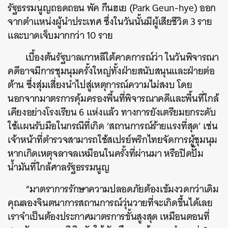
รัฐธรรมนูญถอดถอน พัค กึนฮเย (Park Geun-hye) ออก
จากตำแหน่งผู้นำประเทศ ซึ่งในวันนั้นมีผู้เสียชีวิต 3 ราย
และบาดเจ็บมากกว่า 10 ราย
เบื้องต้นรัฐบาลเกาหลีใต้คาดการณ์ว่า ในวันพิจารณา
คดีอาจมีการชุมนุมครั้งใหญ่ทั้งฝ่ายสนับสนุนและฝ่ายต่อ
ต้าน ซึ่งสุ่มเสี่ยงนำไปสู่เหตุการณ์ความไม่สงบ โดย
นอกจากมาตรการคุ้มครองพื้นที่พิจารณาคดีและพื้นที่ใกล้
เคียงอย่างโรงเรียน 6 แห่งแล้ว ทางการยังเตรียมยกระดับ
ใช้แผนรับมือในกรณีที่เกิด ‘สถานการณ์ร้ายแรงที่สุด’ เช่น
เจ้าหน้าที่ตำรวจสามารถใช้สเปรย์พริกไทยจัดการผู้ชุมนุม
หากเกิดเหตุจลาจลเหมือนในครั้งที่ผ่านมา หรือปิดปั๊ม
น้ำมันที่ใกล้ศาลรัฐธรรมนูญ
“มาตราการรักษาความปลอดภัยต้องเข้มงวดกว่าเดิม
คุณลองจินตนาการสถานการณ์วุ่นวายที่จะเกิดขึ้นได้เลย
เราจำเป็นต้องประกาศมาตรการขั้นสูงสุด เหมือนตอนที่