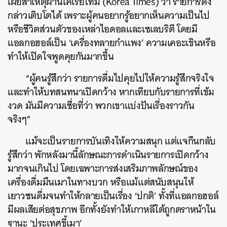
เผยสาเหตุผ่านโคเรียไทม์ (Korea Times) ว่า รายการดัง
กล่าวเติบโตได้ เพราะผู้คนอยากรู้อยากเห็นความเป็นไป
หรือชีวิตส่วนตัวของเหล่าไอดอลและเซเลบริตี โดยมี
ค้นหา
แอลกอฮอล์เป็น ‘เครื่องทลายกำแพง’ ความเคอะเขินหรือ
ทำให้เปิดใจพูดคุยกันมากขึ้น
SHARE
TWEET
LINE
EMAIL
“ผู้คนรู้สึกว่า รายการดื่มไปคุยไปให้ความรู้สึกจริงใจ
และทำให้บทสนทนาเปิดกว้าง หากเทียบกับรายการที่เข้ม
งวด มันมีความเชื่อที่ว่า พวกเขาแบ่งปันเรื่องราวกัน
จริงๆ”
แม้จะเป็นรายการบันเทิงให้ความสนุก แต่แจกึนกลับ
รู้สึกว่า พักหลังมานี้ลักษณะการดำเนินรายการเปิดกว้าง
มากจนเกินไป โดยเฉพาะการส่งเสริมภาพลักษณ์ของ
เครื่องดื่มมึนเมาในทางบวก หรือแม้แต่สนับสนุนให้
เยาวชนดื่มจนทำให้กลายเป็นเรื่อง ‘ปกติ’ ทั้งที่แอลกอฮอล์
มีผลเสียต่อสุขภาพ อีกทั้งยังทำให้เกาหลีใต้ถูกตราหน้าใน
ฐานะ ‘ประเทศขี้เมา’