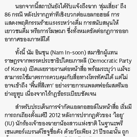
นอกจากนี้สถาบันยังได้รับแจ้งถึงฉาก ‘สุ่มเสี่ยง’ ถึง
86 กรณี หลังปรากฏท่าทีเชิงบวกต่อแอลกอฮอล์ การ
แสดงพฤติกรรมร้ายแรงระหว่างดื่ม การสนับสนุนให้
เยาวชนดื่ม หรือการโฆษณา ซึ่งทั้งหมดขัดต่อกฎการออก
อากาศของเกาหลีใต้
ทั้งนี้ นัม อินซุน (Nam In-soon) สมาชิกผู้แทน
ราษฎรจากพรรคประชาธิปไตยเกาหลี (Democratic Party
of Korea) เปิดเผยรายงานต่อหน้าสื่อ พร้อมระบุว่า แม้จะ
สามารถใช้มาตรการควบคุมกับสื่อทางโทรทัศน์ได้ แต่ไม่
อาจเข้าถึง ‘พื้นที่สีเทา’ อย่างรายการแพลตฟอร์มสตรีมอ
ย่างยูทูบ เนื่องจากไร้กฎข้อระเบียบชัดเจน
สำหรับประเด็นการจำกัดแอลกอฮอล์ในหน้าสื่อ เริ่มมี
การถกเถียงตั้งแต่ปี 2012 หลังการปรากฏตัวของ ‘ไอยู’
(IU) นักร้องเจ้าของฉายาน้องสาวแห่งชาติ ในฐานะพรี
เซนเตอร์แบรนด์โซจูชื่อดัง ด้วยวัยเพียง 21 ปีขณะนั้น ถูก