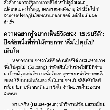
ตั้งคำถามจากรัฐสภาเกาหลีใต้ นำไปสู่ข้อเสนอ
เปลี่ยนแปลงให้อนุญาตเฉพาะคนดังอายุ 24 ปีขึ้นไป ที่
สามารถปรากฏในโฆษณาแอลกอฮอล์ แต่ก็ไม่เป็นผล
สำเร็จ
ความอยากรู้อยากเห็นชีวิตของ ‘เซเลบริตี’:
ปัจจัยหนึ่งที่ทำให้รายการ ‘ดื่มไปคุยไป’
เติบโต
นอกจากรายการวาไรตีชื่อดังหรือซีรีส์ กระแสรายการ
‘ดื่มไปคุยไป’ (Sulbang) กำลังเติบโตในช่วงไม่กี่ปีที่ผ่าน
มา โดยมีจุดเด่นคือ การนั่งจับเข่าคุยของเหล่าไอดอลหรือ
เซเลบริตีแบบเป็นกันเอง ทั้งในรายการเรียลลิตีหรือไลฟ์
พร้อมกับการดื่มของมึนเมา ซึ่งไม่จำกัดประเด็นของบท
สนทนา
ฮา แจกึน (Ha Jae-geun) นักวิจารณ์วัฒนธรรมป็อป