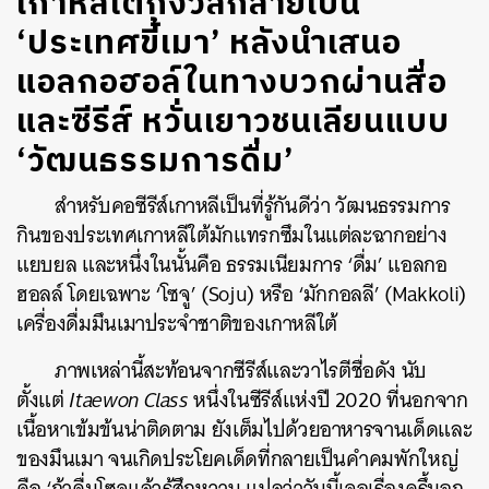
เกาหลีใต้กังวลกลายเป็น
‘ประเทศขี้เมา’ หลังนำเสนอ
แอลกอฮอล์ในทางบวกผ่านสื่อ
และซีรีส์ หวั่นเยาวชนเลียนแบบ
‘วัฒนธรรมการดื่ม’
สำหรับคอซีรีส์เกาหลีเป็นที่รู้กันดีว่า วัฒนธรรมการ
กินของประเทศเกาหลีใต้มักแทรกซึมในแต่ละฉากอย่าง
แยบยล และหนึ่งในนั้นคือ ธรรมเนียมการ ‘ดื่ม’ แอลกอ
ฮอลล์ โดยเฉพาะ ‘โซจู’ (Soju) หรือ ‘มักกอลลี’ (Makkoli)
เครื่องดื่มมึนเมาประจำชาติของเกาหลีใต้
ภาพเหล่านี้สะท้อนจากซีรีส์และวาไรตีชื่อดัง นับ
ตั้งแต่
Itaewon Class
หนึ่งในซีรีส์แห่งปี 2020 ที่นอกจาก
เนื้อหาเข้มข้นน่าติดตาม ยังเต็มไปด้วยอาหารจานเด็ดและ
ของมึนเมา จนเกิดประโยคเด็ดที่กลายเป็นคำคมพักใหญ่
คือ ‘ถ้าดื่มโซจูแล้วรู้สึกหวาน แปลว่าวันนี้เจอเรื่องครึ้มอก