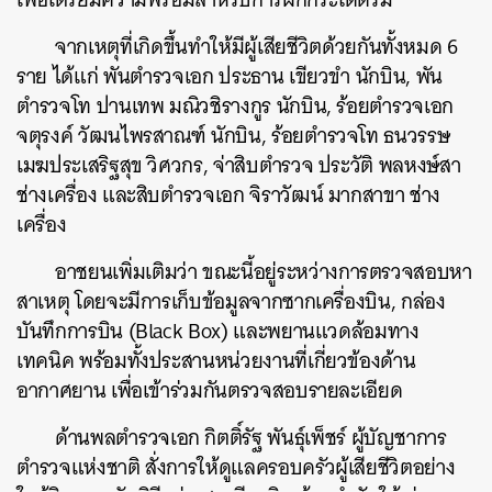
จากเหตุที่เกิดขึ้นทำให้มีผู้เสียชีวิตด้วยกันทั้งหมด 6
ราย ได้แก่ พันตำรวจเอก ประธาน เขียวขำ นักบิน, พัน
ตำรวจโท ปานเทพ มณิวชิรางกูร นักบิน, ร้อยตำรวจเอก
จตุรงค์ วัฒนไพรสาณฑ์ นักบิน, ร้อยตำรวจโท ธนวรรษ​
เมฆประเสริฐสุข วิศวกร, จ่าสิบตำรวจ ประวัติ พลหงษ์สา
ช่างเครื่อง และสิบตำรวจเอก จิราวัฒน์ มากสาขา ช่าง
เครื่อง
อาชยนเพิ่มเติมว่า ขณะนี้อยู่ระหว่างการตรวจสอบหา
สาเหตุ โดยจะมีการเก็บข้อมูลจากซากเครื่องบิน, กล่อง
บันทึกการบิน (Black Box) และพยานแวดล้อมทาง
เทคนิค พร้อมทั้งประสานหน่วยงานที่เกี่ยวข้องด้าน
อากาศยาน เพื่อเข้าร่วมกันตรวจสอบรายละเอียด
ด้านพลตำรวจเอก กิตติ์รัฐ พันธุ์เพ็ชร์ ผู้บัญชาการ
ตำรวจแห่งชาติ สั่งการให้ดูแลครอบครัวผู้เสียชีวิตอย่าง