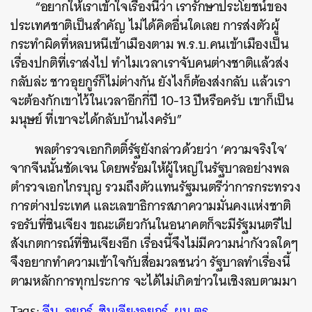
“อยากให้เราเข้าใจเรื่องนี้ว่า เรารักษาประโยชน์ของ
ประเทศชาติเป็นสำคัญ ไม่ได้คิดอื่นใดเลย การส่งตัวผู้
กระทำผิดที่หลบหนีเข้าเมืองตาม พ.ร.บ.คนเข้าเมืองเป็น
เรื่องปกติที่เราส่งไป ทำไมเวลาเราจับคนต่างชาติแล้วส่ง
กลับล่ะ ชาวอุยกูร์ก็ไม่ต่างกัน ยังไงก็ต้องส่งกลับ แล้วเรา
จะต้องกักเขาไว้ในเวลาอีกกี่ปี 10-13 ปีหรือครับ เขาก็เป็น
มนุษย์ ที่เขาจะได้กลับบ้านไงครับ”
พลตำรวจเอกกิตติ์รัฐยังกล่าวด้วยว่า ‘ความจริงใจ’
จากจีนนั้นชัดเจน โดยพร้อมให้ผู้ใหญ่ในรัฐบาลอย่างพล
ตำรวจเอกไกรบุญ รวมถึงตัวแทนรัฐมนตรีว่าการกระทรวง
การต่างประเทศ และเลขาธิการสภาความมั่นคงแห่งชาติ
รอรับที่ซินเจียง ขณะเดียวกันในอนาคตก็จะมีรัฐมนตรีไป
สังเกตการณ์ที่ซินเจียงอีก เรื่องนี้จึงไม่มีความน่ากังวลใดๆ
จึงอยากทำความเข้าใจกับสื่อมวลชนว่า รัฐบาลทำเรื่องนี้
ตามหลักการทุกประการ จะได้ไม่เกิดข่าวในเชิงลบตามมา
Tags:
จีน
,
อุยกูร์
,
ซินเจียงอุยกูร์
,
ผบ.ตร