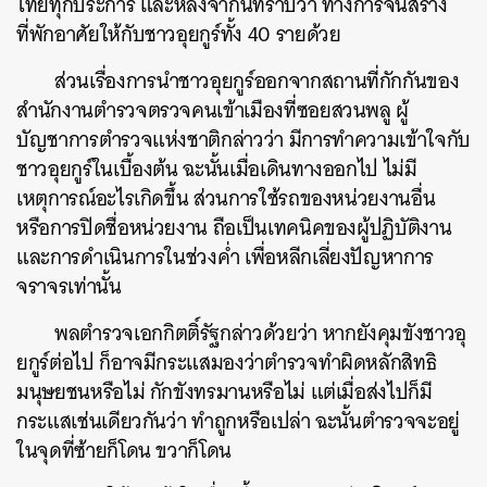
ไทยทุกประการ และหลังจากนี้ทราบว่า ทางการจีนสร้าง
ที่พักอาศัยให้กับชาวอุยกูร์ทั้ง 40 รายด้วย
ส่วนเรื่องการนำชาวอุยกูร์ออกจากสถานที่กักกันของ
สำนักงานตำรวจตรวจคนเข้าเมืองที่ซอยสวนพลู ผู้
บัญชาการตำรวจแห่งชาติกล่าวว่า มีการทำความเข้าใจกับ
ชาวอุยกูร์ในเบื้องต้น ฉะนั้นเมื่อเดินทางออกไป ไม่มี
เหตุการณ์อะไรเกิดขึ้น ส่วนการใช้รถของหน่วยงานอื่น
ค้นหา
หรือการปิดชื่อหน่วยงาน ถือเป็นเทคนิคของผู้ปฏิบัติงาน
SHARE
TWEET
LINE
EMAIL
และการดำเนินการในช่วงค่ำ เพื่อหลีกเลี่ยงปัญหาการ
จราจรเท่านั้น
พลตำรวจเอกกิตติ์รัฐกล่าวด้วยว่า หากยังคุมขังชาวอุ
ยกูร์ต่อไป ก็อาจมีกระแสมองว่าตำรวจทำผิดหลักสิทธิ
มนุษยชนหรือไม่ กักขังทรมานหรือไม่ แต่เมื่อส่งไปก็มี
กระแสเช่นเดียวกันว่า ทำถูกหรือเปล่า ฉะนั้นตำรวจจะอยู่
ในจุดที่ซ้ายก็โดน ขวาก็โดน