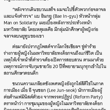
“หลังจากเดินขบวนเสร็จ ผมจะไปชี้ตัวพวกก่อจลาจล
และแจ้งตำรวจ” แบ อินกยู (Bae In-gyu) หัวหน้ากลุ่ม
Man on Solidarity เผยเบื้องหลังการประท้วงหน้า
มหาวิทยาลัย โดยเหตุผลคือ มีกลุ่มนักศึกษาผู้หญิงก่อ
จลาจลบนยูทูบของเขา
ต่อมายังปรากฏโพสต์จากโลกโซเชียลฯ ขู่ทำร้าย
ร่างกายผู้หญิงในมหาวิทยาลัยทงด็อกจนถึงแก่ชีวิต เป็น
เหตุให้เจ้าหน้าที่ตำรวจต้องเปิดการสอบสวน ตามมาด้วย
เหตุการณ์การจับกุมชายวัย 20 ปีที่พยายามบุกรุกเข้าไปใน
สถานศึกษาตอนดึก
ชนวนความเกลียดชังเพศหญิงยังถูกใส่สีตีไข่ในภาค
การเมือง เมื่อ อี จุนซอก (Lee Jun-seok) นักการเมืองผู้
ต่อต้านเฟมินิสต์ตัวยง จากพรรคปฏิรูป (Reform Party)
ตราหน้าว่า การชุมนุมของผู้หญิงในมหาวิทยาลัยทงด็อก
ค้นหา