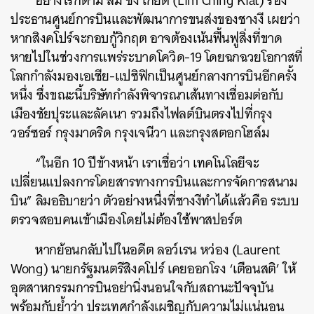
อย่างไรก็ตาม ลิม ชิง เกียต (Lim Ching Kiat) รอง
ประธานศูนย์การบินและพัฒนาการขนส่งของชางงี เผยว่า
หากสิงคโปร์จะกอบกู้วิกฤต อาจต้องเน้นฟื้นฟูสิ่งที่ขาด
หายไปในช่วงการแพร่ระบาดโควิด-19 โดยฉกฉวยโอกาสที่
โลกกำลังมองเอเชีย-แปซิฟิกเป็นศูนย์กลางการบินอีกครั้ง
ค้นหา
หนึ่ง ซึ่งขณะนี้บริษัทกำลังพิจารณาเส้นทางเชื่อมต่อกับ
SHARE
TWEET
LINE
EMAIL
เมืองชัยปุระและลัคเนา รวมถึงไฟลต์บินตรงไปที่กรุง
วอร์ซอร์ กรุงมาดริด กรุงเจนีวา และกรุงสตอกโฮล์ม
“ในอีก 10 ปีข้างหน้า เราเชื่อว่า เทคโนโลยีจะ
เปลี่ยนแปลงการโดยสารทางการบินและการจัดการสนาม
บิน” ลิมอธิบายว่า ตัวอย่างหนึ่งที่ชางงีทำได้แล้วคือ ระบบ
ตรวจสอบคนเข้าเมืองโดยไม่ต้องใช้พาสปอร์ต
หากย้อนกลับไปในอดีต ลอว์เรน หว่อง (Laurent
Wong) นายกรัฐมนตรีสิงคโปร์ เคยออกโรง ‘เตือนสติ’ ให้
อุตสาหกรรมการบินอย่านิ่งนอนใจกับสถานะปัจจุบัน
พร้อมกับย้ำว่า ประเทศกำลังเผชิญกับความไม่แน่นอน