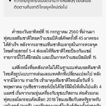
ทว่าเกมรุกที่ยังไม่จัดจ้าน ทำให้แฟนๆ ต้องคอย
ติดตามทีมชาติไทยยุคใหม่ต่อไป
ค่ำของวันอาทิตย์ที่ 16 กรกฎาคม 2560 ที่ผ่านมา
ฟุตบอลทีมชาติไทยคว้าแชมป์คิงส์คัพครั้งที่ 45 มาครอง
ได้สำเร็จ หลังจากเอาชนะทีมชาติเบลารุสในการดวลจุด
โทษด้วยสกอร์ 5-4 ส่งผลให้ทีมชาติไทยป้องกันแชม์
รายการนี้ไว้ได้อีกสมัย และเป็นการคว้าแชมป์สมัยที่ 15
​แต่สิ่งหนึ่งที่อดสังเกตไม่ได้ในฐานะแฟนบอลทีมชาติ
ไทยคือรูปแบบการเล่นและแทคติกที่เปลี่ยนแปลงไป หลัง
จากมิโลวาน ราเยวัช เข้ามาคุมทีมชาติไทยเมื่อวันที่ 5
พฤษภาคม กุนซือชาวเซอร์เบียได้โชว์ฝีมือให้เห็นไปแล้ว 4
แมตช์ เริ่มจากเกมอุ่นเครื่องกับอุซเบกิสถาน ต่อด้วยเกม
ฟุตบอลโลกรอบคัดเลือก 2018 โซนเอเซียกับสหรัฐอาหรับ
เอมิเรตส์ (ยูเออี) และอีกสองเกมส์ในคิงส์คัพครั้งล่าสุดกับ