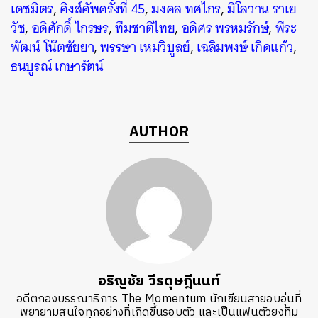
เดชมิตร
,
คิงส์คัพครั้งที่ 45
,
มงคล ทศไกร
,
มิโลวาน ราเย
วัช
,
อดิศักดิ์ ไกรษร
,
ทีมชาติไทย
,
อดิศร พรหมรักษ์
,
พีระ
พัฒน์ โน๊ตชัยยา
,
พรรษา เหมวิบูลย์
,
เฉลิมพงษ์ เกิดแก้ว
,
ธนบูรณ์ เกษารัตน์
AUTHOR
อริญชัย วีรดุษฎีนนท์
อดีตกองบรรณาธิการ The Momentum นักเขียนสายอบอุ่นที่
พยายามสนใจทุกอย่างที่เกิดขึ้นรอบตัว และเป็นแฟนตัวยงทีม