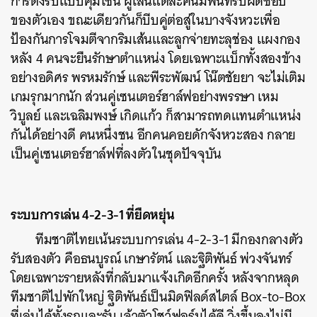
การตั้งรับแบบคุมโซน ผู้เล่นแต่ละคนมีพื้นที่รับผิดชอบ
ของตัวเอง ขณะเดียวกันก็บีบคู่ต่อสู่ในบางจังหวะเพื่อ
ป้องกันการโจมตีจากริมเส้นและลูกจ่ายทะลุช่อง แผงกอง
หลัง 4 คนจะยืนรักษาตำแหน่ง โดยเฉพาะแบ็กทั้งสองข้าง
อย่างอดิศร พรหมรักษ์ และพีระพัฒน์ โน๊ตชัยยา จะไม่เติม
เกมรุกมากนัก ส่วนคู่เซนเตอร์ฮาล์ฟอย่างพรรษา เหม
วิบูลย์ และเฉลิมพงษ์ เกิดแก้ว ก็สามารถทดแทนตำแหน่ง
กันได้อย่างดี คนหนึ่งชน อีกคนคอยดักจังหวะสอง กลาย
เป็นคู่เซนเตอร์ฮาล์ฟที่ลงตัวในชุดปัจจุบัน
ระบบการเล่น 4-2-3-1 ที่ยืดหยุ่น
​ทีมชาติไทยเน้นระบบการเล่น 4-2-3-1 มีกองกลางตัว
รับสองตัว คือธนบูรณ์ เกษารัตน์ และฐิติพันธ์ พ่วงจันทร์
โดยเฉพาะรายหลังที่กลับมาแจ้งเกิดอีกครั้ง หลังจากหลุด
ทีมชาติไปพักใหญ่ ฐิติพันธ์เป็นมิดฟิลด์สไตล์ Box-to-Box
ที่เล่นได้ทั้งรุกและรับ เจ้าตัวโชว์ฟอร์มได้ดี วิ่งขึ้นลงไม่มี