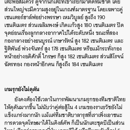
เตะพอสมควร ดูจากนักเตะที่เขาเรียกมาติดทีมชาติ โดย
ส่วนใหญ่จะมีความสูงอยู่ในเกณฑ์มาตรฐาน โดยเฉพาะคู่
เซนเตอร์ฮาล์ฟอย่างพรรษา เหมวิบูลย์ สูงถึง 190
เซนติเมตร ส่วนเฉลิมพงษ์ เกิดแก้วสูง 180 เซนติเมตร ปิด
จุดอ่อนเรื่องลูกกลางอากาศไปได้ระดับหนึ่ง ขณะที่สอง
กองกลางอย่างธนบูรณ์ เกษารัตน์ สูง 182 เซนติเมตร และ
ฐิติพันธ์ พ่วงจันทร์ สูง 178 เซนติเมตร หรือแม้กระทั่งกอง
หน้าอย่างอดิศักดิ์ ไกรษร ก็สูง 182 เซนติเมตร ส่วนสิโรจน์
ฉัตรทอง กองหน้าอีกคน ก็สูงถึง 184 เซนติเมตร
เกมรุกยังไม่ดุดัน
​ยังคงต้องใช้เวลาในการพัฒนาเกมรุกของทีมชาติไทย
ให้ดุดันมากขึ้น ไม่นับว่าคู่ต่อสู้ใน 4 เกมของราเยวัชยังไม่
แข็งแกร่งมากนัก แม้แต่ทีมชาติบาลารุสที่เราเพิ่งเอาชนะ
การดวลจุดโทษมาได้ในคิงส์คัพ ก็เป็นนักเตะชุดบีเป็นส่วน