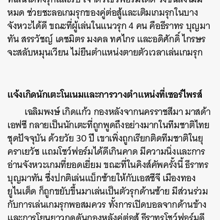
หมด ช่วยชะลอเกมรุกของคู่ต่อสู้และเติมเกมรุกในบาง
จังหวะได้ดี ขณะที่ผู้เล่นในแนวรุก 4 คน คือธีราทร บุญมา
ทัน สรรวัชญ์ เดชมิตร มงคล ทศไกร และอดิศักดิ์ ไกรษร
จะสลับหมุนเวียน ไม่ยืนตำแหน่งตายตัวเวลาเล่นเกมรุก
แจ้งเกิดนักเตะโนเนมและการวางตำแหน่งที่เซอร์ไพรส์
เฉลิมพงษ์ เกิดแก้ว กองหลังจากนครราชสีมา มาสด้า
เอฟซี กลายเป็นนักเตะที่ถูกพูดถึงอย่างมากในทีมชาติไทย
ชุดปัจจุบัน ด้วยวัย 30 ปี เขาเพิ่งถูกเรียกติดทีมชาติในยุ
คราเยวัช แถมโชว์ฟอร์มได้ดีเกินคาด มีความนิ่งและการ
อ่านจังหวะเกมที่ยอดเยี่ยม ขณะที่ในคิงส์คัพครั้งนี้ ธีราทร
บุญมาทัน ซึ่งปกติเล่นแบ็กซ้ายให้กับเอสซีจี เมืองทอง
ยูไนเต็ด ก็ถูกขยับขึ้นมาเล่นเป็นตัวรุกด้านซ้าย มีส่วนร่วม
กับการเล่นเกมรุกพอสมควร ทั้งการเปิดบอลจากด้านข้าง
และการโยนยาวกดดันกองหลังคู่ต่อสู้ ธีราทรโชว์ฟอร์มดี