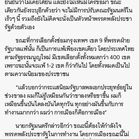
ยืนยันว่าไม่เคยได้ยิน และยังไม่เห็นมีใครขอมา ขณะ
เดียวกันยังระบุอีกด้วยว่า จะไม่มีการปรับคณะรัฐมนตรีใน
เร็วๆ นี้ รวมถึงยังไม่คิดจะนั่งเป็นหัวหน้าพรรคพลังประชา
รัฐด้วยตัวเอง
ขณะที่การเลือกตั้งซ่อมกรุงเทพฯ เขต
9
ที่พรรคฝ่าย
รัฐบาลแพ้นั้น ก็เป็นการแพ้เพียงเขตเดียว โดยประเทศไทย
ตามรัฐธรรมนูญใหม่ มีเขตเลือกตั้งทั้งหมดกว่า
400
เขต
เพราะฉะนั้นจะแพ้
1-2
เขต ก็ว่ากันไป โดยทั้งหมดเป็นไป
ตามความนิยมของประชาชน
“แล้วบอกว่ากระแสนิยมรัฐบาลพลเอกประยุทธ์อยู่ใน
ช่วงขาลง ผมก็ไม่รู้เหมือนกันว่าขาลงหรือขาขึ้น ผมก็
เหมือนขึ้นบันไดลงบันไดทุกวัน ทุกอย่างมันขึ้นกับการ
ทำงานมากกว่า ผมว่า การเมืองก็คือการเมือง”
นายกรัฐมนตรีกล่าวอีกว่า ขณะนี้ต้องให้กำลังใจ
พรรคพลังประชารัฐในการทำงาน โดยการเมืองขณะนี้ไม่