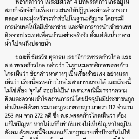
พิธากล่าวว่า ในระยะเวลา 4 ปีที่พรรคก้าวไกลอยู่ใน
สภาก็จริงจังกับเรื่องการเสนอให้ปฏิรูปองค์กรตำรวจมา
ตลอด และมุ่งหวังจะทำต่อไปในฐานะรัฐบาล โดยจะมี
การนำเทคโนโลยีเข้ามาช่วย และจัดการการนำเข้ายาเสพ
ติดจากประเทศเพื่อนบ้านอย่างจริงจัง ตั้งแต่ต้นน้ำ กลาง
น้ำ ไปจนถึงปลายน้ำ
ขณะที่ ชัยธวัช ตุลาธน เลขาธิการพรรคก้าวไกล และ
ส.ส.พรรคก้าวไกล กล่าวว่า ในฐานะเลขาธิการพรรคก้าว
ไกลเห็นว่า ข้อกล่าวหาต่างๆ เป็นเรื่องร้ายแรง อย่างแรก
เห็นว่า เรื่องนี้พรรคก้าวไกลไม่สามารถถอยได้ และเรื่องนี้
ไม่ใช่เรื่อง ‘รุกได้ ถอยไม่เป็น’ เพราะกรณีนี้มาจากความ
คิดและความเข้าใจสถานการณ์ โดยปัจจุบันมีประชาชนถูก
ค้นหา
ดำเนินคดีด้วยประมวลกฎหมายอาญา มาตรา 112 จำนวน
SHARE
TWEET
LINE
EMAIL
253 คน จาก 272 คดี ซึ่ง ส.ส.พรรคก้าวไกลเห็นว่า ต้อง
แก้ไขปัญหา หากไม่แก้ก็เท่ากับมองไม่เห็นปัญหาใหญ่ใน
สังคม ด้วยเหตุนี้จึงเสนอแก้ไขกฎหมายเพื่อป้องกันไม่ให้