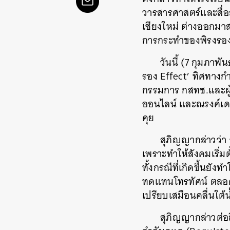
วารสารศาสตร์และสื่
เชียงใหม่ ต่างออกมา
การกระทำของพิรงรองเ
วันนี้ (7 กุมภาพ
รอง Effect’ ทิศทางกำ
กรรมการ กสทช.และผู้ร
ออนไลน์ และณรงค์เดช
คุย
สุภิญญากล่าวว่า จ
เพราะทำให้สังคมเริ่ม
ทั้งกรณีที่เกิดขึ้นยั
ทดแทนโทรทัศน์ ตลอดจ
เปรียบเสมือนคลื่นใต้น
สุภิญญากล่าวต่อถึ