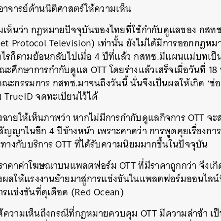
 อาจารย์ด้านนิติศาสตร์ให้ความเห็น
ามเห็นว่า กฎหมายปัจจุบันของไทยที่ใช้กำกับดูแลของ กสทช
net Protocol Television) เท่านั้น ยังไม่ได้มีการออกกฎ
งไรก็ตามย้อนกลับไปเมื่อ 4 ปีที่แล้ว กสทช.มีแผนแม่บทเ
งคณะศึกษาการกำกับดูแล OTT โดยร่างแล้วเสร็จเมื่อวันที่ 
่คณะกรรมการ กสทช.มาจนถึงวันนี้ นั่นจึงเป็นผลให้เกิด ‘ช่
ง TrueID จดทะเบียนไว้ได้
ังฉายให้เห็นภาพว่า หากไม่มีการกำกับดูแลกิจการ OTT จะ
ต่อสัญญาในอีก 4 ปีข้างหน้า เพราะคาดว่า การพูดคุยเรื่องกา
นทางกับบริการ OTT ที่ได้รับความนิยมมากขึ้นในปัจจุบัน
านราคาค่าโฆษณาบนแพลตฟอร์ม OTT ที่มีราคาถูกกว่า จึงเกิ
งผลให้แรงงานย้ายมาสู่การแข่งขันในแพลตฟอร์มออนไลน์ที
รแข่งขันที่ดุเดือด (Red Ocean)
ด้ให้ความเห็นถึงกรณีที่กฎหมายควบคุม OTT มีความล่าช้า 