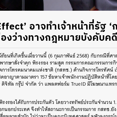
fect’ อาจทำเจ้าหน้าที่รัฐ ‘กล
้ช่องว่างทางกฎหมายบังคับคด
ร้อนที่เกิดขึ้นเมื่อวานนี้ (6 กุมภาพันธ์ 2568) กับกรณีที
พากษาสั่งจำคุก พิรงรอง รามสูต กรรมการคณะกรรมการกิ
ิจการโทรคมนาคมแห่งชาติ (กสทช.) ด้านกิจการโทรทัศน์ เป
ดอาญาตามมาตรา 157 ข้อหาเจ้าพนักงานปฏิบัติหน้าที่โ
รู ดิจิทัล กรุ๊ป จำกัด ว่า แพลตฟอร์ม TrueID มีโฆษณาแท
พิรงรองได้รับการประกันตัว โดยวางทรัพย์ประกันจำนวน 
ออกนอกประเทศ จึงทำให้สถานะการเป็นกรรมการ กสทช.ยังค
ยนสื่อหลายสำนัก ไม่ว่าจะเป็นคณะนิเทศศาสตร์ จุฬาลงกรณ