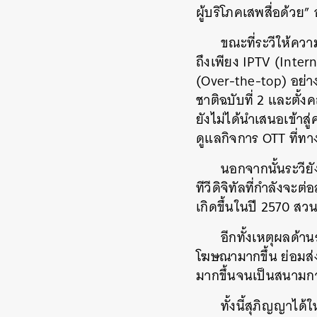
ผู้บริโภคเสพสื่อด้วย”
ขณะที่ระวีให้คว
ถึงเพียง IPTV (Inter
(Over-the-top) อย่า
ชาติฉบับที่ 2 และตั้
ยังไม่ได้นำเสนอเข้าสู
ดูแลกิจการ OTT ที่ทา
นอกจากนั้นระวีย
ทีวีดิจิทัลที่กำลังจะ
เกิดขึ้นในปี 2570 สว
อีกทั้งเหตุผลด้
โฆษณามากขึ้น ย่อมส่
มากขึ้นจนเป็นสนามกา
ทั้งนี้สุภิญญาไ