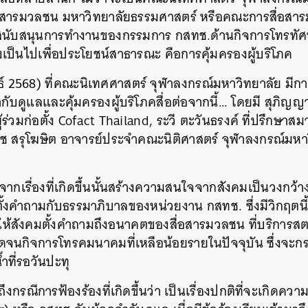
อสารมวลชน มหาวิทยาลัยธรรมศาสตร์ หรือคณะการสื่อสา
สนับสนุนการทำงานของกรรมการ กสทช.ด้านกิจการโทรทัศน์ 
ป็นไปเพื่อประโยชน์สาธารณะ คือการคุ้มครองผู้บริโภค
ันธ์ 2568) ที่คณะนิเทศศาสตร์ จุฬาลงกรณ์มหาวิทยาลัย มีก
กับดูแลและคุ้มครองผู้บริโภคสื่อต่อจากนี้… โดยมี สุภิญ
่วมก่อตั้ง Cofact Thailand, ระวี ตะวันธรงค์ ที่ปรึกษาสม
 สรุโฆษิต อาจารย์ประจำคณะนิติศาสตร์ จุฬาลงกรณ์มหาวิ
ากเรื่องที่เกิดขึ้นนั้นสร้างความสนใจจากสังคมเป็นวงกว้าง นั
ตั้งคำถามกับธรรมาภิบาลของหน่วยงาน กสทช. ซึ่งมีวิกฤตนี
งทำให้สังคมตั้งคำถามถึงอนาคตของสื่อสารมวลชน ที่บริการสต
นกิจการโทรคมนาคมที่เหลือน้อยรายในปัจจุบัน ซึ่งจะกร
้ำที่รอวันปะทุ
งกรณีการฟ้องร้องที่เกิดขึ้นว่า เป็นเรื่องปกติที่จะเกิดความ