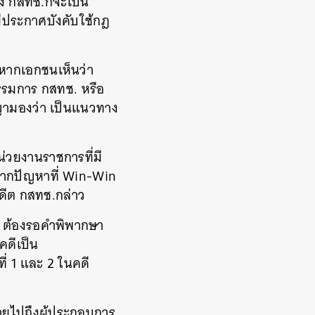
ึง กสทช.ก็จะเป็น
มีประกาศบังคับใช้กฎ
หากเอกชนเห็นว่า
รมการ กสทช. หรือ
ญามองว่า เป็นแนวทาง
น่วยงานราชการที่มี
จากปัญหาที่ Win-Win
อดีต กสทช.กล่าว
ัด ต้องรอคำพิพากษา
คดีเป็น
ี่ 1 และ 2 ในคดี
ายไปถึงผู้ประกอบการ