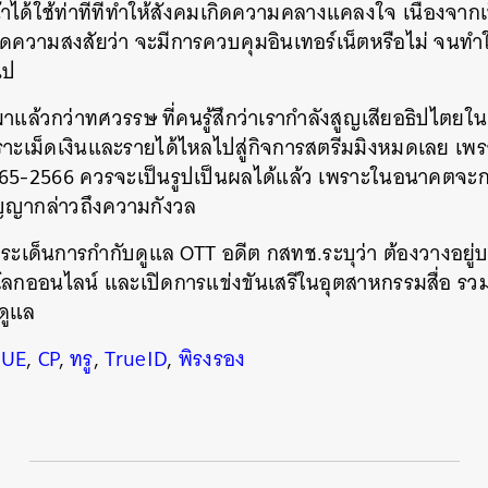
ได้ใช้ท่าทีที่ทำให้สังคมเกิดความคลางแคลงใจ เนื่องจาก
กิดความสงสัยว่า จะมีการควบคุมอินเทอร์เน็ตหรือไม่ จนทำ
ไป
าแล้วกว่าทศวรรษ ที่คนรู้สึกว่าเรากำลังสูญเสียอธิปไตยในเ
าะเม็ดเงินและรายได้ไหลไปสู่กิจการสตรีมมิงหมดเลย เพร
อปี 2565-2566 ควรจะเป็นรูปเป็นผลได้แล้ว เพราะในอนาคต
ญญากล่าวถึงความกังวล
ระเด็นการกำกับดูแล OTT อดีต กสทช.ระบุว่า ต้องวางอยู่
ลกออนไลน์ และเปิดการแข่งขันเสรีในอุตสาหกรรมสื่อ รวมทั
บดูแล
RUE
,
CP
,
ทรู
,
TrueID
,
พิรงรอง