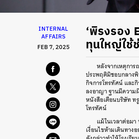
‘พิรงรอง Ef
INTERNAL
AFFAIRS
ทุนใหญ่ใช
FEB 7, 2025
หลังจากเหตุการณ์
ประพฤติมิชอบกลางพิ
กิจการโทรทัศน์ และก
ลงอาญา ฐานมีความผิ
หนังสือเตือนบริษัท ท
โทรทัศน์
แม้ในเวลาต่อมา 
เงื่อนไขห้ามเดินทาง
ดังกล่าวทำให้โรงเรี