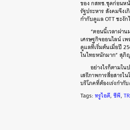
ของ กสทช.ชุดก่อนหน้า
รัฐประหาร สังคมจึงเ
กำกับดูแล OTT ชะงัก
“ตอนนี้เวลาผ่านม
เศรษฐกิจออนไลน์ เพร
ดูแลที่เริ่มต้นเมื่
ในไทยหนักมาก” สุภิ
อย่างไรก็ตามในป
เสรีภาพการสื่อสารในโ
บริโภคที่ต้องเร่งกำกั
Tags:
ทรูไอดี
,
ซีพี
,
T