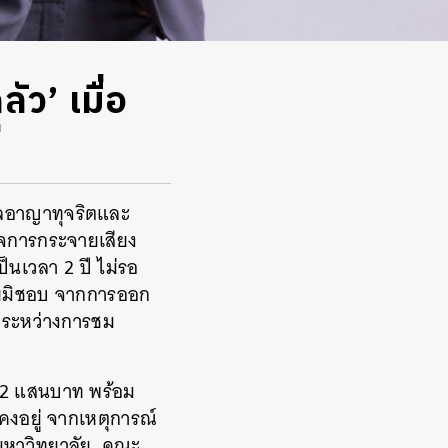
ัว’ เมื่อ
ี
่ศาลอาญาทุจริตและ
จการกระจายเสียง
็นเวลา 2 ปี ไม่รอ
ดยมิชอบ จากการออก
รกระหว่างการชม
1.2 แสนบาท พร้อม
งอยู่ จากเหตุการณ์
์มหาวิทยาลัย, คณะ