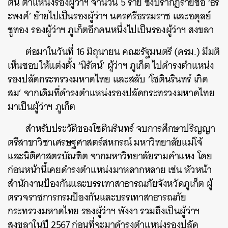
ต้น ตำแหน่งรองผู้ว่าฯ จำนวน 5 ราย ซึ่งปรากฏรายชื่อ ‘ธีร
ะพงศ์’ ย้ายไปเป็นรองผู้ว่าฯ นครศรีธรรมราช และอดุลย์
ชูทอง รองผู้ว่าฯ ภูเก็ตอีกคนหนึ่งไปเป็นรองผู้ว่าฯ สงขลา
ต่อมาในวันที่ 16 มิถุนายน คณะรัฐมนตรี (ครม.) มีมติ
เห็นชอบให้แต่งตั้ง ‘นิรัตน์’ ผู้ว่าฯ ภูเก็ต ไปดำรงตำแหน่ง
รองปลัดกระทรวงมหาดไทย และสลับ ‘โชตินรินทร์ เกิด
สม’ จากเดิมที่ดำรงตำแหน่งรองปลัดกระทรวงมหาดไทย
มาเป็นผู้ว่าฯ ภูเก็ต
สำหรับประวัติของโชตินรินทร์ จบการศึกษาปริญญา
ตรีสาขาวิชาเศรษฐศาสตร์สหกรณ์ มหาวิทยาลัยแม่โจ้
และ
นิติศาสตรบัณฑิต จากมหาวิทยาลัยรามคำแหง โดย
ก่อนหน้านี้เคยดำรงตำแหน่งมาหลากหลาย เช่น หัวหน้า
สำนักงานป้องกันและบรรเทาสาธารณภัยจังหวัดภูเก็ต ผู้
ตรวจราชการกรมป้องกันและบรรเทาสาธารณภัย
กระทรวงมหาดไทย รองผู้ว่าฯ พังงา รวมถึงเป็นผู้ว่าฯ
สงขลาในปี 2567 ก่อนที่จะมาดำรงตำแหน่งรองปลัด