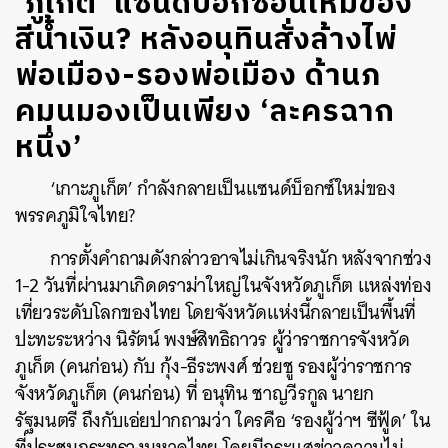
‘ภูเก็ต’ แซนด์บ็อกซ์อันใหม่ของ
สีน้ำเงิน? หลังอนุทินสั่งล้างไพ่
พ่อเมือง-รองพ่อเมือง ด้านภ
คมนมองเป็นเพียง ‘ละครฉาก
หนึ่ง’
‘เกาะภูเก็ต’ กำลังกลายเป็นแซนด์บ็อกซ์ใหม่ของ
พรรคภูมิใจไทย?
การตั้งคำถามดังกล่าวอาจไม่เกินจริงนัก หลังจากช่วง
1-2 วันที่ผ่านมาเกิดดราม่าใหญ่ในจังหวัดภูเก็ต แหล่งท่อง
เที่ยวระดับโลกของไทย โดยจังหวัดแห่งนี้กลายเป็นพื้นที่
ปะทะระหว่าง นิรัตน์ พงษ์สิทธิถาวร ผู้ว่าราชการจังหวัด
ภูเก็ต (คนก่อน) กับ กุ้ง-ธีระพงศ์ ช่วยชู รองผู้ว่าราชการ
จังหวัดภูเก็ต (คนก่อน) ที่
อนุทิน ชาญวีรกูล นายก
รัฐมนตรี ถึงกับเอ่ยปากถามว่า ใครคือ ‘รองผู้ว่าฯ ซีฟู้ด’ ใน
ที่ประชุมกระทรวงมหาดไทย
โดยมีกระแสข่าวความไม่